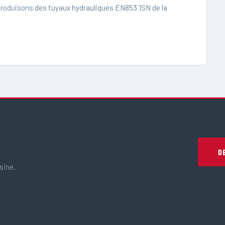
produisons des tuyaux hydrauliques EN853 1SN de la
D
sine.