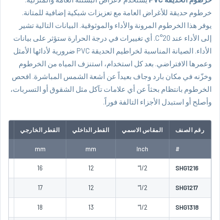
خرطوم حديقة للأغراض العامة مع تعزيزات شبكية إضافية للمتانة.
يوفر هذا الخرطوم المرونة والأداء والموثوقية. البيانات التالية تشير
إلى الأداء عند 20°C. أي تغييرات في درجة الحرارة ستؤثر على بيانات
الأداء. الصيانة المناسبة لخراطيم الحديقة PVC ضرورية لأدائها الأمثل
وعمرها الافتراضي. بعد كل استخدام، استنزف المياه من الخرطوم
وخزّنه في مكان بارد وجاف بعيداً عن أشعة الشمس المباشرة. افحص
الخرطوم بانتظام بحثاً عن أي علامات تآكل مثل الشقوق أو التسربات،
وأصلح أو استبدل الأجزاء التالفة فوراً.
رقم الصنف
المقاس الاسمي
القطر الداخلي
القطر الخارجي
الط
oil
mm
mm
Inch
#
00
16
12
1/2"
SHG1216
00
17
12
1/2"
SHG1217
00
18
13
1/2"
SHG1318