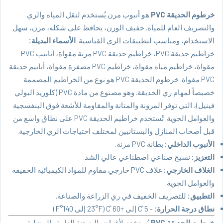
خرطوم الحديقة PVC
هو أنبوب مرن يُستخدم لنقل المياه والري
والتصريف العام للمياه. خفيف الوزن، يحافظ على شكله، مرن، سهل
الاستخدام، ومناسب لتطبيقات الري القياسية.
الأسماء البديلة:
خراطيم حديقة PVC، خراطيم حديقة PVC مرنة مقواة، أنابيب PVC
مقواة، خراطيم مياه مقواة، خراطيم PVC مضفرة مقواة، أنابيم حديقة
PVC مقواة. خرطوم الحديقة PVC هو نوع من الخراطيم المصممة
خصيصاً لمهام ري الحديقة. وهو مصنوع من مادة PVC (كلوريد البولي
فينيل)، التي توفر المرونة والمتانة والمقاومة للأشعة فوق البنفسجية
والعوامل الجوية. تُستخدم خراطيم الحديقة PVC على نطاق واسع من
قبل أصحاب المنازل والبستانيين لمختلف احتياجات الري الخارجية.
الأنبوب الداخلي:
بطانة PVC مرنة.
التعزيز:
نسيج صناعي اصطناعي عالي الشد.
الغلاف الخارجي:
غلاف PVC خارجي مقاوم للمواد الكيميائية الخفيفة
والعوامل الجوية.
التطبيق:
للتصريف الخفيف في ري الزراعة والصناعة.
نطاق درجة الحرارة:
- 5 ̊C إلى +60 ̊C (23°F إلى 140°F)
خرطوم الحديقة PVC
يُستخدم لأغراض البستنة العامة والمنزلية.