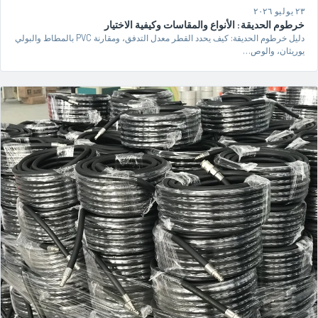
٢٣ يوليو ٢٠٢٦
خرطوم الحديقة: الأنواع والمقاسات وكيفية الاختيار
دليل خرطوم الحديقة: كيف يحدد القطر معدل التدفق، ومقارنة PVC بالمطاط والبولي
يوريثان، والوص…