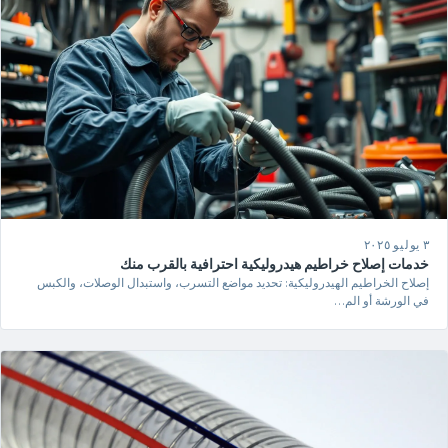
٣ يوليو ٢٠٢٥
خدمات إصلاح خراطيم هيدروليكية احترافية بالقرب منك
إصلاح الخراطيم الهيدروليكية: تحديد مواضع التسرب، واستبدال الوصلات، والكبس
في الورشة أو الم…