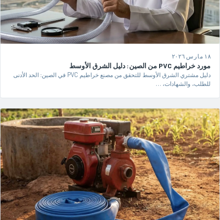
١٨ مارس ٢٠٢٦
مورد خراطيم PVC من الصين: دليل الشرق الأوسط
دليل مشتري الشرق الأوسط للتحقق من مصنع خراطيم PVC في الصين: الحد الأدنى
للطلب، والشهادات، …