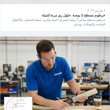
٢ مارس ٢٠٢٦
خرطوم مسطح 2 بوصة: حلول ري مرنة للمياه
خرطوم مسطح مقاس 2 بوصة لتصريف المياه والري: ضغط التشغيل، والأطوال
المتاحة، والوصلات، ومزاي…