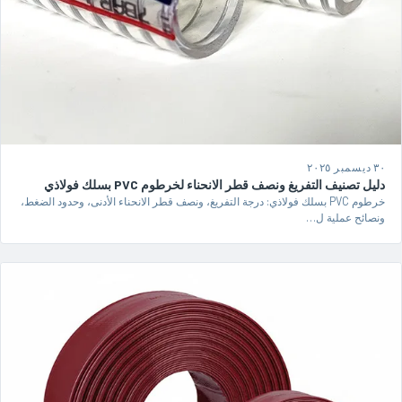
٣٠ ديسمبر ٢٠٢٥
دليل تصنيف التفريغ ونصف قطر الانحناء لخرطوم PVC بسلك فولاذي
خرطوم PVC بسلك فولاذي: درجة التفريغ، ونصف قطر الانحناء الأدنى، وحدود الضغط،
ونصائح عملية ل…