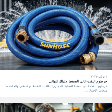
٣ يوليو ٢٠٢٥
خرطوم النفث عالي الضغط: دليلك النهائي
خرطوم النفث عالي الضغط لتسليك المجاري: نطاقات الضغط، والأقطار، والخامات،
ومعايير الاختيار …