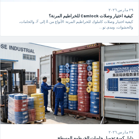
٢٩ مارس ٢٠٢٦
كيفية اختيار وصلات Camlock للخراطيم المرنة؟
كيفية اختيار وصلات كاملوك للخراطيم المرنة: الأنواع من A إلى F، والخامات،
والحشوات، ومدى تو…
٢٧ مارس ٢٠٢٦
دليل كمية تحميل حاويات الخرطوم المسطح