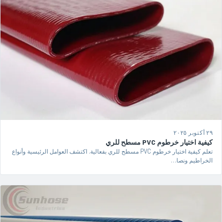
٢٩ أكتوبر ٢٠٢٥
كيفية اختيار خرطوم PVC مسطح للري
تعلم كيفية اختيار خرطوم PVC مسطح للري بفعالية. اكتشف العوامل الرئيسية وأنواع
الخراطيم ونصا…