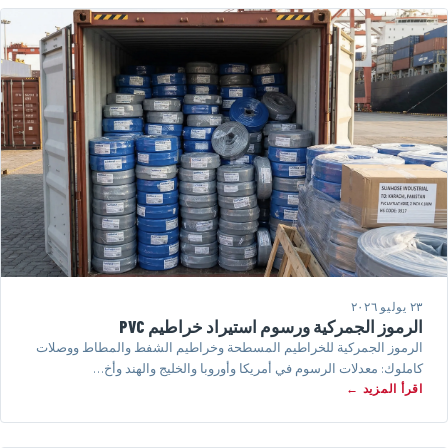
٢٣ يوليو ٢٠٢٦
الرموز الجمركية ورسوم استيراد خراطيم PVC
الرموز الجمركية للخراطيم المسطحة وخراطيم الشفط والمطاط ووصلات
كاملوك: معدلات الرسوم في أمريكا وأوروبا والخليج والهند وأخ…
اقرأ المزيد ←