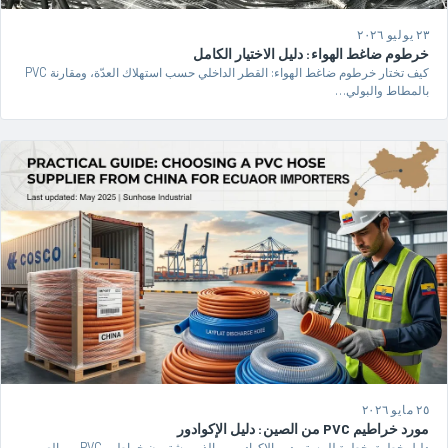
٢٣ يوليو ٢٠٢٦
خرطوم ضاغط الهواء: دليل الاختيار الكامل
كيف تختار خرطوم ضاغط الهواء: القطر الداخلي حسب استهلاك العدّة، ومقارنة PVC
بالمطاط والبولي…
٢٥ مايو ٢٠٢٦
مورد خراطيم PVC من الصين: دليل الإكوادور
دليل خطوة بخطوة للمستوردين الإكواديريين الذين يشترون خراطيم PVC من الصين.