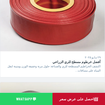
٢٩ مايو ٢٠٢٥
أفضل خرطوم مسطح للري الزراعي
اكتشف الخراطيم المسطحة للري والصناعة: حلول مرنة وخفيفة الوزن ومتينة لنقل
المياه على مسافات…
💬
📨
احصل على عرض سعر
WHATSAPP