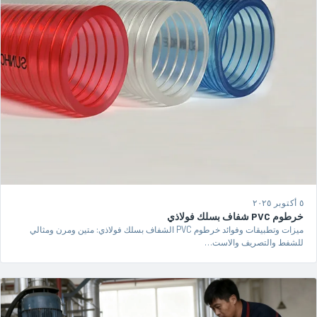
٥ أكتوبر ٢٠٢٥
خرطوم PVC شفاف بسلك فولاذي
ميزات وتطبيقات وفوائد خرطوم PVC الشفاف بسلك فولاذي: متين ومرن ومثالي
للشفط والتصريف والاست…