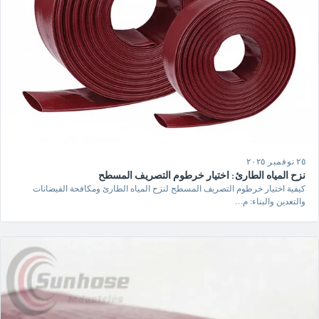
٢٥ نوفمبر ٢٠٢٥
نزح المياه الطارئ: اختيار خرطوم التصريف المسطح
كيفية اختيار خرطوم التصريف المسطح لنزح المياه الطارئ ومكافحة الفيضانات
والتعدين والبناء: م…