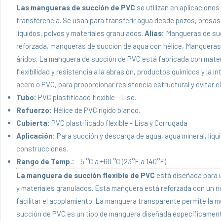
Las mangueras de succión de PVC
se utilizan en aplicacione
transferencia. Se usan para transferir agua desde pozos, presa
líquidos, polvos y materiales granulados.
Alias:
Mangueras de suc
reforzada, mangueras de succión de agua con hélice, Manguera
áridos. La manguera de succión de PVC está fabricada con material
flexibilidad y resistencia a la abrasión, productos químicos y la 
acero o PVC, para proporcionar resistencia estructural y evitar e
Tubo:
PVC plastificado flexible - Liso.
Refuerzo:
Hélice de PVC rígido blanco.
Cubierta:
PVC plastificado flexible - Lisa y Corrugada
Aplicación:
Para succión y descarga de agua, agua mineral, líquido
construcciones.
Rango de Temp.:
- 5 °C a +60 °C (23°F a 140°F)
La manguera de succión flexible de PVC
está diseñada para u
y materiales granulados. Esta manguera está reforzada con un rigi
facilitar el acoplamiento. La manguera transparente permite la m
succión de PVC es un tipo de manguera diseñada específicamente