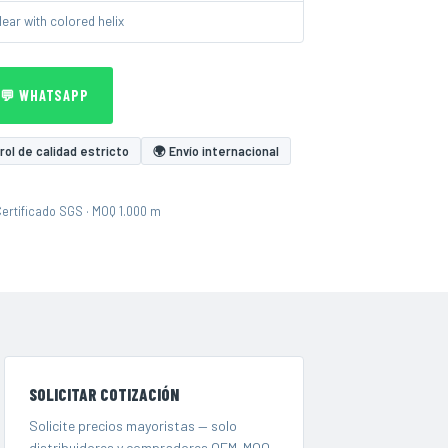
lear with colored helix
💬 WHATSAPP
ol de calidad estricto
🌍 Envío internacional
Certificado SGS · MOQ 1.000 m
SOLICITAR COTIZACIÓN
Solicite precios mayoristas — solo
distribuidores y compradores OEM. MOQ