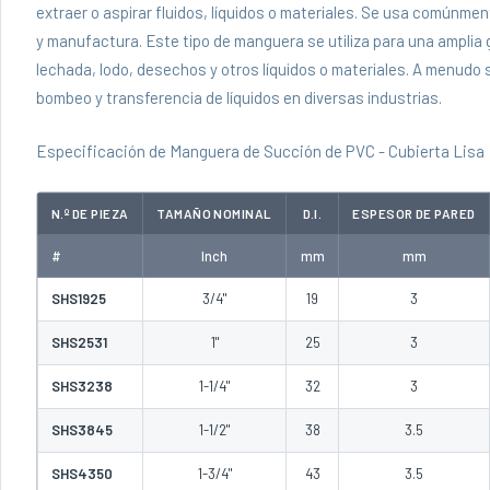
extraer o aspirar fluidos, líquidos o materiales. Se usa comúnmen
y manufactura. Este tipo de manguera se utiliza para una amplia
lechada, lodo, desechos y otros líquidos o materiales. A menudo
bombeo y transferencia de líquidos en diversas industrias.
Especificación de Manguera de Succión de PVC - Cubierta Lisa
N.º DE PIEZA
TAMAÑO NOMINAL
D.I.
ESPESOR DE PARED
#
Inch
mm
mm
SHS1925
3/4"
19
3
SHS2531
1"
25
3
SHS3238
1-1/4"
32
3
SHS3845
1-1/2"
38
3.5
SHS4350
1-3/4"
43
3.5