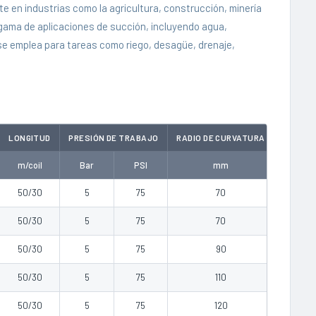
te en industrias como la agricultura, construcción, minería
 gama de aplicaciones de succión, incluyendo agua,
 se emplea para tareas como riego, desagüe, drenaje,
LONGITUD
PRESIÓN DE TRABAJO
RADIO DE CURVATURA
PESO
m/coil
Bar
PSI
mm
kg/m
50/30
5
75
70
0.28
50/30
5
75
70
0.35
50/30
5
75
90
0.46
50/30
5
75
110
0.62
50/30
5
75
120
0.70