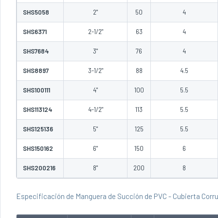
SHS5058
2"
50
4
SHS6371
2-1/2"
63
4
SHS7684
3"
76
4
SHS8897
3-1/2"
88
4.5
SHS100111
4"
100
5.5
SHS113124
4-1/2"
113
5.5
SHS125136
5"
125
5.5
SHS150162
6"
150
6
SHS200216
8"
200
8
Especificación de Manguera de Succión de PVC - Cubierta Corr