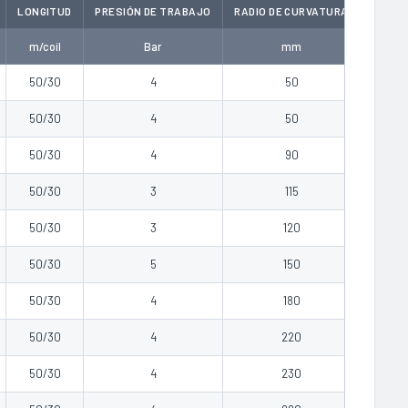
LONGITUD
PRESIÓN DE TRABAJO
RADIO DE CURVATURA
PESO
m/coil
Bar
mm
kg/m
50/30
4
50
0.28
50/30
4
50
0.22
50/30
4
90
0.27
50/30
3
115
0.41
50/30
3
120
0.60
50/30
5
150
0.65
50/30
4
180
0.90
50/30
4
220
1.26
50/30
4
230
1.61