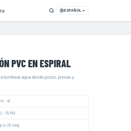
TO
ESPAÑOL
ÓN PVC EN ESPIRAL
ra bombear agua desde pozos, presas y
/4" – 8"
0 – 75 PSI
p to 25 inHg