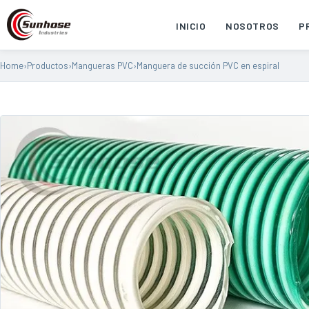
INICIO
NOSOTROS
P
Home
›
Productos
›
Mangueras PVC
›
Manguera de succión PVC en espiral