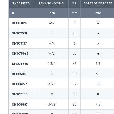
N.º DE PIEZA
TAMAÑO NOMINAL
D.I.
ESPESOR DE PARED
#
Inch
mm
mm
SHSC1925
3/4"
19
3
SHSC2531
1"
25
3
SHSC3137
1-1/4"
31
3
SHSC3846
1-1/2"
38
4
SHSC4350
1-3/4"
43
3.5
SHSC5059
2"
50
4.5
SHSC6273
2-1/2"
62
5.5
SHSC7688
3"
76
6
SHSC8897
3-1/2"
88
4.5