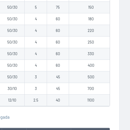
50/30
5
75
150
0.95
50/30
4
60
180
1.20
50/30
4
60
220
1.56
50/30
4
60
250
1.71
50/30
4
60
330
2.30
50/30
4
60
400
2.80
50/30
3
45
500
3.18
30/10
3
45
700
4.10
12/10
2.5
40
1100
6.90
ugada