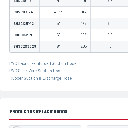
SHSC101117
4"
101
5.5
SHSC113124
4-1/2"
113
5.5
SHSC125142
5"
125
8.5
SHSC152171
6"
152
9.5
SHSC203229
8"
203
13
PVC Fabric Reinforced Suction Hose
PVC Steel Wire Suction Hose
Rubber Suction & Discharge Hose
PRODUCTOS RELACIONADOS