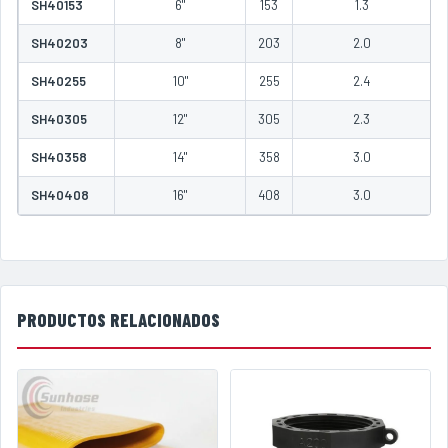
SH40153
6"
153
1.3
SH40203
8"
203
2.0
SH40255
10"
255
2.4
SH40305
12"
305
2.3
SH40358
14"
358
3.0
SH40408
16"
408
3.0
PRODUCTOS RELACIONADOS