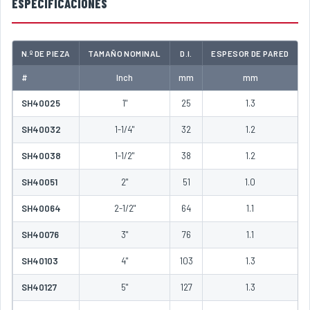
ESPECIFICACIONES
N.º DE PIEZA
TAMAÑO NOMINAL
D.I.
ESPESOR DE PARED
#
Inch
mm
mm
SH40025
1"
25
1.3
SH40032
1-1/4"
32
1.2
SH40038
1-1/2"
38
1.2
SH40051
2"
51
1.0
SH40064
2-1/2"
64
1.1
SH40076
3"
76
1.1
SH40103
4"
103
1.3
SH40127
5"
127
1.3