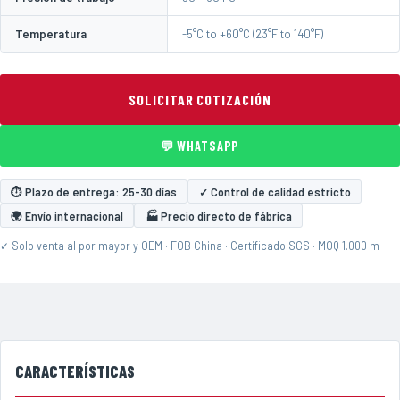
Temperatura
-5°C to +60°C (23°F to 140°F)
SOLICITAR COTIZACIÓN
💬 WHATSAPP
⏱ Plazo de entrega: 25-30 días
✓ Control de calidad estricto
🌍 Envío internacional
🏭 Precio directo de fábrica
✓ Solo venta al por mayor y OEM · FOB China · Certificado SGS · MOQ 1.000 m
CARACTERÍSTICAS