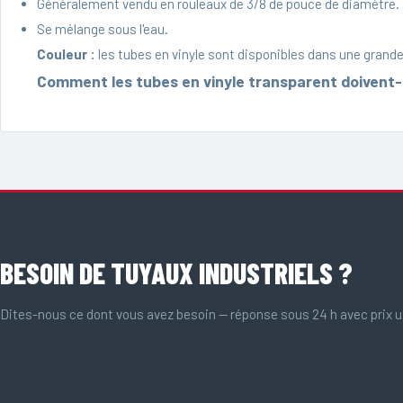
Généralement vendu en rouleaux de 3/8 de pouce de diamètre.
Se mélange sous l'eau.
Couleur :
les tubes en vinyle sont disponibles dans une grande 
Comment les tubes en vinyle transparent doivent-i
BESOIN DE TUYAUX INDUSTRIELS ?
Dites-nous ce dont vous avez besoin — réponse sous 24 h avec prix u