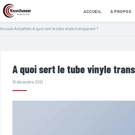
ACCUEIL
À PROPOS
Accueil
›
Actualités
›
A quoi sert le tube vinyle transparent ?
A quoi sert le tube vinyle tran
19 décembre 2021