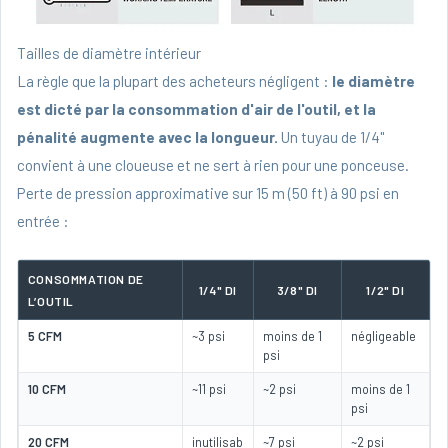
Tailles de diamètre intérieur
La règle que la plupart des acheteurs négligent :
le diamètre
est dicté par la consommation d'air de l'outil, et la
pénalité augmente avec la longueur.
Un tuyau de 1/4"
convient à une cloueuse et ne sert à rien pour une ponceuse.
Perte de pression approximative sur 15 m (50 ft) à 90 psi en
entrée :
CONSOMMATION DE
1/4" DI
3/8" DI
1/2" DI
L’OUTIL
5 CFM
~3 psi
moins de 1
négligeable
psi
10 CFM
~11 psi
~2 psi
moins de 1
psi
20 CFM
inutilisab
~7 psi
~2 psi