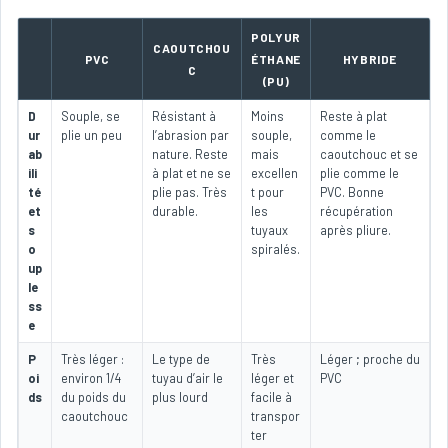
POLYUR
CAOUTCHOU
PVC
ÉTHANE
HYBRIDE
C
(PU)
D
Souple, se
Résistant à
Moins
Reste à plat
ur
plie un peu
l’abrasion par
souple,
comme le
ab
nature. Reste
mais
caoutchouc et se
ili
à plat et ne se
excellen
plie comme le
té
plie pas. Très
t pour
PVC. Bonne
et
durable.
les
récupération
s
tuyaux
après pliure.
o
spiralés.
up
le
ss
e
P
Très léger :
Le type de
Très
Léger ; proche du
oi
environ 1/4
tuyau d’air le
léger et
PVC
ds
du poids du
plus lourd
facile à
caoutchouc
transpor
ter