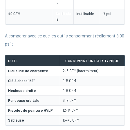
le
40 CFM
inutilisab
inutilisable
~7 psi
le
À comparer avec ce que les outils consomment réellement à 90
psi :
OUTIL
CONSOMMATION D’AIR TYPIQUE
Cloueuse de charpente
2–3 CFM (intermittent)
Clé à chocs 1/2"
4–5 CFM
Meuleuse droite
4–6 CFM
Ponceuse orbitale
6–9 CFM
Pistolet de peinture HVLP
12–14 CFM
Sableuse
15–40 CFM