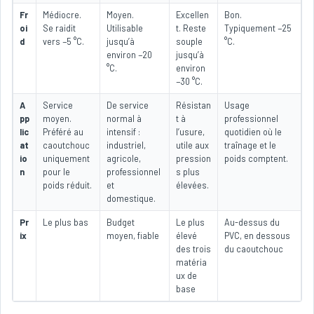
Fr
Médiocre.
Moyen.
Excellen
Bon.
oi
Se raidit
Utilisable
t. Reste
Typiquement −25
d
vers −5 °C.
jusqu’à
souple
°C.
environ −20
jusqu’à
°C.
environ
−30 °C.
A
Service
De service
Résistan
Usage
pp
moyen.
normal à
t à
professionnel
lic
Préféré au
intensif :
l’usure,
quotidien où le
at
caoutchouc
industriel,
utile aux
traînage et le
io
uniquement
agricole,
pression
poids comptent.
n
pour le
professionnel
s plus
poids réduit.
et
élevées.
domestique.
Pr
Le plus bas
Budget
Le plus
Au-dessus du
ix
moyen, fiable
élevé
PVC, en dessous
des trois
du caoutchouc
matéria
ux de
base