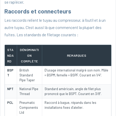
se rapiécer.
Raccords et connecteurs
Les raccords relient le tuyau au compresseur, à l'outil et à un
autre tuyau. C'est aussi là que commencent la plupart des
fuites. Les standards de filetage courants :
STA
DÉNOMINATI
NDA
ON
REMARQUES
RD
COMPLÈTE
BSP
British
D’usage international malgré son nom. Mâle
T
Standard
= BSPM, femelle = BSPF. Courant en 1/4".
Pipe Taper
NPT
National Pipe
Standard américain, angle de filet plus
Thread
prononcé que le BSPT. Courant en 3/8".
PCL
Pneumatic
Raccord à bague, répandu dans les
Components
installations fixes d’atelier.
Ltd