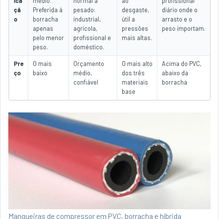
ica
médio.
normal a
ao
profissional
çã
Preferida à
pesado:
desgaste,
diário onde o
o
borracha
industrial,
útil a
arrasto e o
apenas
agrícola,
pressões
peso importam.
pelo menor
profissional e
mais altas.
peso.
doméstico.
Pre
O mais
Orçamento
O mais alto
Acima do PVC,
ço
baixo
médio,
dos três
abaixo da
confiável
materiais
borracha
base
Mangueiras de compressor em PVC, borracha e híbrida