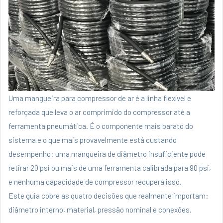
Uma mangueira para compressor de ar é a linha flexível e
reforçada que leva o ar comprimido do compressor até a
ferramenta pneumática. É o componente mais barato do
sistema e o que mais provavelmente está custando
desempenho: uma mangueira de diâmetro insuficiente pode
retirar 20 psi ou mais de uma ferramenta calibrada para 90 psi,
e nenhuma capacidade de compressor recupera isso.
Este guia cobre as quatro decisões que realmente importam:
diâmetro interno, material, pressão nominal e conexões.