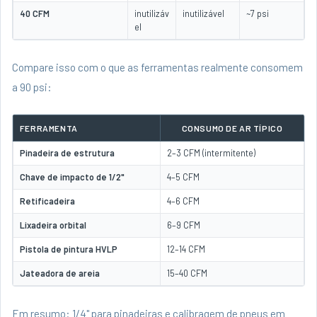
40 CFM
inutilizáv
inutilizável
~7 psi
el
Compare isso com o que as ferramentas realmente consomem
a 90 psi:
FERRAMENTA
CONSUMO DE AR TÍPICO
Pinadeira de estrutura
2–3 CFM (intermitente)
Chave de impacto de 1/2"
4–5 CFM
Retificadeira
4–6 CFM
Lixadeira orbital
6–9 CFM
Pistola de pintura HVLP
12–14 CFM
Jateadora de areia
15–40 CFM
Em resumo: 1/4" para pinadeiras e calibragem de pneus em