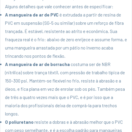
Alguns detalhes que vale conhecer antes de especificar:
A mangueira de ar de PVC
é extrudada a partir de resina de
PVC em suspensão (SG-5 ou similar) sobre um reforço de fibra
trançada. É estável, resistente ao atrito e econômica. Sua
fraqueza real é o frio: abaixo de zero enrijece e assume forma, e
uma mangueira arrastada por um pátio no inverno acaba
trincando nos pontos de flexão.
A mangueira de ar de borracha
costuma ser de NBR
(nitrílica) sobre trança têxtil, com pressão de trabalho típica de
150–300 psi. Mantém-se flexível no frio, resiste à abrasão e a
óleos, e fica plana em vez de enrolar sob os pés. Também pesa
de três a quatro vezes mais que o PVC, e é por isso que a
maioria dos profissionais deixa de comprá-la para trechos
longos.
O poliuretano
resiste a dobras e à abrasão melhor que o PVC
com peso semelhante, e é a escolha padrão para mangueiras