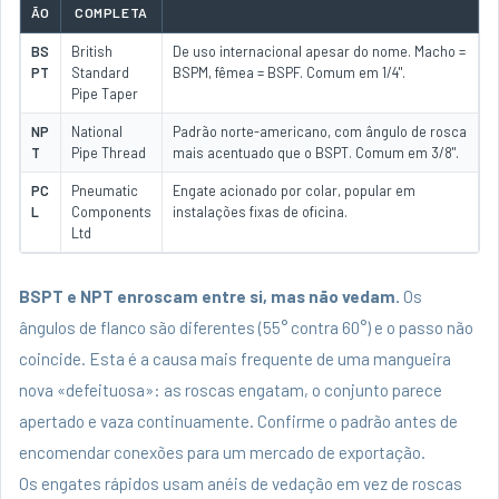
ÃO
COMPLETA
BS
British
De uso internacional apesar do nome. Macho =
PT
Standard
BSPM, fêmea = BSPF. Comum em 1/4".
Pipe Taper
NP
National
Padrão norte-americano, com ângulo de rosca
T
Pipe Thread
mais acentuado que o BSPT. Comum em 3/8".
PC
Pneumatic
Engate acionado por colar, popular em
L
Components
instalações fixas de oficina.
Ltd
BSPT e NPT enroscam entre si, mas não vedam.
Os
ângulos de flanco são diferentes (55° contra 60°) e o passo não
coincide. Esta é a causa mais frequente de uma mangueira
nova «defeituosa»: as roscas engatam, o conjunto parece
apertado e vaza continuamente. Confirme o padrão antes de
encomendar conexões para um mercado de exportação.
Os engates rápidos usam anéis de vedação em vez de roscas