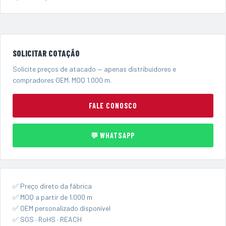
SOLICITAR COTAÇÃO
Solicite preços de atacado — apenas distribuidores e
compradores OEM. MOQ 1.000 m.
FALE CONOSCO
💬 WHATSAPP
✅ Preço direto da fábrica
✅ MOQ a partir de 1.000 m
✅ OEM personalizado disponível
✅ SGS · RoHS · REACH