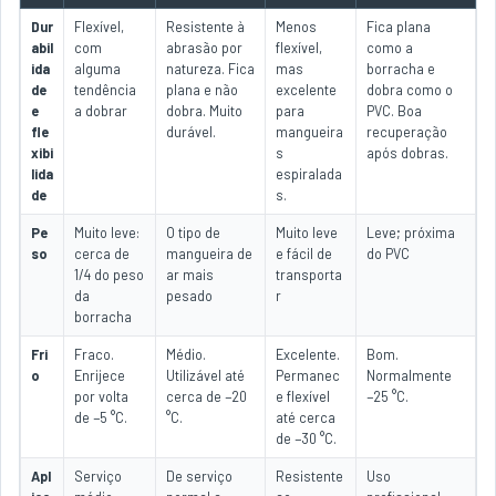
Dur
Flexível,
Resistente à
Menos
Fica plana
abil
com
abrasão por
flexível,
como a
ida
alguma
natureza. Fica
mas
borracha e
de
tendência
plana e não
excelente
dobra como o
e
a dobrar
dobra. Muito
para
PVC. Boa
fle
durável.
mangueira
recuperação
xibi
s
após dobras.
lida
espiralada
de
s.
Pe
Muito leve:
O tipo de
Muito leve
Leve; próxima
so
cerca de
mangueira de
e fácil de
do PVC
1/4 do peso
ar mais
transporta
da
pesado
r
borracha
Fri
Fraco.
Médio.
Excelente.
Bom.
o
Enrijece
Utilizável até
Permanec
Normalmente
por volta
cerca de −20
e flexível
−25 °C.
de −5 °C.
°C.
até cerca
de −30 °C.
Apl
Serviço
De serviço
Resistente
Uso