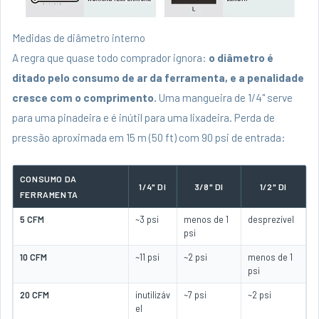
Medidas de diâmetro interno
A regra que quase todo comprador ignora:
o diâmetro é
ditado pelo consumo de ar da ferramenta, e a penalidade
cresce com o comprimento.
Uma mangueira de 1/4" serve
para uma pinadeira e é inútil para uma lixadeira. Perda de
pressão aproximada em 15 m (50 ft) com 90 psi de entrada:
CONSUMO DA
1/4" DI
3/8" DI
1/2" DI
FERRAMENTA
5 CFM
~3 psi
menos de 1
desprezível
psi
10 CFM
~11 psi
~2 psi
menos de 1
psi
20 CFM
inutilizáv
~7 psi
~2 psi
el