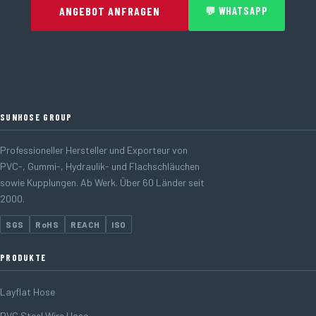
ANGEBOT ANFRAGEN
💬 WHATSAPP
SUNHOSE GROUP
Professioneller Hersteller und Exporteur von
PVC-, Gummi-, Hydraulik- und Flachschläuchen
sowie Kupplungen. Ab Werk. Über 60 Länder seit
2000.
SGS
RoHS
REACH
ISO
PRODUKTE
Layflat Hose
PVC Steel Wire Hose