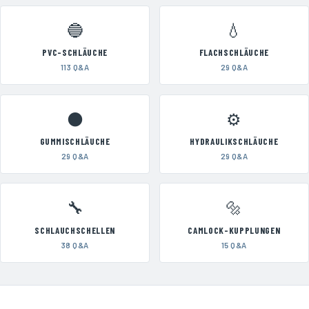
🔵
💧
PVC-SCHLÄUCHE
FLACHSCHLÄUCHE
113 Q&A
29 Q&A
⚫
⚙️
GUMMISCHLÄUCHE
HYDRAULIKSCHLÄUCHE
29 Q&A
29 Q&A
🔧
🔩
SCHLAUCHSCHELLEN
CAMLOCK-KUPPLUNGEN
38 Q&A
15 Q&A