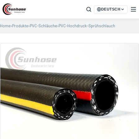
DEUTSCH
Home
›
Produkte
›
PVC-Schläuche
›
PVC-Hochdruck-Sprühschlauch