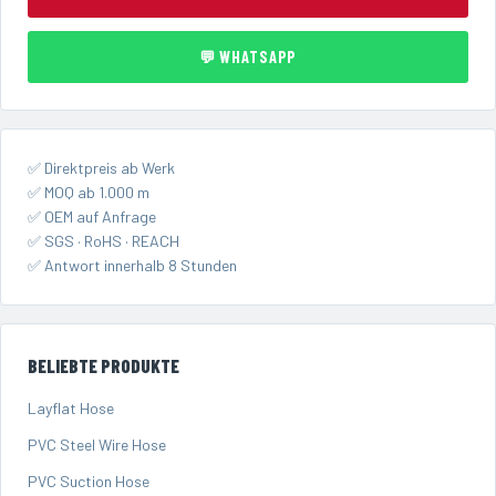
💬 WHATSAPP
✅ Direktpreis ab Werk
✅ MOQ ab 1.000 m
✅ OEM auf Anfrage
✅ SGS · RoHS · REACH
✅ Antwort innerhalb 8 Stunden
BELIEBTE PRODUKTE
Layflat Hose
PVC Steel Wire Hose
PVC Suction Hose