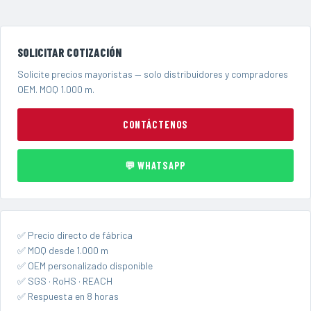
SOLICITAR COTIZACIÓN
Solicite precios mayoristas — solo distribuidores y compradores
OEM. MOQ 1.000 m.
CONTÁCTENOS
💬 WHATSAPP
✅ Precio directo de fábrica
✅ MOQ desde 1.000 m
✅ OEM personalizado disponible
✅ SGS · RoHS · REACH
✅ Respuesta en 8 horas