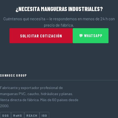
¿NECESITA MANGUERAS INDUSTRIALES?
Cuéntenos qué necesita — le respondemos en menos de 24 h con
precio de fábrica.
SOLICITAR COTIZACIÓN
💬 WHATSAPP
SUNHOSE GROUP
Fabricante y exportador profesional de
mangueras PVC, caucho, hidráulicas y planas.
Venta directa de fábrica. Más de 60 países desde
2000.
SGS
RoHS
REACH
ISO