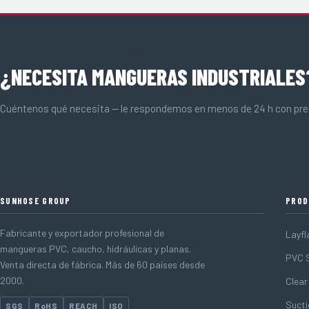
¿NECESITA MANGUERAS INDUSTRIALES
Cuéntenos qué necesita — le respondemos en menos de 24 h con prec
SUNHOSE GROUP
PROD
Fabricante y exportador profesional de
Layfl
mangueras PVC, caucho, hidráulicas y planas.
PVC S
Venta directa de fábrica. Más de 60 países desde
2000.
Clear
Sucti
SGS
RoHS
REACH
ISO