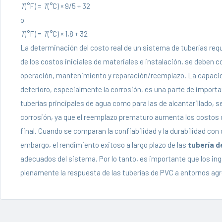
T
(°F) =
T
(°C) × 9/5 + 32
o
T
(°F) =
T
(°C) × 1,8 + 32
La determinación del costo real de un sistema de tuberías requi
de los costos iniciales de materiales e instalación, se deben c
operación, mantenimiento y reparación/reemplazo. La capacidad
deterioro, especialmente la corrosión, es una parte de importan
tuberías principales de agua como para las de alcantarillado, se
corrosión, ya que el reemplazo prematuro aumenta los costos d
final. Cuando se comparan la confiabilidad y la durabilidad con
embargo, el rendimiento exitoso a largo plazo de las
tubería d
adecuados del sistema. Por lo tanto, es importante que los i
plenamente la respuesta de las tuberías de PVC a entornos agr