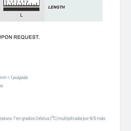
mm = 1 pulgada
as
eratura
T
en grados Celsius (°C) multiplicada por 9/5 más