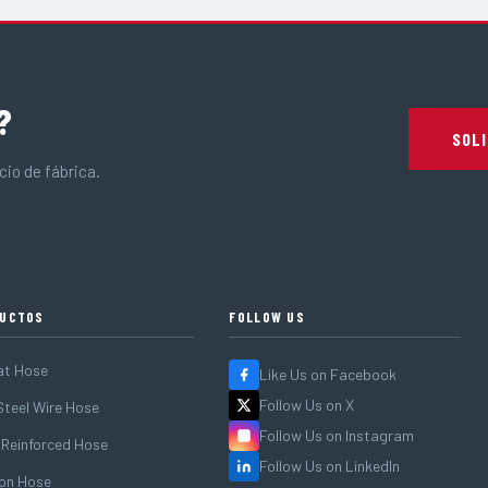
?
SOLI
io de fábrica.
UCTOS
FOLLOW US
at Hose
Like Us on Facebook
Follow Us on X
teel Wire Hose
Follow Us on Instagram
 Reinforced Hose
Follow Us on LinkedIn
on Hose