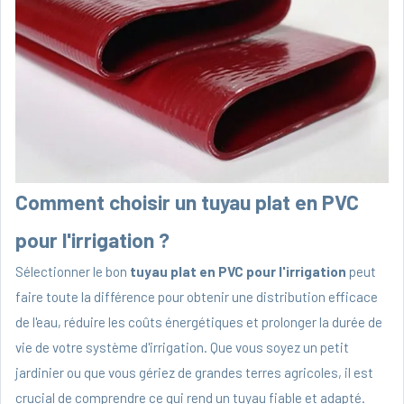
Comment choisir un tuyau plat en PVC
pour l'irrigation ?
Sélectionner le bon
tuyau plat en PVC pour l'irrigation
peut
faire toute la différence pour obtenir une distribution efficace
de l'eau, réduire les coûts énergétiques et prolonger la durée de
vie de votre système d'irrigation. Que vous soyez un petit
jardinier ou que vous gériez de grandes terres agricoles, il est
crucial de comprendre ce qui rend un tuyau fiable et adapté.