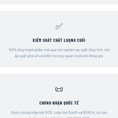
✅
KIỂM SOÁT CHẤT LƯỢNG CUỐI
100% ống thành phẩm trải qua thử nghiệm áp suất thủy tĩnh, thử
áp suất phá vỡ và kiểm tra trực quan trước khi đóng gói.
📜
CHỨNG NHẬN QUỐC TẾ
Được chứng nhận bởi SGS, tuân thủ RoHS và REACH, và tiêu