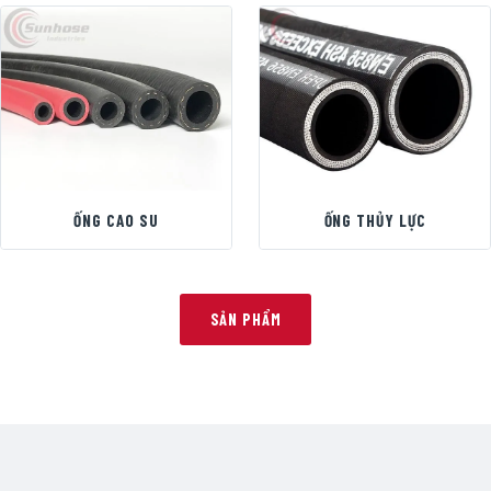
ỐNG CAO SU
ỐNG THỦY LỰC
SẢN PHẨM