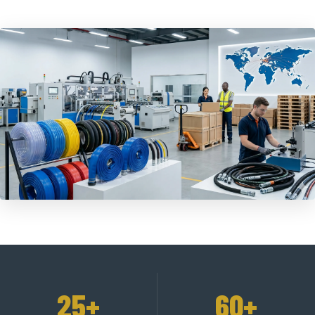
25+
60+