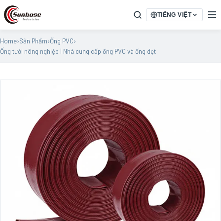
TIẾNG VIỆT
Home
›
Sản Phẩm
›
Ống PVC
›
Ống tưới nông nghiệp | Nhà cung cấp ống PVC và ống dẹt