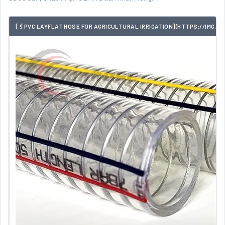
[ ![PVC LAYFLAT HOSE FOR AGRICULTURAL IRRIGATION](HTTPS://IMG.S