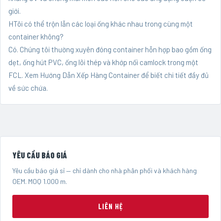
giới.
HTôi có thể trộn lẫn các loại ống khác nhau trong cùng một
container không?
Có. Chúng tôi thường xuyên đóng container hỗn hợp bao gồm ống
dẹt, ống hút PVC, ống lõi thép và khớp nối camlock trong một
FCL. Xem
Hướng Dẫn Xếp Hàng Container
để biết chi tiết đầy đủ
về sức chứa.
YÊU CẦU BÁO GIÁ
Yêu cầu báo giá sỉ — chỉ dành cho nhà phân phối và khách hàng
OEM. MOQ 1.000 m.
LIÊN HỆ