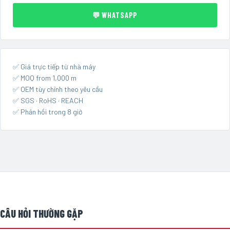
💬 WHATSAPP
✅ Giá trực tiếp từ nhà máy
✅ MOQ from 1,000 m
✅ OEM tùy chỉnh theo yêu cầu
✅ SGS · RoHS · REACH
✅ Phản hồi trong 8 giờ
CÂU HỎI THƯỜNG GẶP