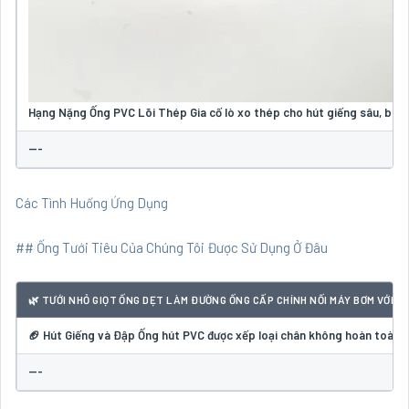
Hạng Nặng Ống PVC Lõi Thép Gia cố lò xo thép cho hút giếng sâu, bùn,
---
Các Tình Huống Ứng Dụng
## Ống Tưới Tiêu Của Chúng Tôi Được Sử Dụng Ở Đâu
🌿 TƯỚI NHỎ GIỌT ỐNG DẸT LÀM ĐƯỜNG ỐNG CẤP CHÍNH NỐI MÁY BƠM VỚI Đ
🏈 Hút Giếng và Đập Ống hút PVC được xếp loại chân không hoàn toàn để
---