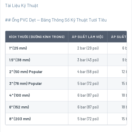
Tài Liệu Kỹ Thuật
## Ống PVC Dẹt — Bảng Thông Số Kỹ Thuật Tưới Tiêu
KÍCH THƯỚC (ĐƯỜNG KÍNH TRONG)
ÁP SUẤT LÀM VIỆC
ÁP SUẤT PH
1" (25 mm)
2 bar (29 psi)
6 bar
1.5" (38 mm)
3 bar (43 psi)
9 bar
2" (50 mm) Popular
4 bar (58 psi)
12 bar
3" (76 mm) Popular
5 bar (72 psi)
15 bar
4" (100 mm)
6 bar (87 psi)
18 bar
6" (152 mm)
6 bar (87 psi)
18 bar
8" (203 mm)
5 bar (72 psi)
15 bar