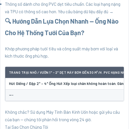
Thông số dành cho ống PVC dẹt tiêu chuẩn. Các loại hạng nặng
và TPU có thông số cao hơn.
Yêu cầu bảng dữ liệu đầy đủ →
🔍 Hướng Dẫn Lựa Chọn Nhanh — Ống Nào
Cho Hệ Thống Tưới Của Bạn?
Khớp phương pháp tưới tiêu và công suất máy bơm với loại và
kích thước ống phù hợp.
TRANG TRẠI NHỎ / VƯỜN 1" – 2" DẸT MÁY BƠM ĐẾN 30 M³/H. PVC HẠNG NHẸ.
Hút Giếng / Đập 2" – 4" Ống Hút Xếp loại chân không hoàn toàn. Gân xo
---
Không chắc? Sử dụng
Máy Tính Bán Kính Uốn
hoặc
gửi yêu cầu
của bạn
— chúng tôi phản hồi trong vòng 24 giờ.
Tại Sao Chọn Chúng Tôi