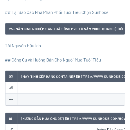
## Tại Sao Các Nhà Phân Phối Tưới Tiêu Chọn Sunhose
25+ NĂM KINH NGHIỆM SẢN XUẤT ỐNG PVC TỪ NĂM 2000. QUAN HỆ ĐỐI TÁC
Tài Nguyên Hữu Ích
## Công Cụ và Hướng Dẫn Cho Người Mua Tưới Tiêu
📦
[MÁY TÍNH XẾP HÀNG CONTAINER](HTTPS://WWW.SUNHOSE.COM/L
📐
---
📖
[HƯỚNG DẪN MUA ỐNG DẸT](HTTPS://WWW.SUNHOSE.COM/HOW-TO-
🔗
Hướng Dẫn Chọn Ca