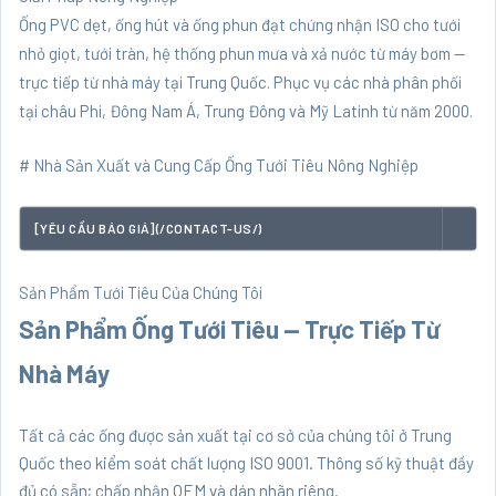
Ống PVC dẹt, ống hút và ống phun đạt chứng nhận ISO cho tưới
nhỏ giọt, tưới tràn, hệ thống phun mưa và xả nước từ máy bơm —
trực tiếp từ nhà máy tại Trung Quốc. Phục vụ các nhà phân phối
tại châu Phi, Đông Nam Á, Trung Đông và Mỹ Latinh từ năm 2000.
# Nhà Sản Xuất và Cung Cấp Ống Tưới Tiêu Nông Nghiệp
[YÊU CẦU BÁO GIÁ](/CONTACT-US/)
Sản Phẩm Tưới Tiêu Của Chúng Tôi
Sản Phẩm Ống Tưới Tiêu — Trực Tiếp Từ
Nhà Máy
Tất cả các ống được sản xuất tại cơ sở của chúng tôi ở Trung
Quốc theo kiểm soát chất lượng ISO 9001. Thông số kỹ thuật đầy
đủ có sẵn; chấp nhận OEM và dán nhãn riêng.