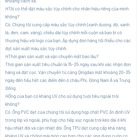
khoảng cách xa.
HTôi có thể đặt màu sắc tùy chỉnh cho nhãn hiệu riêng của mình
không?
Có. Chúng tôi cung cấp màu sắc tùy chỉnh (xanh dương, đỏ, xanh
lá, đen, cam, vàng), chiều dài tùy chỉnh mỗi cuộn và bao bì có
thương hiệu với logo của bạn. Áp dụng đơn hàng tối thiểu cho các
đợt sản xuất màu sắc tùy chỉnh.
HThời gian sản xuất và vận chuyển mất bao lâu?
Thời gian sản xuất tiêu chuẩn là 15–25 ngày sau khi xác nhận đơn
hàng và đặt cọc. Vận chuyển từ cảng Qingdao mất khoảng 20–35
ngày đến hầu hết các điểm đến ở châu Phi, Đông Nam Á và Trung
Đông.
HỐng của bạn có kháng UV cho sử dụng tưới tiêu ngoài trời
không?
Có. Ống PVC dẹt của chúng tôi sử dụng hợp chất PVC ổn định UV
trong lớp vỏ ngoài, phù hợp cho tiếp xúc ngoài trời kéo dài ở khí
hậu nhiệt đới và cận nhiệt đới. Ống TPU dẹt cung cấp khả năng
kháng UV và chống mài mòn cao hơn cho các ứng dụng cuộn cơ