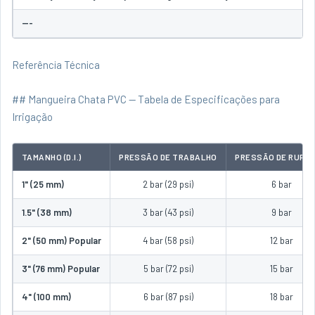
---
Referência Técnica
## Mangueira Chata PVC — Tabela de Especificações para
Irrigação
TAMANHO (D.I.)
PRESSÃO DE TRABALHO
PRESSÃO DE RUPT
1" (25 mm)
2 bar (29 psi)
6 bar
1.5" (38 mm)
3 bar (43 psi)
9 bar
2" (50 mm) Popular
4 bar (58 psi)
12 bar
3" (76 mm) Popular
5 bar (72 psi)
15 bar
4" (100 mm)
6 bar (87 psi)
18 bar