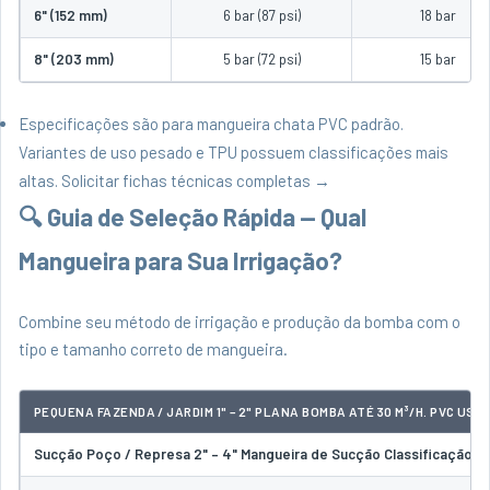
6" (152 mm)
6 bar (87 psi)
18 bar
8" (203 mm)
5 bar (72 psi)
15 bar
Especificações são para mangueira chata PVC padrão.
Variantes de uso pesado e TPU possuem classificações mais
altas.
Solicitar fichas técnicas completas →
🔍 Guia de Seleção Rápida — Qual
Mangueira para Sua Irrigação?
Combine seu método de irrigação e produção da bomba com o
tipo e tamanho correto de mangueira.
PEQUENA FAZENDA / JARDIM 1" – 2" PLANA BOMBA ATÉ 30 M³/H. PVC USO 
Sucção Poço / Represa 2" – 4" Mangueira de Sucção Classificação vá