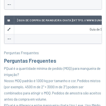
---
📖
[GUIA DE COMPRA DE MANGUEIRA CHATA](HTTPS://WWW.SUNHOS
🔗
Guia de Sel
---
Perguntas Frequentes
Perguntas Frequentes
PQual é a quantidade mínima de pedido (MOQ) para mangueira de
irrigação?
Nosso MOQ padrão é 1.000 kg por tamanho e cor. Pedidos mistos
(por exemplo, 4500 m de 2" + 3000 m de 3") podem ser
combinados para atingir o MOQ. Pedidos de amostra são aceitos
antes da compra em volume.
PQual é a diferença entre mangueira chata Uso Leve, Uso Médio