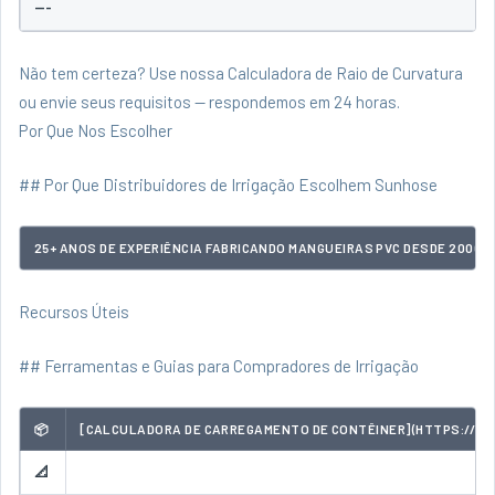
---
Não tem certeza? Use nossa
Calculadora de Raio de Curvatura
ou
envie seus requisitos
— respondemos em 24 horas.
Por Que Nos Escolher
## Por Que Distribuidores de Irrigação Escolhem Sunhose
25+ ANOS DE EXPERIÊNCIA FABRICANDO MANGUEIRAS PVC DESDE 2000. 
Recursos Úteis
## Ferramentas e Guias para Compradores de Irrigação
📦
[CALCULADORA DE CARREGAMENTO DE CONTÊINER](HTTPS://WWW
📐
Ca