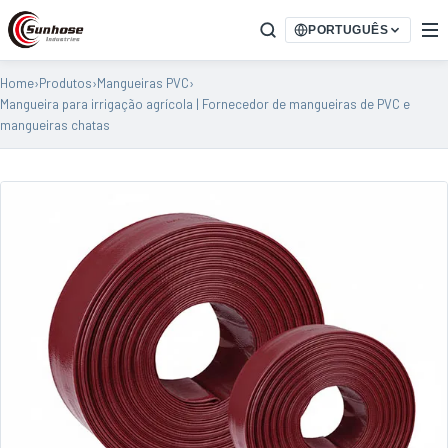
PORTUGUÊS
Home
›
Produtos
›
Mangueiras PVC
›
Mangueira para irrigação agrícola | Fornecedor de mangueiras de PVC e
mangueiras chatas