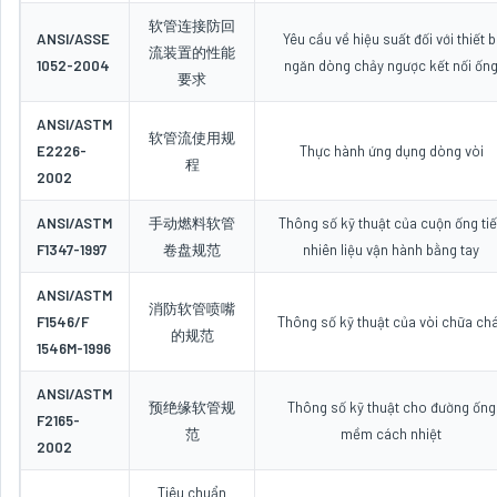
软管连接防回
ANSI/ASSE
Yêu cầu về hiệu suất đối với thiết b
流装置的性能
1052-2004
ngăn dòng chảy ngược kết nối ốn
要求
ANSI/ASTM
软管流使用规
E2226-
Thực hành ứng dụng dòng vòi
程
2002
ANSI/ASTM
手动燃料软管
Thông số kỹ thuật của cuộn ống ti
F1347-1997
卷盘规范
nhiên liệu vận hành bằng tay
ANSI/ASTM
消防软管喷嘴
F1546/F
Thông số kỹ thuật của vòi chữa ch
的规范
1546M-1996
ANSI/ASTM
预绝缘软管规
Thông số kỹ thuật cho đường ống
F2165-
范
mềm cách nhiệt
2002
Tiêu chuẩn