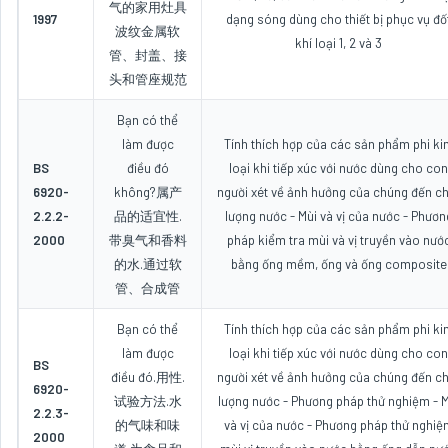
气的家用灶具
1997
dạng sóng dùng cho thiết bị phục vụ đố
波纹金属软
khí loại 1, 2 và 3
管、封盖、接
头和管座规范
Bạn có thể
làm được
Tính thích hợp của các sản phẩm phi ki
BS
điều đó
loại khi tiếp xúc với nước dùng cho con
6920-
không?属产
người xét về ảnh hưởng của chúng đến c
2.2.2-
品的适宜性.
lượng nước - Mùi và vị của nước - Phươn
2000
带臭气和香料
pháp kiểm tra mùi và vị truyền vào nướ
的水.通过软
bằng ống mềm, ống và ống composite
管、合成管
Bạn có thể
Tính thích hợp của các sản phẩm phi ki
làm được
loại khi tiếp xúc với nước dùng cho con
BS
điều đó.用性.
người xét về ảnh hưởng của chúng đến c
6920-
试验方法.水
lượng nước - Phương pháp thử nghiệm - M
2.2.3-
的气味和味
và vị của nước - Phương pháp thử nghiệ
2000