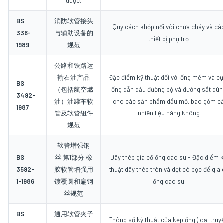
được.
BS
消防软管接头
Quy cách khớp nối vòi chữa cháy và cá
336-
与辅助设备的
thiết bị phụ trợ
1989
规范
公路和铁路运
输石油产品
Đặc điểm kỹ thuật đối với ống mềm và c
BS
（包括航空燃
ống dẫn dầu đường bộ và đường sắt dùn
3492-
油）油罐车软
cho các sản phẩm dầu mỏ, bao gồm c
1987
管及软管组件
nhiên liệu hàng không
规范
软管增强钢
BS
丝.第1部分:橡
Dây thép gia cố ống cao su - Đặc điểm 
3592-
胶软管增强用
thuật dây thép tròn và dẹt có bọc để gia 
1-1986
镀覆圆和扁钢
ống cao su
丝规范
BS
通用软管夹子
Thông số kỹ thuật của kẹp ống (loại truy