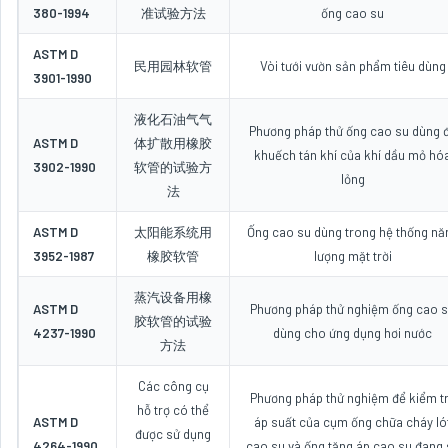
380-1994
准试验方法
ống cao su
ASTM D
民用园林软管
Vòi tưới vườn sản phẩm tiêu dùng
3901-1990
液化石油气气
Phương pháp thử ống cao su dùng 
ASTM D
体扩散用橡胶
khuếch tán khí của khí dầu mỏ hó
3902-1990
软管的试验方
lỏng
法
ASTM D
太阳能系统用
Ống cao su dùng trong hệ thống nă
3952-1987
橡胶软管
lượng mặt trời
蒸汽设备用橡
ASTM D
Phương pháp thử nghiệm ống cao 
胶软管的试验
4237-1990
dùng cho ứng dụng hơi nước
方法
Các công cụ
Phương pháp thử nghiệm để kiểm t
hỗ trợ có thể
ASTM D
áp suất của cụm ống chữa cháy ló
được sử dụng
4264-1990
cao su và ống tăng áp cao su đang 