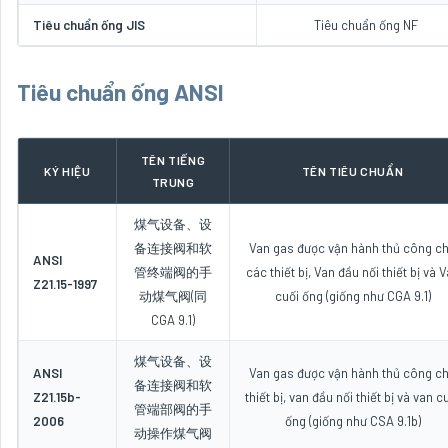
Tiêu chuẩn ống JIS
Tiêu chuẩn ống NF
Tiêu chuẩn ống ANSI
TÊN TIẾNG
KÝ HIỆU
TÊN TIÊU CHUẨN
TRUNG
煤气设备、设
备连接阀和软
Van gas được vận hành thủ công c
ANSI
管终端阀的手
các thiết bị, Van đầu nối thiết bị và 
Z21.15-1997
动煤气阀(同
cuối ống (giống như CGA 9.1)
CGA 9.1)
煤气设备、设
ANSI
Van gas được vận hành thủ công c
备连接阀和软
Z21.15b-
thiết bị, van đầu nối thiết bị và van c
管端部阀的手
2006
ống (giống như CSA 9.1b)
动操作煤气阀