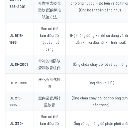
可靠性试验(全
cho ống hút bụi - Độ bền và độ tin c
595-2001
塑软管)的标准
(Ống hoàn toàn bằng nhựa)
试验方法
Bạn có thể
UL 181B-
làm điều đó
(Hệ thống đóng kín để sử dụng với ố
1995
một cách dễ
dẫn khí và đầu nối khí linh hoạt)
dàng
带衬的消防软
UL 19-2001
(Ống chữa cháy có lót và cụm ống
管和软管组件
液化石油气软
UL 21-1995
(Ống dẫn khí LP )
管
UL 219-
室内竖管用衬
(Ống chữa cháy có lót cho ống đứn
1993
里软管
bên trong)
Bạn có thể
UL 330-
làm điều đó
(Ống và cụm ống để phân phối chấ