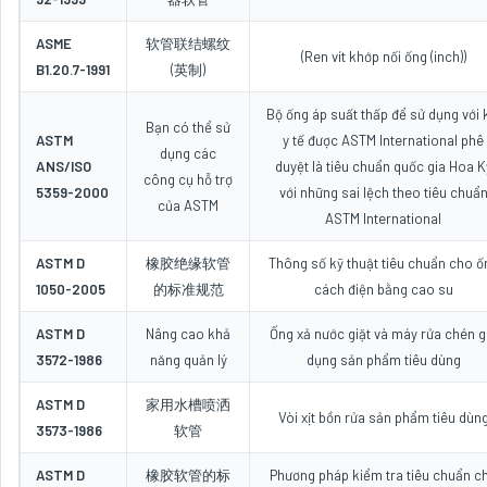
ASME
软管联结螺纹
(Ren vít khớp nối ống (inch))
B1.20.7-1991
(英制)
Bộ ống áp suất thấp để sử dụng với 
Bạn có thể sử
ASTM
y tế được ASTM International phê
dụng các
ANS/ISO
duyệt là tiêu chuẩn quốc gia Hoa K
công cụ hỗ trợ
5359-2000
với những sai lệch theo tiêu chuẩ
của ASTM
ASTM International
ASTM D
橡胶绝缘软管
Thông số kỹ thuật tiêu chuẩn cho ố
1050-2005
的标准规范
cách điện bằng cao su
ASTM D
Nâng cao khả
Ống xả nước giặt và máy rửa chén g
3572-1986
năng quản lý
dụng sản phẩm tiêu dùng
ASTM D
家用水槽喷洒
Vòi xịt bồn rửa sản phẩm tiêu dùn
3573-1986
软管
ASTM D
橡胶软管的标
Phương pháp kiểm tra tiêu chuẩn c