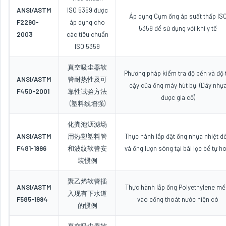
ANSI/ASTM
ISO 5359 được
Áp dụng Cụm ống áp suất thấp IS
F2290-
áp dụng cho
5359 để sử dụng với khí y tế
2003
các tiêu chuẩn
ISO 5359
真空吸尘器软
Phương pháp kiểm tra độ bền và độ t
ANSI/ASTM
管耐热性及可
cậy của ống máy hút bụi (Dây nhự
F450-2001
靠性试验方法
được gia cố)
(塑料线增强)
化粪池沥滤场
ANSI/ASTM
用热塑塑料管
Thực hành lắp đặt ống nhựa nhiệt d
F481-1996
和波纹软管安
và ống lượn sóng tại bãi lọc bể tự ho
装惯例
聚乙烯软管插
ANSI/ASTM
Thực hành lắp ống Polyethylene m
入现有下水道
F585-1994
vào cống thoát nước hiện có
的惯例