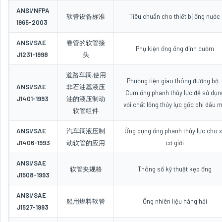
ANSI/NFPA
软管设备标准
Tiêu chuẩn cho thiết bị ống nước
1965-2003
ANSI/SAE
卷管的软管接
Phụ kiện ống ống đính cườm
J1231-1998
头
道路车辆.使用
Phương tiện giao thông đường bộ 
ANSI/SAE
非石油基液压
Cụm ống phanh thủy lực để sử dụn
J1401-1993
油的液压制动
với chất lỏng thủy lực gốc phi dầu 
软管组件
ANSI/SAE
汽车辆液压制
Ứng dụng ống phanh thủy lực cho 
J1406-1993
动软管的应用
cơ giới
ANSI/SAE
软管夹规格
Thông số kỹ thuật kẹp ống
J1508-1993
ANSI/SAE
船用燃料软管
Ống nhiên liệu hàng hải
J1527-1993