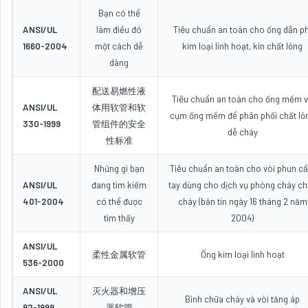
Bạn có thể
ANSI/UL
làm điều đó
Tiêu chuẩn an toàn cho ống dẫn ph
1660-2004
một cách dễ
kim loại linh hoạt, kín chất lỏng
dàng
配送易燃性液
Tiêu chuẩn an toàn cho ống mềm 
ANSI/UL
体用软管和软
cụm ống mềm để phân phối chất lỏ
330-1999
管组件的安全
dễ cháy
性标准
Những gì bạn
Tiêu chuẩn an toàn cho vòi phun c
ANSI/UL
đang tìm kiếm
tay dùng cho dịch vụ phòng cháy c
401-2004
có thể được
cháy (bản tin ngày 16 tháng 2 năm
tìm thấy
2004)
ANSI/UL
柔性金属软管
Ống kim loại linh hoạt
536-2000
ANSI/UL
灭火器和增压
Bình chữa cháy và vòi tăng áp
92-1999
器软管