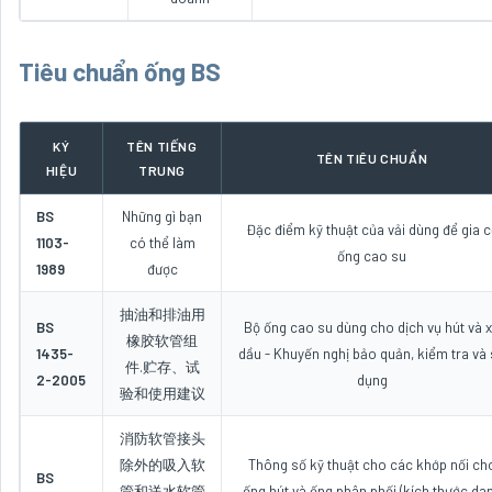
Tiêu chuẩn ống BS
KÝ
TÊN TIẾNG
TÊN TIÊU CHUẨN
HIỆU
TRUNG
BS
Những gì bạn
Đặc điểm kỹ thuật của vải dùng để gia c
1103-
có thể làm
ống cao su
1989
được
抽油和排油用
BS
Bộ ống cao su dùng cho dịch vụ hút và 
橡胶软管组
1435-
dầu - Khuyến nghị bảo quản, kiểm tra và
件.贮存、试
2-2005
dụng
验和使用建议
消防软管接头
除外的吸入软
Thông số kỹ thuật cho các khớp nối ch
BS
管和送水软管
ống hút và ống phân phối (kích thước da