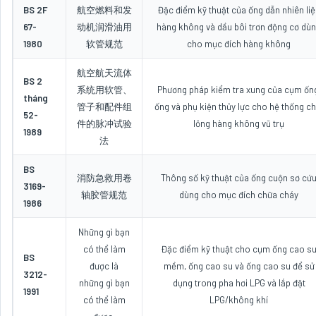
BS 2F
航空燃料和发
Đặc điểm kỹ thuật của ống dẫn nhiên li
67-
动机润滑油用
hàng không và dầu bôi trơn động cơ dù
1980
软管规范
cho mục đích hàng không
航空航天流体
BS 2
系统用软管、
Phương pháp kiểm tra xung của cụm ốn
tháng
管子和配件组
ống và phụ kiện thủy lực cho hệ thống ch
52-
件的脉冲试验
lỏng hàng không vũ trụ
1989
法
BS
消防急救用卷
Thông số kỹ thuật của ống cuộn sơ cứ
3169-
轴胶管规范
dùng cho mục đích chữa cháy
1986
Những gì bạn
có thể làm
Đặc điểm kỹ thuật cho cụm ống cao s
BS
được là
mềm, ống cao su và ống cao su để sử
3212-
những gì bạn
dụng trong pha hơi LPG và lắp đặt
1991
có thể làm
LPG/không khí