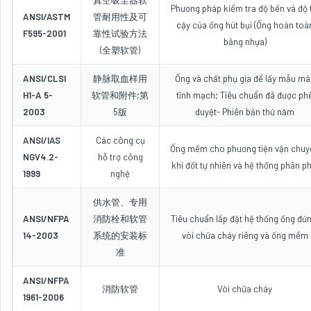
真空吸尘器软
Phương pháp kiểm tra độ bền và độ t
ANSI/ASTM
管耐用性及可
cậy của ống hút bụi (Ống hoàn toà
F595-2001
靠性试验方法
bằng nhựa)
(全塑软管)
ANSI/CLSI
静脉取血样用
Ống và chất phụ gia để lấy mẫu má
H1-A 5-
软管和附件;第
tĩnh mạch; Tiêu chuẩn đã được ph
2003
5版
duyệt- Phiên bản thứ năm
ANSI/IAS
Các công cụ
Ống mềm cho phương tiện vận chuy
NGV4.2-
hỗ trợ công
khí đốt tự nhiên và hệ thống phân ph
1999
nghệ
供水管、专用
ANSI/NFPA
消防栓和软管
Tiêu chuẩn lắp đặt hệ thống ống đứn
14-2003
系统的安装标
vòi chữa cháy riêng và ống mềm
准
ANSI/NFPA
消防软管
Vòi chữa cháy
1961-2006