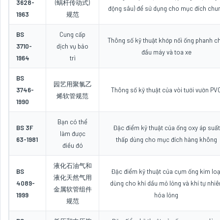
3628-
(蜗杆传动式)
động sâu) để sử dụng cho mục đích chu
1963
规范
BS
Cung cấp
Thông số kỹ thuật khớp nối ống phanh c
3710-
dịch vụ bảo
đầu máy và toa xe
1964
trì
BS
园艺用聚氯乙
3746-
Thông số kỹ thuật của vòi tưới vườn PV
烯软管规范
1990
Bạn có thể
BS 3F
Đặc điểm kỹ thuật của ống oxy áp suất
làm được
63-1981
thấp dùng cho mục đích hàng không
điều đó
液化石油气和
BS
Đặc điểm kỹ thuật của cụm ống kim loạ
液化天然气用
4089-
dùng cho khí dầu mỏ lỏng và khí tự nhiê
金属软管组件
1999
hóa lỏng
规范