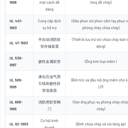
1996
một cách dễ
lỏng dễ cháy)
dàng
UL 401-
Cung cấp dịch
(Đầu phun vòi phun cầm tay phục 
1993
vụ hỗ trợ
phòng cháy chữa cháy)
半自动消防软
(Thiết bị lưu trữ vòi chữa cháy bán 
UL 47-1993
管存储装置
động)
UL 536-
挠性金属软管
(Ống kim loại mềm )
1997
液化石油气用
UL 569-
(Bím tóc và đầu nối ống mềm cho k
引线和挠性软
1995
LP)
管连接器
UL 668-
消防用软管阀
(Van ống phục vụ phòng cháy chữ
1995
门
cháy)
Cơ hội kinh
UL 92-1993
(Bình chữa cháy và vòi tăng áp)
doanh