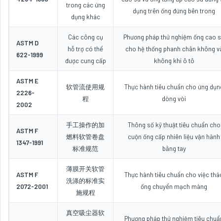
trong các ứng
dụng trên ống đứng bên trong
dụng khác
Các công cụ
Phương pháp thử nghiệm ống cao 
ASTM D
hỗ trợ có thể
cho hệ thống phanh chân không v
622-1999
được cung cấp
không khí ô tô
ASTM E
软管流使用规
Thực hành tiêu chuẩn cho ứng dụn
2226-
程
dòng vòi
2002
手工操作的加
Thông số kỹ thuật tiêu chuẩn cho
ASTM F
燃料软管卷盘
cuộn ống cấp nhiên liệu vận hành
1347-1991
标准规范
bằng tay
薄膜开关软管
ASTM F
Thực hành tiêu chuẩn cho việc thá
洗涤的标准实
2072-2001
ống chuyển mạch màng
施规程
真空吸尘器软
Phương pháp thử nghiệm tiêu chuẩ