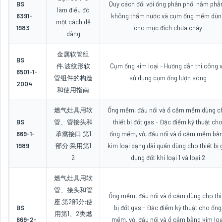
BS
Quy cách đối với ống phân phối nằm phẳ
làm điều đó
6391-
không thấm nước và cụm ống mềm dùn
một cách dễ
1983
cho mục đích chữa cháy
dàng
金属软管组
BS
件.波纹形软
Cụm ống kim loại - Hướng dẫn thi công 
6501-1-
管组件的构造
sử dụng cụm ống lượn sóng
2004
和使用指南
燃气灶具用软
Ống mềm, đầu nối và ổ cắm mềm dùng c
BS
管、管接头和
thiết bị đốt gas - Đặc điểm kỹ thuật ch
669-1-
承窩接口.第1
ống mềm, vỏ, đầu nối và ổ cắm mềm bằ
1989
部分:采用第1
kim loại dạng dải quấn dùng cho thiết bị 
2
dụng đốt khí loại 1 và loại 2
燃气灶具用软
管、接头和管
Ống mềm, đầu nối và ổ cắm dùng cho thi
座.第2部分:使
BS
bị đốt gas - Đặc điểm kỹ thuật cho ống
用第1、2类燃
669-2-
mềm, vỏ, đầu nối và ổ cắm bằng kim loạ