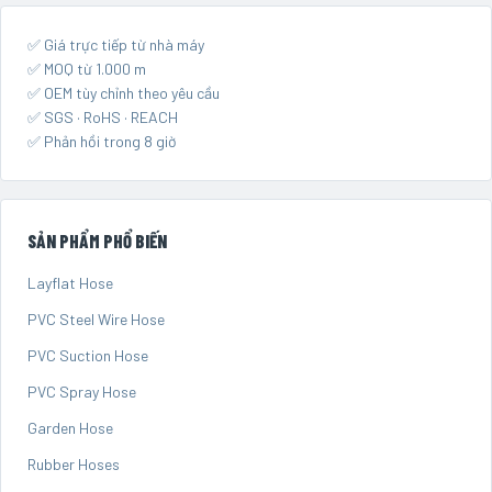
✅ Giá trực tiếp từ nhà máy
✅ MOQ từ 1.000 m
✅ OEM tùy chỉnh theo yêu cầu
✅ SGS · RoHS · REACH
✅ Phản hồi trong 8 giờ
SẢN PHẨM PHỔ BIẾN
Layflat Hose
PVC Steel Wire Hose
PVC Suction Hose
PVC Spray Hose
Garden Hose
Rubber Hoses