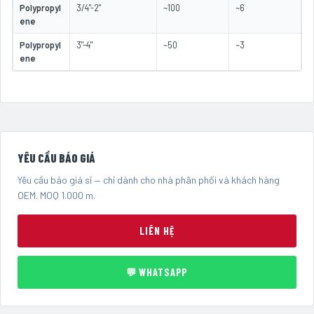
Polypropyl
3/4"-2"
~100
~6
ene
Polypropyl
3"-4"
~50
~3
ene
YÊU CẦU BÁO GIÁ
Yêu cầu báo giá sỉ — chỉ dành cho nhà phân phối và khách hàng
OEM. MOQ 1.000 m.
LIÊN HỆ
💬 WHATSAPP