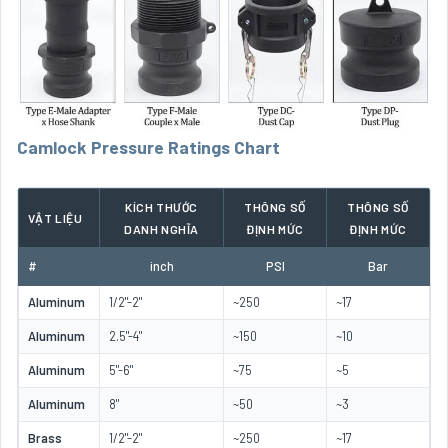
Camlock Pressure Ratings Chart
KÍCH THƯỚC
THÔNG SỐ
THÔNG SỐ
VẬT LIỆU
DANH NGHĨA
ĐỊNH MỨC
ĐỊNH MỨC
#
inch
PSI
Bar
Aluminum
1/2"-2"
~250
~17
Aluminum
2.5"-4"
~150
~10
Aluminum
5"-6"
~75
~5
Aluminum
8"
~50
~3
Brass
1/2"-2"
~250
~17