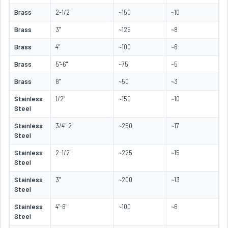
Brass
2-1/2"
~150
~10
Brass
3"
~125
~8
Brass
4"
~100
~6
Brass
5"-6"
~75
~5
Brass
8"
~50
~3
Stainless
1/2"
~150
~10
Steel
Stainless
3/4"-2"
~250
~17
Steel
Stainless
2-1/2"
~225
~15
Steel
Stainless
3"
~200
~13
Steel
Stainless
4"-6"
~100
~6
Steel