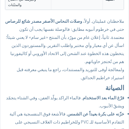
والمثبّتات
ملاحظتان عمليتان. أولاً،
وصلات النحاس الأصفر مصدر شائع للرصاص
حتى في خرطوم أنبوبه مطابق: فالوصلة نفسها يجب أن تكون
معتمدة. ثانياً، إعلان عام من مورّد بأن المنتج «غير سام» لا يعني شيئاً؛
اسأل عن أي معيار وأي مختبر واطلب التقرير. والمستوردون الذين
يتخطون هذه الخطوة عند الشحن إلى الاتحاد الأوروبي أو كاليفورنيا
هم من تُحتجز حاوياتهم.
ولمعالجة أوفى للتوريد والمستندات، راجع
ما ينبغي معرفته قبل
استيراد خراطيم الحدائق
.
الصيانة
فرّغ الماء بعد الاستخدام.
فالماء الراكد يولّد العفن، وفي الشتاء يتجمّد
ويشقّ الأنبوب.
خزّنه على بكرة بعيداً عن الشمس.
فالأشعة فوق البنفسجية هي آلية
التقادم الأساسية للـ PVC وللخراطيم ذات الغلاف النسيجي على