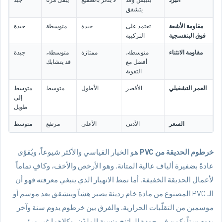
يتشقق
مقاومة الأشعة
تعتمد على
جيدة
متوسطة
جيدة
فوق البنفسجية
التركيبة
مقاومة الانثناء
متوسطة،
ممتازة
متوسطة،
جيدة
أفضل مع
قد يتشابك
التقوية
العمر التشغيلي
الأقصر
الأطول
متوسط
متوسط
إلى
طويل
السعر
الأدنى
الأعلى
مرتفع
متوسط
خرطوم الحديقة من PVC
هو الخيار القياسي والأكثر شيوعاً، ويُقوّى
عادةً بضفيرة ألياف عالية المتانة. وهو الأرخص والأخف، وكافٍ تماماً
لأعمال الحديقة الخفيفة. أما نمط الانهيار الذي ينبغي معرفته فهو أن
الـ PVC المصنوع من مادة خام رديئة يصير هشاً ويتشقق بعد موسم أو
موسمين من التقلّبات الحرارية. والفرق بين خرطوم يدوم سنة وآخر
يدوم ستاً يكمن في جودة الراتنج ونسبة الملدّن، وكلاهما غير مرئي