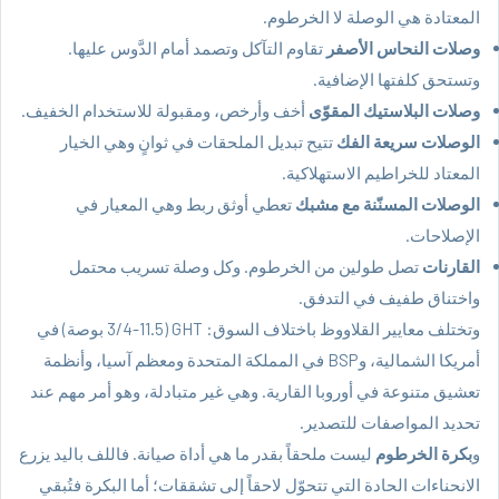
المعتادة هي الوصلة لا الخرطوم.
وصلات النحاس الأصفر
تقاوم التآكل وتصمد أمام الدَّوس عليها.
وتستحق كلفتها الإضافية.
وصلات البلاستيك المقوّى
أخف وأرخص، ومقبولة للاستخدام الخفيف.
الوصلات سريعة الفك
تتيح تبديل الملحقات في ثوانٍ وهي الخيار
المعتاد للخراطيم الاستهلاكية.
الوصلات المسنّنة مع مشبك
تعطي أوثق ربط وهي المعيار في
الإصلاحات.
القارنات
تصل طولين من الخرطوم. وكل وصلة تسريب محتمل
واختناق طفيف في التدفق.
وتختلف معايير القلاووظ باختلاف السوق: GHT (3/4-11.5 بوصة) في
أمريكا الشمالية، وBSP في المملكة المتحدة ومعظم آسيا، وأنظمة
تعشيق متنوعة في أوروبا القارية. وهي غير متبادلة، وهو أمر مهم عند
تحديد المواصفات للتصدير.
و
بكرة الخرطوم
ليست ملحقاً بقدر ما هي أداة صيانة. فاللف باليد يزرع
الانحناءات الحادة التي تتحوّل لاحقاً إلى تشققات؛ أما البكرة فتُبقي