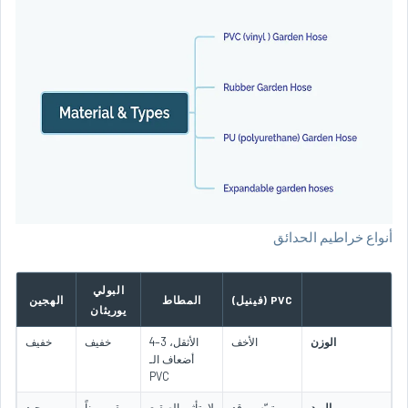
أنواع خراطيم الحدائق
البولي
PVC (فينيل)
المطاط
الهجين
يوريثان
الوزن
الأخف
الأثقل، 3–4
خفيف
خفيف
أضعاف الـ
PVC
البرد
يتيبّس وقد
لا يتأثر بالصقيع
يبقى مرناً
جيد