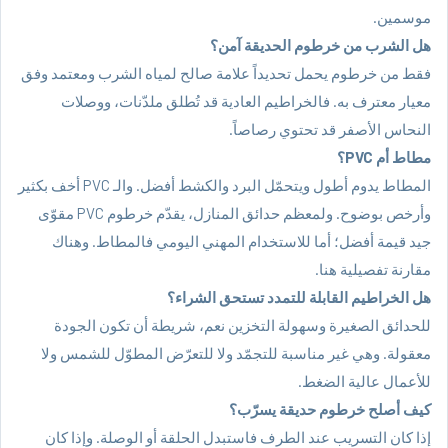
موسمين.
هل الشرب من خرطوم الحديقة آمن؟
فقط من خرطوم يحمل تحديداً علامة صالح لمياه الشرب ومعتمد وفق
معيار معترف به. فالخراطيم العادية قد تُطلق ملدّنات، ووصلات
النحاس الأصفر قد تحتوي رصاصاً.
مطاط أم PVC؟
المطاط يدوم أطول ويتحمّل البرد والكشط أفضل. والـ PVC أخف بكثير
وأرخص بوضوح. ولمعظم حدائق المنازل، يقدّم خرطوم PVC مقوّى
جيد قيمة أفضل؛ أما للاستخدام المهني اليومي فالمطاط. وهناك
مقارنة تفصيلية هنا
.
هل الخراطيم القابلة للتمدد تستحق الشراء؟
للحدائق الصغيرة وسهولة التخزين نعم، شريطة أن تكون الجودة
معقولة. وهي غير مناسبة للتجمّد ولا للتعرّض المطوّل للشمس ولا
للأعمال عالية الضغط.
كيف أصلح خرطوم حديقة يسرّب؟
إذا كان التسريب عند الطرف فاستبدل الحلقة أو الوصلة. وإذا كان