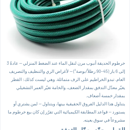
خرطوم الحديقة أنبوب مرن لنقل الماء عند الضغط المنزلي — عادةً 3
إلى 6 بار (45–90 رطلاً/بوصة²) — لأغراض الري والتنظيف والتصريف
العام. تبدو الخراطيم على الرف متماثلة. وهي ليست كذلك: القطر
يغيّر معدّل التدفق بمقدار الضعف، والخامة تغيّر العمر التشغيلي
بمقدار خمسة أضعاف.
يتناول هذا الدليل الفروق الحقيقية بينها، ويتناول — لمن يشتري أو
يستورد — قواعد المطابقة الكيميائية التي تقرّر إن كان بيع خرطوم ما
مشروعاً في سوق بعينه.