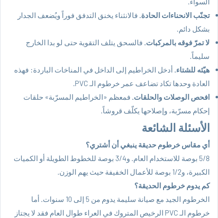
السواء.
تجنّب الانحناءات الحادة.
فالانثناء يخنق التدفق فوراً ويُضعف الجدار
بشكل دائم.
لا تمرّ فوقه بالمركبات.
فالسحق يتلف التقوية حتى لو بدا الخارج
سليماً.
هيّئه للشتاء.
أدخل الخراطيم إلى الداخل في المناخات الباردة: فهذه
العادة وحدها تكاد تضاعف عمر خرطوم الـ PVC.
افحص الوصلات والحلقات.
فمعظم «الخراطيم المسرّبة» حلقات
إحكام مسرّبة، وإصلاحها يكلّف قروشاً.
الأسئلة الشائعة
أي مقاس خرطوم حديقة ينبغي أن أشتري؟
5/8 بوصة للاستخدام العام. و3/4 بوصة للخطوط الطويلة أو الكميات
الكبيرة، و1/2 بوصة للأعمال الخفيفة حيث يهم الوزن.
كم يدوم خرطوم الحديقة؟
الخرطوم الجيد مع صيانة سليمة يدوم من 5 إلى 10 سنوات. أما
خرطوم الـ PVC الرخيص المتروك في العراء طوال العام فقد لا يجتاز