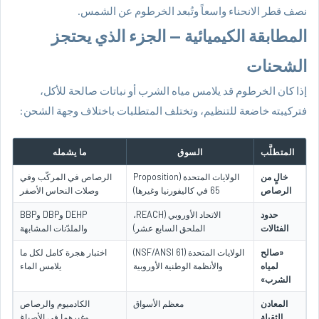
نصف قطر الانحناء واسعاً وتُبعد الخرطوم عن الشمس.
المطابقة الكيميائية — الجزء الذي يحتجز
الشحنات
إذا كان الخرطوم قد يلامس مياه الشرب أو نباتات صالحة للأكل،
فتركيبته خاضعة للتنظيم، وتختلف المتطلبات باختلاف وجهة الشحن:
المتطلَّب
السوق
ما يشمله
خالٍ من
الولايات المتحدة (Proposition
الرصاص في المركّب وفي
الرصاص
65 في كاليفورنيا وغيرها)
وصلات النحاس الأصفر
حدود
الاتحاد الأوروبي (REACH،
DEHP وDBP وBBP
الفثالات
الملحق السابع عشر)
والملدّنات المشابهة
«صالح
الولايات المتحدة (NSF/ANSI 61)
اختبار هجرة كامل لكل ما
لمياه
والأنظمة الوطنية الأوروبية
يلامس الماء
الشرب»
المعادن
معظم الأسواق
الكادميوم والرصاص
الثقيلة
وغيرهما في الأصباغ