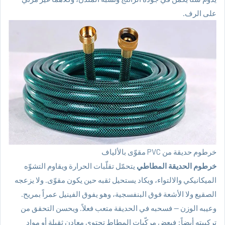
على الرف.
خرطوم حديقة من PVC مقوّى بالألياف
خرطوم الحديقة المطاطي
يتحمّل تقلّبات الحرارة ويقاوم التشوّه
الميكانيكي والالتواء، ويكاد يستحيل ثقبه حين يكون مقوّى. ولا يزعجه
الصقيع ولا الأشعة فوق البنفسجية، وهو يفوق الفينيل عمراً بمريح.
وعيبه الوزن — فسحبه في الحديقة متعب فعلاً. ويحسن التحقق من
تركيبته أيضاً: فبعض مركّبات المطاط تحتوي معادن ثقيلة أو مواد