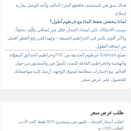
هناك شق في المنتصف فاقطع الجزء التالف وأعد الوصل بقارنة
إصلاح.
لماذا ينخفض ضغط الماء مع خرطوم أطول؟
بسبب الاحتكاك على امتداد الجدار. فكل متر إضافي يكلّف تدفقاً،
والأثر أقوى بكثير في الخراطيم الضيقة — ولهذا فإن رفع القطر أفضل
من إضافة الطول.
تصنّع Sunhose
خرطوم الحديقة من PVC
وخراطيم الحدائق المقوّاة
والهجينة والخراطيم القابلة للتمدد للموزّعين والمستوردين حول
العالم، مع اختبارات مطابقة لسوق الوجهة.
أرسل إلينا مواصفاتك
للحصول على عرض سعر.
طلب عرض سعر
اطلب أسعار الجملة — للموزعين ومشتري OEM فقط. الحد الأدنى
للطلب 1,000 م.