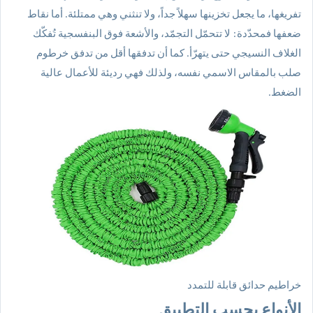
تفريغها، ما يجعل تخزينها سهلاً جداً، ولا تنثني وهي ممتلئة. أما نقاط
ضعفها فمحدّدة: لا تتحمّل التجمّد، والأشعة فوق البنفسجية تُفكّك
الغلاف النسيجي حتى يتهرّأ. كما أن تدفقها أقل من تدفق خرطوم
صلب بالمقاس الاسمي نفسه، ولذلك فهي رديئة للأعمال عالية
الضغط.
خراطيم حدائق قابلة للتمدد
الأنواع بحسب التطبيق