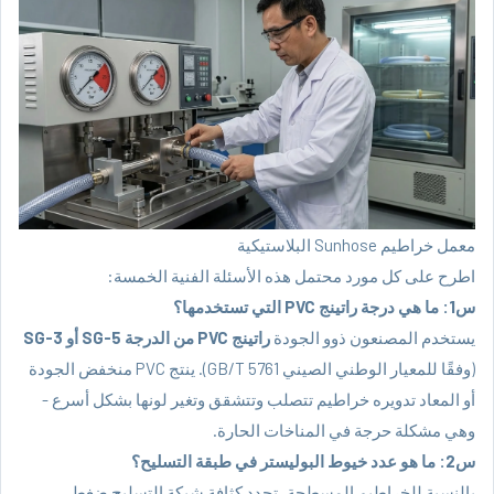
معمل خراطيم Sunhose البلاستيكية
اطرح على كل مورد محتمل هذه الأسئلة الفنية الخمسة:
س1: ما هي درجة راتينج PVC التي تستخدمها؟
يستخدم المصنعون ذوو الجودة
راتينج PVC من الدرجة SG-5 أو SG-3
(وفقًا للمعيار الوطني الصيني GB/T 5761). ينتج PVC منخفض الجودة
أو المعاد تدويره خراطيم تتصلب وتتشقق وتغير لونها بشكل أسرع -
وهي مشكلة حرجة في المناخات الحارة.
س2: ما هو عدد خيوط البوليستر في طبقة التسليح؟
بالنسبة للخراطيم المسطحة، تحدد كثافة شبكة التسليح ضغط