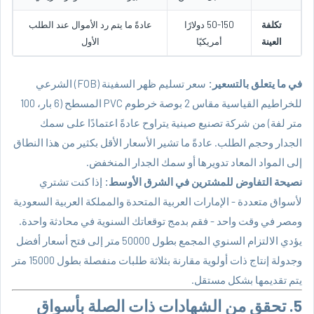
تكلفة
50-150 دولارًا
عادةً ما يتم رد الأموال عند الطلب
العينة
أمريكيًا
الأول
في ما يتعلق بالتسعير:
سعر تسليم ظهر السفينة (FOB) الشرعي
للخراطيم القياسية مقاس 2 بوصة
خرطوم PVC المسطح
(6 بار، 100
متر لفة) من شركة تصنيع صينية يتراوح عادةً اعتمادًا على سمك
الجدار وحجم الطلب. عادةً ما تشير الأسعار الأقل بكثير من هذا النطاق
إلى المواد المعاد تدويرها أو سمك الجدار المنخفض.
نصيحة التفاوض للمشترين في الشرق الأوسط:
إذا كنت تشتري
لأسواق متعددة - الإمارات العربية المتحدة والمملكة العربية السعودية
ومصر في وقت واحد - فقم بدمج توقعاتك السنوية في محادثة واحدة.
يؤدي الالتزام السنوي المجمع بطول 50000 متر إلى فتح أسعار أفضل
وجدولة إنتاج ذات أولوية مقارنة بثلاثة طلبات منفصلة بطول 15000 متر
يتم تقديمها بشكل مستقل.
5. تحقق من الشهادات ذات الصلة بأسواق