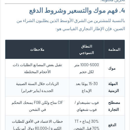
4. فهم موك والتسعير وشروط الدفع
بالنسبة للمشترين من الشرق الأوسط الذين يطلبون الشراء من
الصين، فإن الإطار التجاري القياسي هو:
النطاق
المعلمة
ملاحظات
النموذجي
1000-5000 متر
تقبل بعض المصانع الطلبات ذات
موك
لكل حجم
الأحجام المختلطة
المهلة
15-30 يومًا بعد
الزيادات خلال السنة الصينية
الزمنية
الإيداع
الجديدة (يناير-فبراير)
مصطلح
فوب تشينغداو /
CIF متاح ولكن FOB يمنحك التحكم
التجارة
فوب شنغهاي
في الشحن
30% إيداع TT +
خطاب الاعتماد في الأفق للطلبات
الدفع
70% قبل الشحن
الكبيرة (>80,000 دولار أمريكي)