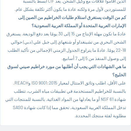
الذين أقاموا علاقات مع وكيل الشحن. يعد CIF أبسط بالنسبة
للمستوردين لأول مرة ولكنه عادة ما يكون أكثر تكلفة بشكل عام.
كم من الوقت يستغرق استلام طلبات الخراطيم من الصين إلى
الإمارات العربية المتحدة أو المملكة العربية السعودية؟
عادةً ما تكون مهلة الإنتاج من 15 إلى 30 يومًا بعد دفع الوديعة. يستغرق
الشحن البحري من تشينغداو أو شنغهاي إلى جبل علي (دبي) حوالي
18-22 يومًا. عادةً ما يتراوح الجدول الزمني الإجمالي من تأكيد الطلب
إلى وصول المنفذ من 5 إلى 7 أسابيع.
ما هي الشهادات التي يجب أن أطلبها من مورد خراطيم صيني لسوق
الخليج؟
على الأقل، اطلب وثائق الامتثال لمعيار ISO 9001:2015 وREACH.
بالنسبة للخراطيم المستخدمة في تطبيقات مياه الشرب، تتطلب
شهادة NSF 61 أو ما يعادلها من المواد الغذائية. بالنسبة للمنتجات التي
تدخل المملكة العربية السعودية، تحقق مما إذا كانت شهادة SASO
مطلوبة لفئة منتجك المحددة.