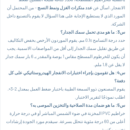
الانفجار. اسأل عن
عدد منكرات الغزل ونمط النسج
- من المحتمل أن
المورد الذي لا يستطيع الإجابة على هذا السؤال لا يقوم بالتصنيع داخل
الشركة.
س3: ما هو مدى تحمل سمك الجدار؟
حدد درجة التسامح ±0.1 مم. يقوم الموردون الأرخص بخفض التكاليف
عن طريق تقليل سمك الجدار إلى أقل من المواصفات الاسمية. يجب
أن يكون للخرطوم المسطح مقاس 1 بوصة والمقدر بـ 6 بار سمك جدار
لا يقل عن 1.8 ملم.
س4: هل تقومون بإجراء اختبارات الانفجار الهيدروستاتيكي على كل
دفعة؟
يقوم المصنعون ذوو السمعة الطيبة باختبار ضغط العمل بمعدل 2-3×.
اطلب نموذجًا لتقرير الاختبار.
س5: ما هو ضمان مدة الصلاحية والتخزين الموصى به؟
خراطيم PVC
المخزنة في ضوء الشمس المباشر أو في درجة حرارة
أعلى من 60 درجة مئوية تتحلل بسرعة. سيقدم مورد الجودة إرشادات
تخزين مكتوبة.