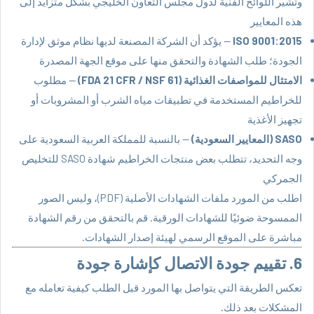
وتشير اللوائح الفنية لدول مجلس التعاون الخليجي بشكل متزايد إلى
هذه المعايير
ISO 9001:2015
— يؤكد أن الشركة المصنعة لديها نظام موثق لإدارة
الجودة؛ طلب الشهادة والتحقق منها على موقع الجهة المصدرة
الامتثال للمواصفات الغذائية (FDA 21 CFR / NSF 61)
— مطلوب
للخراطيم المستخدمة في تطبيقات مياه الشرب أو المشروبات أو
تجهيز الأغذية
SASO (المعايير السعودية)
— بالنسبة للمملكة العربية السعودية على
وجه التحديد، تتطلب بعض منتجات الخراطيم شهادة SASO للتخليص
الجمركي
اطلب من المورد ملفات الشهادات الأصلية (PDF)، وليس الصور
الممسوحة ضوئيًا للشهادات الورقية. قم بالتحقق من رقم الشهادة
مباشرة على الموقع الرسمي لهيئة إصدار الشهادات.
6. تقييم جودة الاتصال كإشارة جودة
تعكس الطريقة التي يتواصل بها المورد قبل الطلب كيفية تعامله مع
المشكلات بعد ذلك.