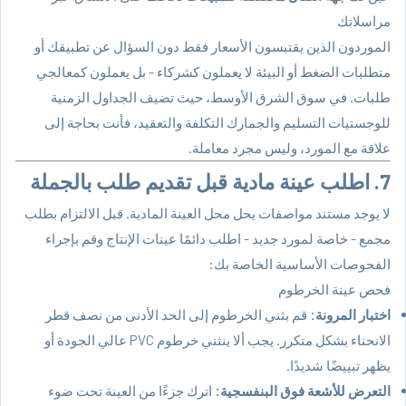
مراسلاتك
الموردون الذين يقتبسون الأسعار فقط دون السؤال عن تطبيقك أو
متطلبات الضغط أو البيئة لا يعملون كشركاء - بل يعملون كمعالجي
طلبات. في سوق الشرق الأوسط، حيث تضيف الجداول الزمنية
للوجستيات التسليم والجمارك التكلفة والتعقيد، فأنت بحاجة إلى
علاقة مع المورد، وليس مجرد معاملة.
7. اطلب عينة مادية قبل تقديم طلب بالجملة
لا يوجد مستند مواصفات يحل محل العينة المادية. قبل الالتزام بطلب
مجمع - خاصة لمورد جديد - اطلب دائمًا عينات الإنتاج وقم بإجراء
الفحوصات الأساسية الخاصة بك:
فحص عينة الخرطوم
اختبار المرونة:
قم بثني الخرطوم إلى الحد الأدنى من نصف قطر
الانحناء بشكل متكرر. يجب ألا ينثني خرطوم PVC عالي الجودة أو
يظهر تبييضًا شديدًا.
التعرض للأشعة فوق البنفسجية:
اترك جزءًا من العينة تحت ضوء