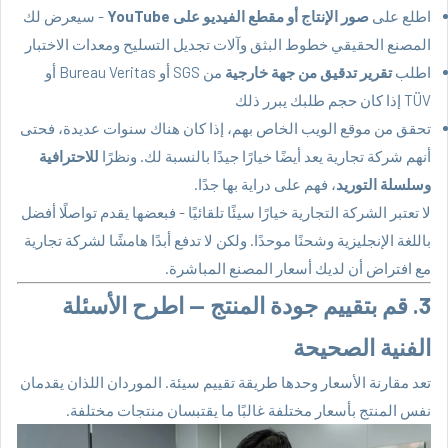
اطلع على
صور الإنتاج أو مقطع الفيديو على YouTube
- سيعرض لك
المصنع الحقيقي خطوط البثق وآلات تجديل التسليح ومعدات الاختبار
اطلب
تقرير تدقيق من جهة خارجية
من SGS أو Bureau Veritas أو
TÜV إذا كان حجم طلبك يبرر ذلك
تحقق من موقع الويب الخاص بهم، إذا كان هناك سنوات عديدة، فحتى
أنهم شركة تجارية يعد أيضًا خيارًا جيدًا بالنسبة لك. ونظرًا
للاحترافية
وسلسلة التوريد
، فهم على دراية بها جدًا.
لا تعتبر الشركة التجارية خيارًا سيئًا تلقائيًا - فبعضها يقدم تواصلًا أفضل
باللغة الإنجليزية وشحنًا موحدًا. ولكن لا تدفع أبدًا هامشًا لشركة تجارية
مع افتراض أن لديك أسعار المصنع المباشرة.
3. قم بتقييم جودة المنتج — اطرح الأسئلة
الفنية الصحيحة
تعد مقارنة الأسعار وحدها طريقة تقييم سيئة. الموردان اللذان يقدمان
نفس المنتج بأسعار مختلفة غالبًا ما يقتبسان منتجات مختلفة.