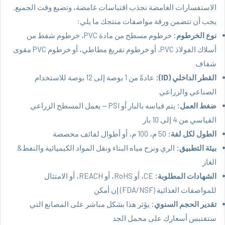
الاستفسارات الغامضة تجذب اقتباسات غامضة، وتضيع وقت الجميع.
يجب أن تتضمن ورقة مواصفات منتجك ما يلي:
نوع الخرطوم:
خرطوم مسطح من مادة PVC،
خرطوم شفط من
أسلاك الفولاذ PVC
، أو خرطوم تفريغ مطاطي، أو خرطوم PVC مقوى
شفاف
القطر الداخلي (ID):
عادةً من 1 بوصة إلى 12 بوصة للاستخدام
الصناعي والزراعي
ضغط العمل:
يتم قياسه بالبار أو PSI — يعمل المسطح الزراعي
القياسي من 4 إلى 10 بار
الطول لكل لفة:
50 م، 100 م، أو أطوال لفائف مخصصة
بيئة التطبيق:
الري ونزح مياه البناء ونقل المواد الكيميائية والنفط&
الغاز
الشهادات المطلوبة:
CE، أو RoHS، أو REACH، أو الامتثال
للمواصفات الغذائية (FDA/NSF) إن أمكن
تقدير الحجم السنوي:
يؤثر هذا بشكل مباشر على المصانع التي
ستقتبس أسعارك على محمل الجد