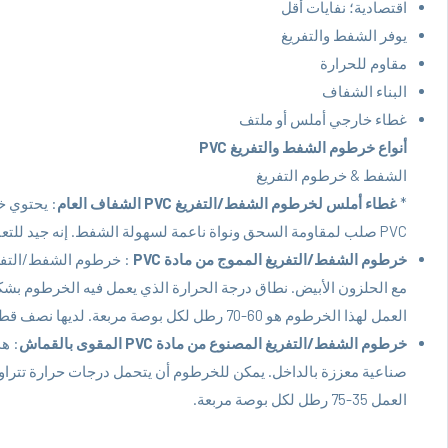
اقتصادية؛ نفايات أقل
يوفر الشفط والتفريغ
مقاوم للحرارة
البناء الشفاف
غطاء خارجي أملس أو ملتف
أنواع خرطوم الشفط والتفريغ PVC
الشفط & خرطوم التفريغ
*
غطاء أملس لخرطوم الشفط/التفريغ PVC الشفاف العام
PVC صلب لمقاومة السحق ونواة ناعمة لسهولة الشفط. إنه جيد للتعامل مع المواد السائبة. دائمًا أخضر وواضح وأبيض.
خرطوم الشفط/التفريغ المموج من مادة PVC
العمل لهذا الخرطوم هو 60-70 رطل لكل بوصة مربعة. لديها نصف قطر انحناء صغير للمنعطفات الضيقة.
خرطوم الشفط/التفريغ المصنوع من مادة PVC المقوى بالقماش
: هذ
العمل 35-75 رطل لكل بوصة مربعة.