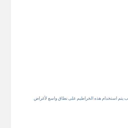
P له فوائد عديدة ولهذا السبب يتم استخدام هذه الخراطيم على نطاق واسع لأغراض