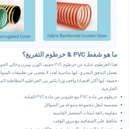
ما هو شفط PVC & خرطوم التفريغ؟
هذا الخرطوم عبارة عن خرطوم PVC خفيف ال
يفضل التدفق البصري. إنها مناسبة لعدد لا يحصى من تطبيقات السوائل
خفيفة. إنها أكثر اقتصادا وأخف وزنا بكثير من الخراطيم المطاطية المم
الخارجية.
خرطوم من مادة PVC مع حلزوني من مادة PVC الصلبة
مصممة لنقل مجموعة متنوعة من السوائل
مقاومة رائعة لبيئات التشغيل القاسية
يحافظ على الشفافية مع مرور الوقت
درجة حرارة التشغيل -10 درجة مئوية – +60 درجة مئوية