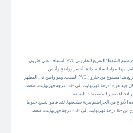
: يحتوي خرطوم الشفط/التفريغ الحلزوني PVC الشفاف على حلزون
: خرطوم الشفط/التفريغ هذا مصنوع من حلزون PVC الصلب. وهو واضح في المظهر
مع الحلزون الأبيض. نطاق درجة الحرارة الذي يعمل فيه الخرطوم بشكل جيد هو -5 درجة فهرنهايت إلى +150 درجة فهرنهايت. ضغط
ه الأنواع من الخراطيم مرنة بطبيعتها. لقد قاموا بنسج خيوط
صناعية معززة بالداخل. يمكن للخرطوم أن يتحمل درجات حرارة تتراوح من -10 درجة فهرنهايت إلى +150 درجة فهرنهايت. ضغط