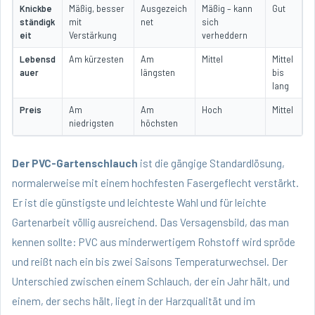
Knickbe
Mäßig, besser
Ausgezeich
Mäßig – kann
Gut
ständigk
mit
net
sich
eit
Verstärkung
verheddern
Lebensd
Am kürzesten
Am
Mittel
Mittel
auer
längsten
bis
lang
Preis
Am
Am
Hoch
Mittel
niedrigsten
höchsten
Der PVC-Gartenschlauch
ist die gängige Standardlösung,
normalerweise mit einem hochfesten Fasergeflecht verstärkt.
Er ist die günstigste und leichteste Wahl und für leichte
Gartenarbeit völlig ausreichend. Das Versagensbild, das man
kennen sollte: PVC aus minderwertigem Rohstoff wird spröde
und reißt nach ein bis zwei Saisons Temperaturwechsel. Der
Unterschied zwischen einem Schlauch, der ein Jahr hält, und
einem, der sechs hält, liegt in der Harzqualität und im