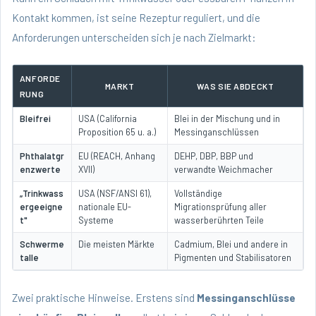
Kontakt kommen, ist seine Rezeptur reguliert, und die
Anforderungen unterscheiden sich je nach Zielmarkt:
ANFORDE
MARKT
WAS SIE ABDECKT
RUNG
Bleifrei
USA (California
Blei in der Mischung und in
Proposition 65 u. a.)
Messinganschlüssen
Phthalatgr
EU (REACH, Anhang
DEHP, DBP, BBP und
enzwerte
XVII)
verwandte Weichmacher
„Trinkwass
USA (NSF/ANSI 61),
Vollständige
ergeeigne
nationale EU-
Migrationsprüfung aller
t"
Systeme
wasserberührten Teile
Schwerme
Die meisten Märkte
Cadmium, Blei und andere in
talle
Pigmenten und Stabilisatoren
Zwei praktische Hinweise. Erstens sind
Messinganschlüsse