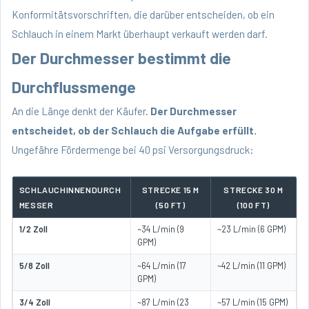
Konformitätsvorschriften, die darüber entscheiden, ob ein
Schlauch in einem Markt überhaupt verkauft werden darf.
Der Durchmesser bestimmt die
Durchflussmenge
An die Länge denkt der Käufer.
Der Durchmesser
entscheidet, ob der Schlauch die Aufgabe erfüllt.
Ungefähre Fördermenge bei 40 psi Versorgungsdruck:
SCHLAUCHINNENDURCH
STRECKE 15 M
STRECKE 30 M
MESSER
(50 FT)
(100 FT)
1/2 Zoll
~34 L/min (9
~23 L/min (6 GPM)
GPM)
5/8 Zoll
~64 L/min (17
~42 L/min (11 GPM)
GPM)
3/4 Zoll
~87 L/min (23
~57 L/min (15 GPM)