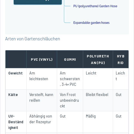
Arten von Gartenschläuchen
POLYURETH
HYB
PVC (VINYL)
GUMMI
AN (PU)
RID
Gewicht
Am
Am
Leicht
Leich
leichtesten
schwersten
t
, 3–4× PVC
Kälte
Versteift, kann
Von Frost
Bleibt flexibel
Gut
reißen
unbeeindru
ckt
UV-
Abhängig von
Gut
Mäßig
Gut
Beständ
der Rezeptur
igkeit