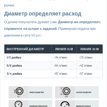
рынке.
Диаметр определяет расход
О длине покупатель думает сам.
Диаметр же определяет,
справится ли шланг с задачей.
Примерная подача при
давлении в сети 40 psi:
ВНУТРЕННИЙ ДИАМЕТР
ЛИНИЯ 15 М
ЛИНИЯ 30 М
1/2 дюйма
~34 л/мин
~23 л/мин
5/8 дюйма
~64 л/мин
~42 л/мин
3/4 дюйма
~87 л/мин
~57 л/мин