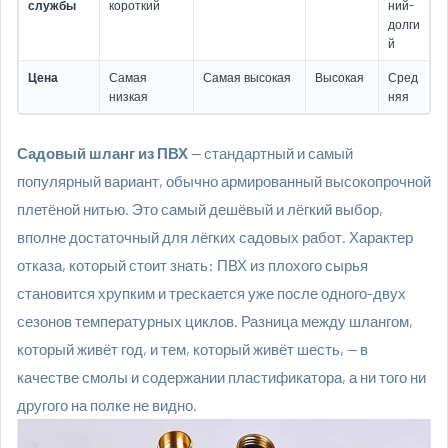
службы
короткий
ний-
долги
й
Цена
Самая
Самая высокая
Высокая
Сред
низкая
няя
Садовый шланг из ПВХ
— стандартный и самый
популярный вариант, обычно армированный высокопрочной
плетёной нитью. Это самый дешёвый и лёгкий выбор,
вполне достаточный для лёгких садовых работ. Характер
отказа, который стоит знать: ПВХ из плохого сырья
становится хрупким и трескается уже после одного-двух
сезонов температурных циклов. Разница между шлангом,
который живёт год, и тем, который живёт шесть, — в
качестве смолы и содержании пластификатора, а ни того ни
другого на полке не видно.