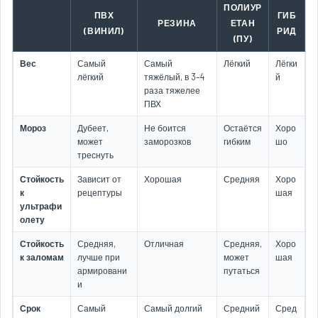
ПОЛИУР
ПВХ
ГИБ
РЕЗИНА
ЕТАН
(ВИНИЛ)
РИД
(ПУ)
Вес
Самый
Самый
Лёгкий
Лёгки
лёгкий
тяжёлый, в 3–4
й
раза тяжелее
ПВХ
Мороз
Дубеет,
Не боится
Остаётся
Хоро
может
заморозков
гибким
шо
треснуть
Стойкость
Зависит от
Хорошая
Средняя
Хоро
к
рецептуры
шая
ультрафи
олету
Стойкость
Средняя,
Отличная
Средняя,
Хоро
к заломам
лучше при
может
шая
армировани
путаться
и
Срок
Самый
Самый долгий
Средний
Сред