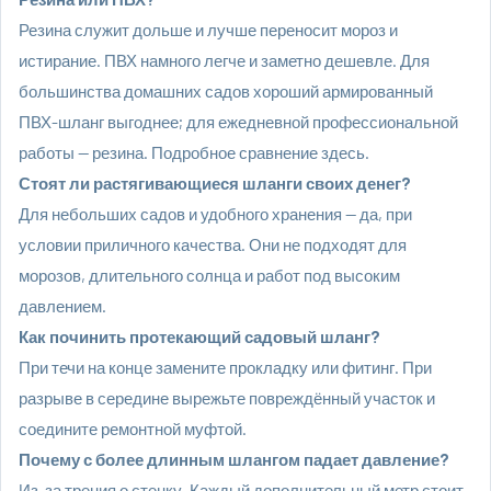
Резина служит дольше и лучше переносит мороз и
истирание. ПВХ намного легче и заметно дешевле. Для
большинства домашних садов хороший армированный
ПВХ-шланг выгоднее; для ежедневной профессиональной
работы — резина.
Подробное сравнение здесь
.
Стоят ли растягивающиеся шланги своих денег?
Для небольших садов и удобного хранения — да, при
условии приличного качества. Они не подходят для
морозов, длительного солнца и работ под высоким
давлением.
Как починить протекающий садовый шланг?
При течи на конце замените прокладку или фитинг. При
разрыве в середине вырежьте повреждённый участок и
соедините ремонтной муфтой.
Почему с более длинным шлангом падает давление?
Из-за трения о стенку. Каждый дополнительный метр стоит