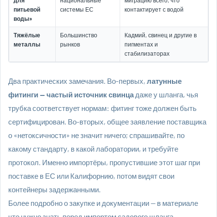
для
национальные
миграцию всего, что
питьевой
системы ЕС
контактирует с водой
воды»
Тяжёлые
Большинство
Кадмий, свинец и другие в
металлы
рынков
пигментах и
стабилизаторах
Два практических замечания. Во-первых,
латунные
фитинги — частый источник свинца
даже у шланга, чья
трубка соответствует нормам: фитинг тоже должен быть
сертифицирован. Во-вторых, общее заявление поставщика
о «нетоксичности» не значит ничего; спрашивайте, по
какому стандарту, в какой лаборатории, и требуйте
протокол. Именно импортёры, пропустившие этот шаг при
поставке в ЕС или Калифорнию, потом видят свои
контейнеры задержанными.
Более подробно о закупке и документации — в материале
что нужно знать перед импортом садового шланга
.