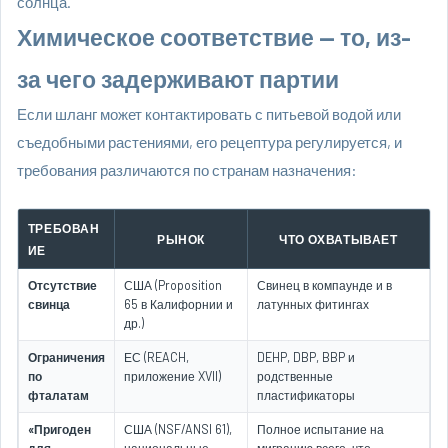
солнца.
Химическое соответствие — то, из-
за чего задерживают партии
Если шланг может контактировать с питьевой водой или
съедобными растениями, его рецептура регулируется, и
требования различаются по странам назначения:
ТРЕБОВАН
РЫНОК
ЧТО ОХВАТЫВАЕТ
ИЕ
Отсутствие
США (Proposition
Свинец в компаунде и в
свинца
65 в Калифорнии и
латунных фитингах
др.)
Ограничения
ЕС (REACH,
DEHP, DBP, BBP и
по
приложение XVII)
родственные
фталатам
пластификаторы
«Пригоден
США (NSF/ANSI 61),
Полное испытание на