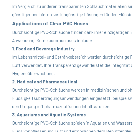
Im Vergleich zu anderen transparenten Schlauchmaterialien s
günstiger und bieten kostengünstige Lösungen für den Flüssig
Applications of Clear PVC Hoses
Durchsichtige PVC-Schläuche finden dank ihrer einzigartigen 
Anwendung. Some common uses include:
1. Food and Beverage Industry
Im Lebensmittel- und Getränkebereich werden durchsichtige 
Luft verwendet. Ihre Transparenz gewährleistet die Integrität 
Hygieneüberwachung.
2. Medical and Pharmaceutical
Durchsichtige PVC-Schläuche werden in medizinischen und p
Flüssigkeitsübertragungsanwendungen eingesetzt, beispielswe
den Umgang mit pharmazeutischen Inhaltsstoffen.
3. Aquariums and Aquatic Systems
Durchsichtige PVC-Schläuche spielen in Aquarien und Wasser
Fluss von Wasser und Luft und ermöglichen dem Benutzer gle