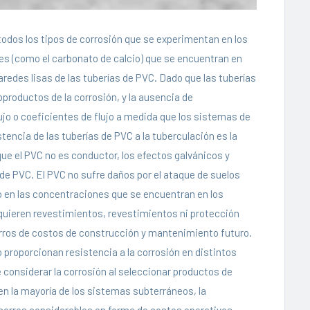
todos los tipos de corrosión que se experimentan en los
es (como el carbonato de calcio) que se encuentran en
redes lisas de las tuberías de PVC. Dado que las tuberías
productos de la corrosión, y la ausencia de
lujo o coeficientes de flujo a medida que los sistemas de
stencia de las tuberías de PVC a la tuberculación es la
e el PVC no es conductor, los efectos galvánicos y
de PVC. El PVC no sufre daños por el ataque de suelos
co en las concentraciones que se encuentran en los
equieren revestimientos, revestimientos ni protección
orros de costos de construcción y mantenimiento futuro.
 proporcionan resistencia a la corrosión en distintos
e considerar la corrosión al seleccionar productos de
en la mayoría de los sistemas subterráneos, la
 ahorros considerables en forma de costos operativos