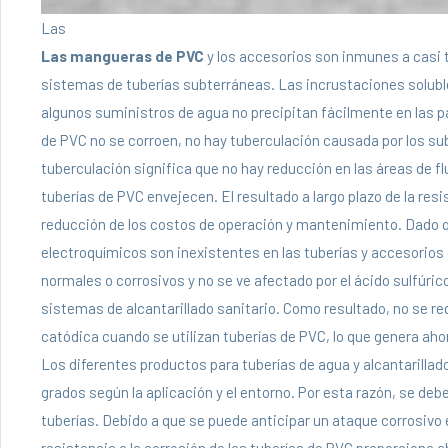
Las
Las mangueras de PVC
y los accesorios son inmunes a casi 
sistemas de tuberías subterráneas. Las incrustaciones solubl
algunos suministros de agua no precipitan fácilmente en las pa
de PVC no se corroen, no hay tuberculación causada por los sub
tuberculación significa que no hay reducción en las áreas de f
tuberías de PVC envejecen. El resultado a largo plazo de la resi
reducción de los costos de operación y mantenimiento. Dado qu
electroquímicos son inexistentes en las tuberías y accesorios 
normales o corrosivos y no se ve afectado por el ácido sulfúri
sistemas de alcantarillado sanitario. Como resultado, no se r
catódica cuando se utilizan tuberías de PVC, lo que genera ah
Los diferentes productos para tuberías de agua y alcantarillado
grados según la aplicación y el entorno. Por esta razón, se deb
tuberías. Debido a que se puede anticipar un ataque corrosivo 
resistencia a la corrosión de las tuberías de PVC proporciona