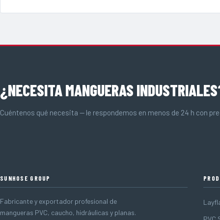
¿NECESITA MANGUERAS INDUSTRIALES
Cuéntenos qué necesita — le respondemos en menos de 24 h con prec
SUNHOSE GROUP
PROD
Fabricante y exportador profesional de
Layfl
mangueras PVC, caucho, hidráulicas y planas.
PVC S