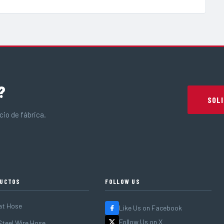
?
SOLI
io de fábrica.
UCTOS
FOLLOW US
at Hose
Like Us on Facebook
Follow Us on X
teel Wire Hose