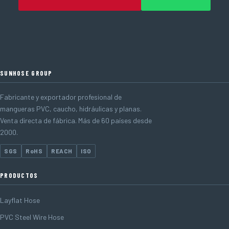
SUNHOSE GROUP
Fabricante y exportador profesional de
mangueras PVC, caucho, hidráulicas y planas.
Venta directa de fábrica. Más de 60 países desde
2000.
SGS
RoHS
REACH
ISO
PRODUCTOS
Layflat Hose
PVC Steel Wire Hose