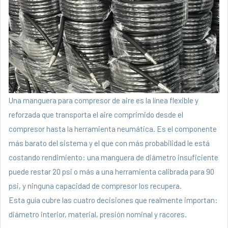
Una manguera para compresor de aire es la línea flexible y
reforzada que transporta el aire comprimido desde el
compresor hasta la herramienta neumática. Es el componente
más barato del sistema y el que con más probabilidad le está
costando rendimiento: una manguera de diámetro insuficiente
puede restar 20 psi o más a una herramienta calibrada para 90
psi, y ninguna capacidad de compresor los recupera.
Esta guía cubre las cuatro decisiones que realmente importan:
diámetro interior, material, presión nominal y racores.