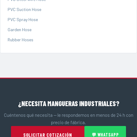
PVC Suction Hose
PVC Spray Hose
Garden Hose
Rubber Hoses
¿NECESITA MANGUERAS INDUSTRIALES?
Cuéntenos qué necesita — le respondemos en menos de 24 h con
precio de fábrica.
SOLICITAR COTIZACIÓN
💬 WHATSAPP