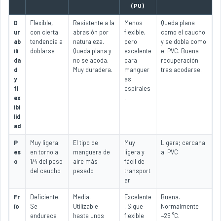
(PU)
D
Flexible,
Resistente a la
Menos
Queda plana
ur
con cierta
abrasión por
flexible,
como el caucho
ab
tendencia a
naturaleza.
pero
y se dobla como
ili
doblarse
Queda plana y
excelente
el PVC. Buena
da
no se acoda.
para
recuperación
d
Muy duradera.
manguer
tras acodarse.
y
as
fl
espirales
ex
.
ibi
lid
ad
P
Muy ligera:
El tipo de
Muy
Ligera; cercana
es
en torno a
manguera de
ligera y
al PVC
o
1/4 del peso
aire más
fácil de
del caucho
pesado
transport
ar
Fr
Deficiente.
Media.
Excelente
Buena.
ío
Se
Utilizable
. Sigue
Normalmente
endurece
hasta unos
flexible
−25 °C.