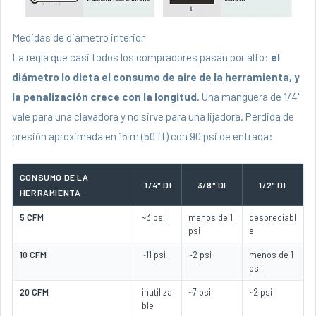
Medidas de diámetro interior
La regla que casi todos los compradores pasan por alto:
el
diámetro lo dicta el consumo de aire de la herramienta, y
la penalización crece con la longitud.
Una manguera de 1/4"
vale para una clavadora y no sirve para una lijadora. Pérdida de
presión aproximada en 15 m (50 ft) con 90 psi de entrada:
CONSUMO DE LA
1/4" DI
3/8" DI
1/2" DI
HERRAMIENTA
5 CFM
~3 psi
menos de 1
despreciabl
psi
e
10 CFM
~11 psi
~2 psi
menos de 1
psi
20 CFM
inutiliza
~7 psi
~2 psi
ble