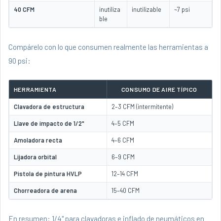
40 CFM
inutiliza
inutilizable
~7 psi
ble
Compárelo con lo que consumen realmente las herramientas a
90 psi:
HERRAMIENTA
CONSUMO DE AIRE TÍPICO
Clavadora de estructura
2–3 CFM (intermitente)
Llave de impacto de 1/2"
4–5 CFM
Amoladora recta
4–6 CFM
Lijadora orbital
6–9 CFM
Pistola de pintura HVLP
12–14 CFM
Chorreadora de arena
15–40 CFM
En resumen: 1/4" para clavadoras e inflado de neumáticos en