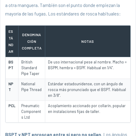
a otra manguera. También son el punto donde empiezan la
mayoría de las fugas. Los estándares de rosca habituales:
ES
DENOMINA
TÁ
CIÓN
NOTAS
ND
COMPLETA
AR
BS
British
De uso internacional pese al nombre. Macho =
PT
Standard
BSPM, hembra = BSPF. Habitual en 1/4".
Pipe Taper
NP
National
Estándar estadounidense, con un ángulo de
T
Pipe Thread
rosca más pronunciado que el BSPT. Habitual
en 3/8".
PCL
Pneumatic
Acoplamiento accionado por collarín, popular
Component
en instalaciones fijas de taller.
s Ltd
BSPT y NPT enroscan entre sí pero no sellan.
Los ángulos