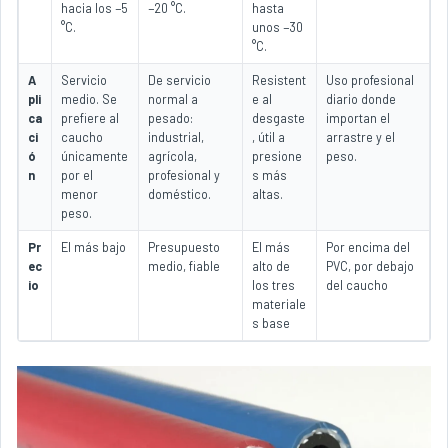
hacia los −5
−20 °C.
hasta
°C.
unos −30
°C.
A
Servicio
De servicio
Resistent
Uso profesional
pli
medio. Se
normal a
e al
diario donde
ca
prefiere al
pesado:
desgaste
importan el
ci
caucho
industrial,
, útil a
arrastre y el
ó
únicamente
agrícola,
presione
peso.
n
por el
profesional y
s más
menor
doméstico.
altas.
peso.
Pr
El más bajo
Presupuesto
El más
Por encima del
ec
medio, fiable
alto de
PVC, por debajo
io
los tres
del caucho
materiale
s base