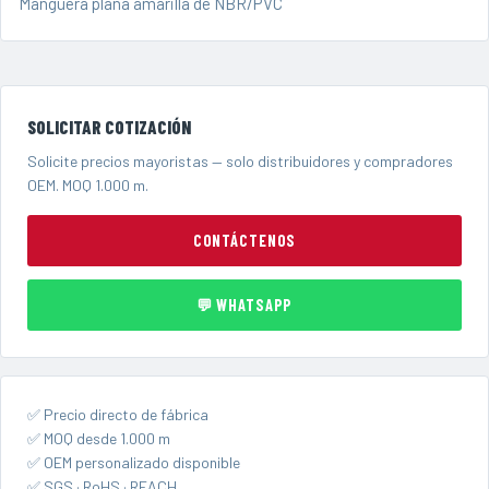
Manguera plana amarilla de NBR/PVC
SOLICITAR COTIZACIÓN
Solicite precios mayoristas — solo distribuidores y compradores
OEM. MOQ 1.000 m.
CONTÁCTENOS
💬 WHATSAPP
✅ Precio directo de fábrica
✅ MOQ desde 1.000 m
✅ OEM personalizado disponible
✅ SGS · RoHS · REACH