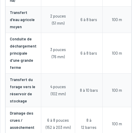
ha)
Transfert
2 pouces
d'eau agricole
6 à 8 bars
100 m
(51 mm)
moyen
Conduite de
déchargement
3 pouces
principale
6 à 8 bars
100 m
(76 mm)
d'une grande
ferme
Transfert du
forage vers le
4 pouces
8 à 10 bars
100 m
réservoir de
(102 mm)
stockage
Drainage des
crues /
6 à 8 pouces
8 à
100 m
assèchement
(152 à 203 mm)
12 barres