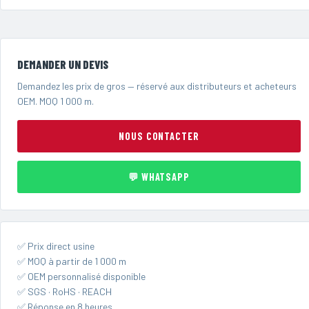
DEMANDER UN DEVIS
Demandez les prix de gros — réservé aux distributeurs et acheteurs
OEM. MOQ 1 000 m.
NOUS CONTACTER
💬 WHATSAPP
✅ Prix direct usine
✅ MOQ à partir de 1 000 m
✅ OEM personnalisé disponible
✅ SGS · RoHS · REACH
✅ Réponse en 8 heures