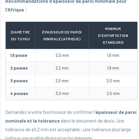
Recommandations d'épaisseur de paroi minimale pour
l'Afrique :
MINIMUM
DIAMÈTRE
ÉPAISSEUR DE PAROI
D'EXPORTATION
DU TUYAU
MINIMALE (AFRIQUE)
STANDARD
1,5 pouce
2,0 mm
1,6 mm
2 pouces
2,2 mm
1,8 mm
3 pouces
2,5 mm
2,0 mm
4 pouces
3,0 mm
2,5 mm
Demandez à votre fournisseur de confirmer l'
épaisseur de paroi
nominale et la tolérance
dans le document de devis. Une
tolérance de ±0,2 mm est acceptable ; une tolérance plus large
indique une qualité d'extrusion incohérente.