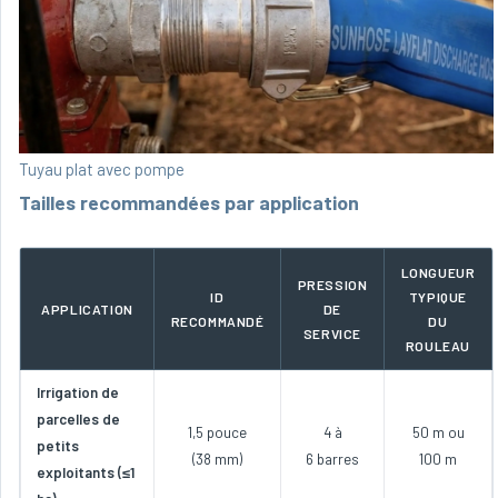
Tuyau plat avec pompe
Tailles recommandées par application
LONGUEUR
PRESSION
ID
TYPIQUE
APPLICATION
DE
RECOMMANDÉ
DU
SERVICE
ROULEAU
Irrigation de
parcelles de
1,5 pouce
4 à
50 m ou
petits
(38 mm)
6 barres
100 m
exploitants (≤1