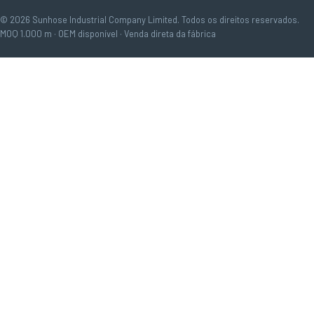
© 2026 Sunhose Industrial Company Limited. Todos os direitos reservados.
MOQ 1.000 m · OEM disponível · Venda direta da fábrica