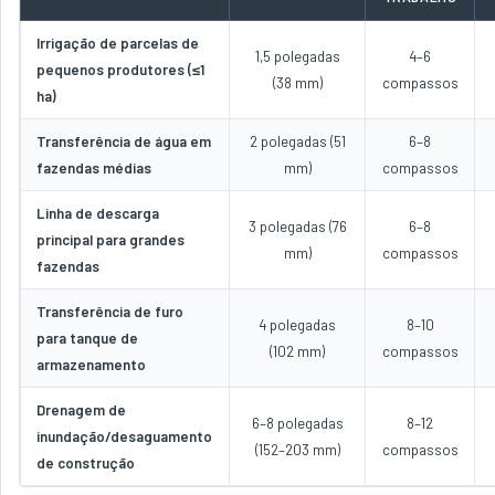
Irrigação de parcelas de
1,5 polegadas
4–6
pequenos produtores (≤1
(38 mm)
compassos
ha)
Transferência de água em
2 polegadas (51
6–8
fazendas médias
mm)
compassos
Linha de descarga
3 polegadas (76
6–8
principal para grandes
mm)
compassos
fazendas
Transferência de furo
4 polegadas
8–10
para tanque de
(102 mm)
compassos
armazenamento
Drenagem de
6–8 polegadas
8–12
inundação/desaguamento
(152–203 mm)
compassos
de construção