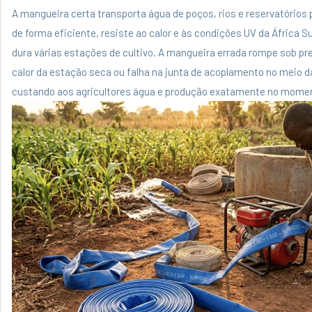
A mangueira certa transporta água de poços, rios e reservatórios
de forma eficiente, resiste ao calor e às condições UV da África S
dura várias estações de cultivo. A mangueira errada rompe sob pr
calor da estação seca ou falha na junta de acoplamento no meio da
custando aos agricultores água e produção exatamente no momen