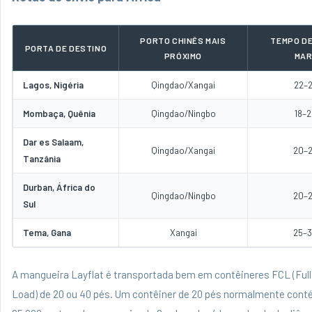
PORTO CHINÊS MAIS
TEMPO D
PORTA DE DESTINO
PRÓXIMO
MAR
Lagos, Nigéria
Qingdao/Xangai
22–2
Mombaça, Quênia
Qingdao/Ningbo
18–2
Dar es Salaam,
Qingdao/Xangai
20–2
Tanzânia
Durban, África do
Qingdao/Ningbo
20–2
Sul
Tema, Gana
Xangai
25–3
A mangueira Layflat é transportada bem em contêineres FCL (Full
Load) de 20 ou 40 pés. Um contêiner de 20 pés normalmente cont