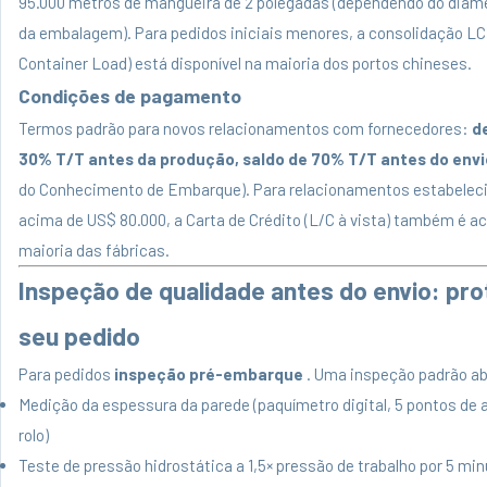
95.000 metros de mangueira de 2 polegadas (dependendo do diâme
da embalagem). Para pedidos iniciais menores, a consolidação LC
Container Load) está disponível na maioria dos portos chineses.
Condições de pagamento
Termos padrão para novos relacionamentos com fornecedores:
d
30% T/T antes da produção, saldo de 70% T/T antes do envi
do Conhecimento de Embarque). Para relacionamentos estabelec
acima de US$ 80.000, a Carta de Crédito (L/C à vista) também é ac
maioria das fábricas.
Inspeção de qualidade antes do envio: pr
seu pedido
Para pedidos
inspeção pré-embarque
. Uma inspeção padrão a
Medição da espessura da parede (paquímetro digital, 5 pontos de 
rolo)
Teste de pressão hidrostática a 1,5× pressão de trabalho por 5 mi