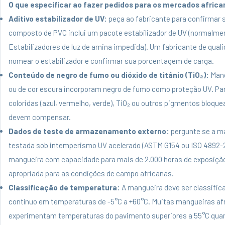
O que especificar ao fazer pedidos para os mercados africa
Aditivo estabilizador de UV:
peça ao fabricante para confirmar 
composto de PVC inclui um pacote estabilizador de UV (normalm
Estabilizadores de luz de amina impedida). Um fabricante de qual
nomear o estabilizador e confirmar sua porcentagem de carga.
Conteúdo de negro de fumo ou dióxido de titânio (TiO₂):
Mang
ou de cor escura incorporam negro de fumo como proteção UV. P
coloridas (azul, vermelho, verde), TiO₂ ou outros pigmentos bloqu
devem compensar.
Dados de teste de armazenamento externo:
pergunte se a ma
testada sob intemperismo UV acelerado (ASTM G154 ou ISO 4892-
mangueira com capacidade para mais de 2.000 horas de exposição
apropriada para as condições de campo africanas.
Classificação de temperatura:
A mangueira deve ser classific
contínuo em temperaturas de -5°C a +60°C. Muitas mangueiras af
experimentam temperaturas do pavimento superiores a 55°C qua