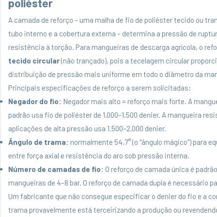
poliéster
A camada de reforço – uma malha de fio de poliéster tecido ou tra
tubo interno e a cobertura externa – determina a pressão de ruptur
resistência à torção. Para mangueiras de descarga agrícola, o ref
tecido circular
(não trançado), pois a tecelagem circular propor
distribuição de pressão mais uniforme em todo o diâmetro da ma
Principais especificações de reforço a serem solicitadas:
Negador do fio:
Negador mais alto = reforço mais forte. A mangue
padrão usa fio de poliéster de 1.000–1.500 denier. A mangueira res
aplicações de alta pressão usa 1.500–2.000 denier.
Ângulo de trama:
normalmente 54,7° (o "ângulo mágico") para equi
entre força axial e resistência do aro sob pressão interna.
Número de camadas de fio:
O reforço de camada única é padrão
mangueiras de 4–8 bar. O reforço de camada dupla é necessário par
Um fabricante que não consegue especificar o denier do fio e a 
trama provavelmente está terceirizando a produção ou revendendo