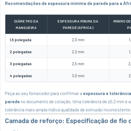
Recomendações de espessura mínima de parede para a Áfr
DIÂMETRO DA
ESPESSURA MÍNIMA DA
MÍNIMO D
MANGUEIRA
PAREDE (ÁFRICA)
P
1,5 polegada
2,0 mm
1
2 polegadas
2,2 mm
1
3 polegadas
2,5 mm
2
4 polegadas
3,0 mm
2
Peça ao seu fornecedor para confirmar a
espessura e tolerânci
parede
no documento de cotação. Uma tolerância de ±0,2 mm é ac
tolerância mais ampla indica qualidade de extrusão inconsistente
Camada de reforço: Especificação de fio 