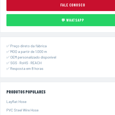
FALE CONOSCO
💬 WHATSAPP
✅ Preço direto da fábrica
✅ MOQ a partir de 1.000 m
✅ OEM personalizado disponível
✅ SGS · RoHS · REACH
✅ Resposta em 8 horas
PRODUTOS POPULARES
Layflat Hose
PVC Steel Wire Hose