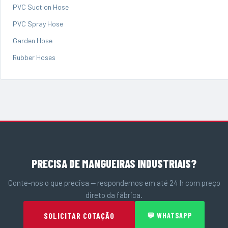
PVC Suction Hose
PVC Spray Hose
Garden Hose
Rubber Hoses
PRECISA DE MANGUEIRAS INDUSTRIAIS?
Conte-nos o que precisa — respondemos em até 24 h com preço
direto da fábrica.
SOLICITAR COTAÇÃO
💬 WHATSAPP