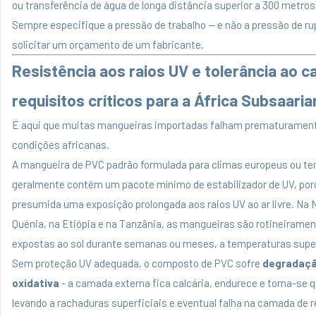
ou transferência de água de longa distância superior a 300 metros
Sempre especifique a pressão de trabalho — e não a pressão de ru
solicitar um orçamento de um fabricante.
Resistência aos raios UV e tolerância ao ca
requisitos críticos para a África Subsaaria
É aqui que muitas mangueiras importadas falham prematuramen
condições africanas.
A mangueira de PVC padrão formulada para climas europeus ou t
geralmente contém um pacote mínimo de estabilizador de UV, por
presumida uma exposição prolongada aos raios UV ao ar livre. Na N
Quénia, na Etiópia e na Tanzânia, as mangueiras são rotineirame
expostas ao sol durante semanas ou meses, a temperaturas super
Sem proteção UV adequada, o composto de PVC sofre
degradaçã
oxidativa
- a camada externa fica calcária, endurece e torna-se 
levando a rachaduras superficiais e eventual falha na camada de r