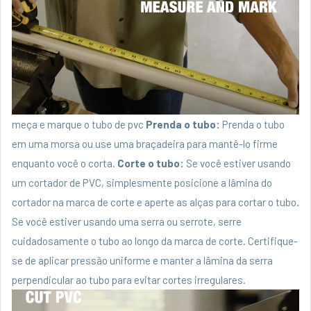
meça e marque o tubo de pvc
Prenda o tubo:
Prenda o tubo
em uma morsa ou use uma braçadeira para mantê-lo firme
enquanto você o corta.
Corte o tubo:
Se você estiver usando
um cortador de PVC, simplesmente posicione a lâmina do
cortador na marca de corte e aperte as alças para cortar o tubo.
Se você estiver usando uma serra ou serrote, serre
cuidadosamente o tubo ao longo da marca de corte. Certifique-
se de aplicar pressão uniforme e manter a lâmina da serra
perpendicular ao tubo para evitar cortes irregulares.