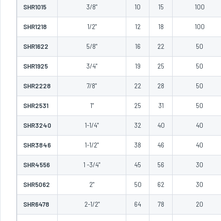
SHR1015
3/8"
10
15
100
SHR1218
1/2"
12
18
100
SHR1622
5/8"
16
22
50
SHR1925
3/4"
19
25
50
SHR2228
7/8"
22
28
50
SHR2531
1"
25
31
50
SHR3240
1-1/4"
32
40
40
SHR3846
1-1/2"
38
46
40
SHR4556
1 -3/4"
45
56
30
SHR5062
2"
50
62
30
SHR6478
2-1/2"
64
78
20