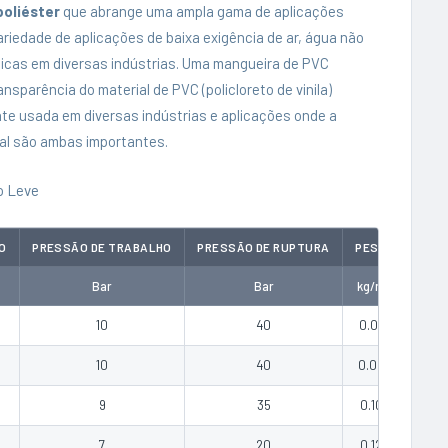
oliéster
que abrange uma ampla gama de aplicações
variedade de aplicações de baixa exigência de ar, água não
íticas em diversas indústrias. Uma mangueira de PVC
sparência do material de PVC (policloreto de vinila)
te usada em diversas indústrias e aplicações onde a
ral são ambas importantes.
o Leve
O
PRESSÃO DE TRABALHO
PRESSÃO DE RUPTURA
PESO
COTA
Bar
Bar
kg/m
10
40
0.07
COTA
10
40
0.08
COTA
9
35
0.10
COTA
7
20
0.12
COTA