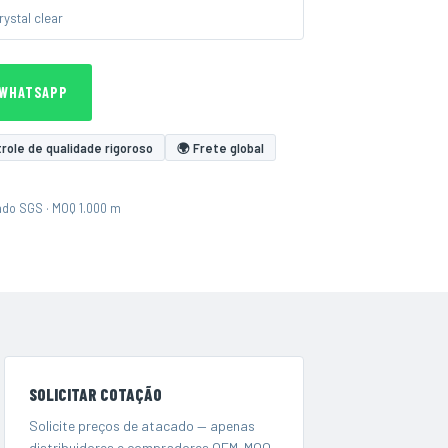
rystal clear
 WHATSAPP
role de qualidade rigoroso
🌍 Frete global
ado SGS · MOQ 1.000 m
SOLICITAR COTAÇÃO
Solicite preços de atacado — apenas
distribuidores e compradores OEM. MOQ