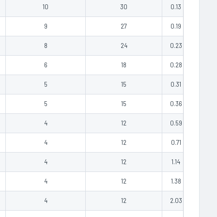
10
30
0.13
COTAR
9
27
0.19
COTAR
8
24
0.23
COTAR
6
18
0.28
COTAR
5
15
0.31
COTAR
5
15
0.36
COTAR
4
12
0.59
COTAR
4
12
0.71
COTAR
4
12
1.14
COTAR
4
12
1.38
COTAR
4
12
2.03
COTAR