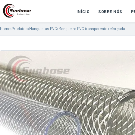
INÍCIO
SOBRE NÓS
P
Home
›
Produtos
›
Mangueiras PVC
›
Mangueira PVC transparente reforçada