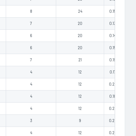
8
24
0.15
COTA
7
20
0.13
COTA
6
20
0.14
COTA
6
20
0.15
COTA
7
21
0.19
COTA
4
12
0.17
COTA
4
12
0.22
COTA
4
12
0.18
COTA
4
12
0.25
COTA
3
9
0.22
COTA
4
12
0.28
COTA