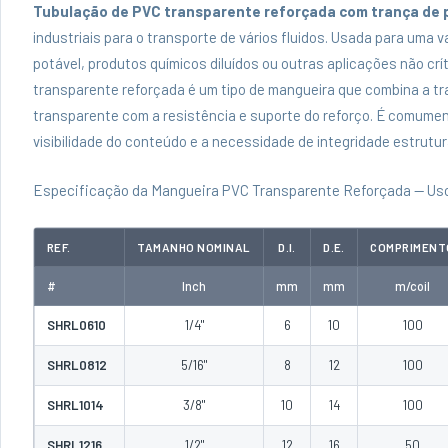
Tubulação de PVC transparente reforçada com trança de p
industriais para o transporte de vários fluidos. Usada para uma 
potável, produtos químicos diluídos ou outras aplicações não cr
transparente reforçada é um tipo de mangueira que combina a tran
transparente com a resistência e suporte do reforço. É comumen
visibilidade do conteúdo e a necessidade de integridade estrutu
Especificação da Mangueira PVC Transparente Reforçada — Us
REF.
TAMANHO NOMINAL
D.I.
D.E.
COMPRIMENT
#
Inch
mm
mm
m/coil
SHRL0610
1/4"
6
10
100
SHRL0812
5/16"
8
12
100
SHRL1014
3/8"
10
14
100
SHRL1216
1/2"
12
16
50