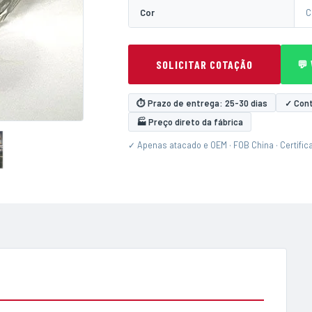
Cor
C
SOLICITAR COTAÇÃO
💬
⏱ Prazo de entrega: 25-30 dias
✓ Cont
🏭 Preço direto da fábrica
✓ Apenas atacado e OEM · FOB China · Certific