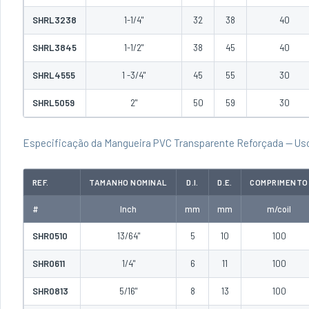
SHRL3238
1-1/4"
32
38
40
SHRL3845
1-1/2"
38
45
40
SHRL4555
1 -3/4"
45
55
30
SHRL5059
2"
50
59
30
Especificação da Mangueira PVC Transparente Reforçada — Us
REF.
TAMANHO NOMINAL
D.I.
D.E.
COMPRIMENTO
#
Inch
mm
mm
m/coil
SHR0510
13/64"
5
10
100
SHR0611
1/4"
6
11
100
SHR0813
5/16"
8
13
100