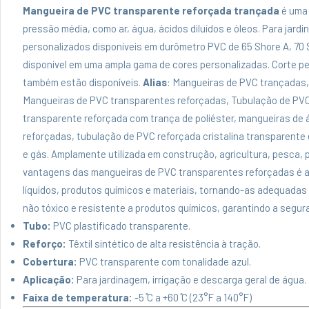
Mangueira de PVC transparente reforçada trançada
é uma 
pressão média, como ar, água, ácidos diluídos e óleos. Para jard
personalizados disponíveis em durômetro PVC de 65 Shore A, 70
disponível em uma ampla gama de cores personalizadas. Corte p
também estão disponíveis.
Alias
: Mangueiras de PVC trançadas,
Mangueiras de PVC transparentes reforçadas, Tubulação de PVC
transparente reforçada com trança de poliéster, mangueiras de
reforçadas, tubulação de PVC reforçada cristalina transparente 
e gás. Amplamente utilizada em construção, agricultura, pesca, 
vantagens das mangueiras de PVC transparentes reforçadas é a 
líquidos, produtos químicos e materiais, tornando-as adequadas 
não tóxico e resistente a produtos químicos, garantindo a segur
Tubo:
PVC plastificado transparente.
Reforço:
Têxtil sintético de alta resistência à tração.
Cobertura:
PVC transparente com tonalidade azul.
Aplicação:
Para jardinagem, irrigação e descarga geral de água.
Faixa de temperatura:
-5 ̊C a +60 ̊C (23°F a 140°F)