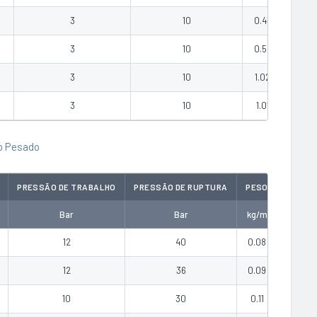
3
10
0.43
COTA
3
10
0.59
COTA
3
10
1.02
COTA
3
10
1.01
COTA
o Pesado
PRESSÃO DE TRABALHO
PRESSÃO DE RUPTURA
PESO
COTAR
Bar
Bar
kg/m
12
40
0.08
COTAR
12
36
0.09
COTAR
10
30
0.11
COTAR