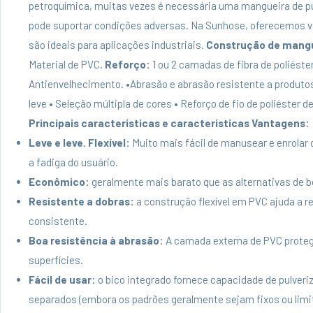
petroquímica, muitas vezes é necessária uma mangueira de pu
pode suportar condições adversas. Na Sunhose, oferecemos vá
são ideais para aplicações industriais.
Construção de mangue
Material de PVC.
Reforço:
1 ou 2 camadas de fibra de poliéster
Antienvelhecimento. •Abrasão e abrasão resistente a produtos
leve • Seleção múltipla de cores • Reforço de fio de poliéster d
Principais características e características Vantagens:
Leve e leve. Flexível:
Muito mais fácil de manusear e enrolar
a fadiga do usuário.
Econômico:
geralmente mais barato que as alternativas de b
Resistente a dobras:
a construção flexível em PVC ajuda a re
consistente.
Boa resistência à abrasão:
A camada externa de PVC proteg
superfícies.
Fácil de usar:
o bico integrado fornece capacidade de pulver
separados (embora os padrões geralmente sejam fixos ou limit