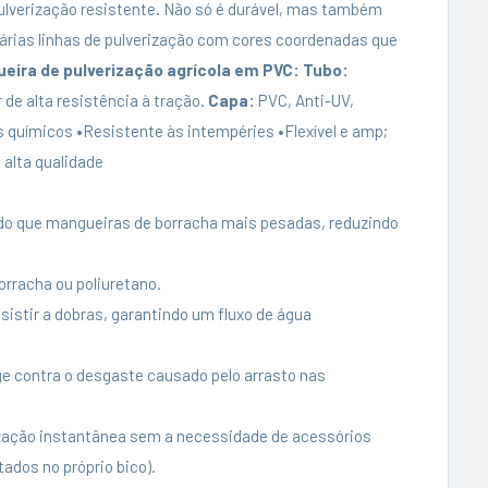
lverização resistente. Não só é durável, mas também
rias linhas de pulverização com cores coordenadas que
ira de pulverização agrícola em PVC:
Tubo:
 de alta resistência à tração.
Capa:
PVC, Anti-UV,
 químicos •Resistente às intempéries •Flexível e amp;
e alta qualidade
 do que mangueiras de borracha mais pesadas, reduzindo
orracha ou poliuretano.
sistir a dobras, garantindo um fluxo de água
e contra o desgaste causado pelo arrasto nas
ização instantânea sem a necessidade de acessórios
ados no próprio bico).