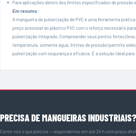
Para aplicações dentro dos limites especificados de pressão 
Em resumo:
A mangueira de pulverização de PVC é uma ferramenta prática 
preço acessível do plástico PVC com o reforço necessário para
pulverização integrado. Compreender seus pontos fortes (leve, 
temperatura, somente água, limites de pressão) permite sele
pulverização com segurança e eficácia. É a solução ideal para
PRECISA DE MANGUEIRAS INDUSTRIAIS
Conte-nos o que precisa — respondemos em até 24 h com preço diret