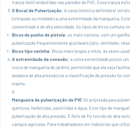
trança têxtil embutidas nas paredes de PVC. Essa trança evit
O Bocal de Pulverização:
A característica definidora! Um bi
(crimpado ou moldado) a uma extremidade da mangueira. Este b
concentrado e de alta velocidade. Os tipos de bicos comuns i
Bicos de punho de pistola:
os mais comuns, com um gatilho pa
pulverização frequentemente ajustáveis (jato, ventilador, névo
Bicos tipo varinha:
Bicos mais longos e retos, às vezes usad
A extremidade da conexão:
a outra extremidade possui um
rosca de mangueira de jardim), permitindo que ela seja facilm
lavadora de alta pressão (se a classificação de pressão for c
macho.
A
Mangueira de pulverização de PVC
foi projetada para pulve
químicos, herbicidas, pesticidas e água. Este tipo de mangue
pulverização de alta pressão. É feito de fio torcido de alta resi
campos agrícolas. Para trabalhadores em indústrias que utili