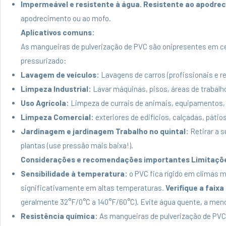
Impermeável e resistente à água. Resistente ao apodre
apodrecimento ou ao mofo.
Aplicativos comuns:
As mangueiras de pulverização de PVC são onipresentes em ce
pressurizado:
Lavagem de veículos:
Lavagens de carros (profissionais e r
Limpeza Industrial:
Lavar máquinas, pisos, áreas de trabalho
Uso Agrícola:
Limpeza de currais de animais, equipamentos, e
Limpeza Comercial:
exteriores de edifícios, calçadas, pátios
Jardinagem e jardinagem Trabalho no quintal:
Retirar a s
plantas (use pressão mais baixa!).
Considerações e recomendações importantes Limitaçõ
Sensibilidade à temperatura:
o PVC fica rígido em climas m
significativamente em altas temperaturas.
Verifique a faix
geralmente 32°F/0°C a 140°F/60°C). Evite água quente, a me
Resistência química:
As mangueiras de pulverização de PVC