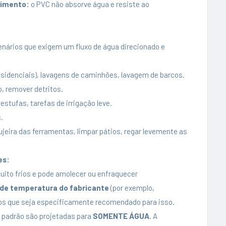
cimento:
o PVC não absorve água e resiste ao
nários que exigem um fluxo de água direcionado e
esidenciais), lavagens de caminhões, lavagem de barcos.
, remover detritos.
stufas, tarefas de irrigação leve.
.
ujeira das ferramentas, limpar pátios, regar levemente as
es:
uito frios e pode amolecer ou enfraquecer
a de temperatura do fabricante
(por exemplo,
nos que seja especificamente recomendado para isso.
 padrão são projetadas para
SOMENTE ÁGUA
. A