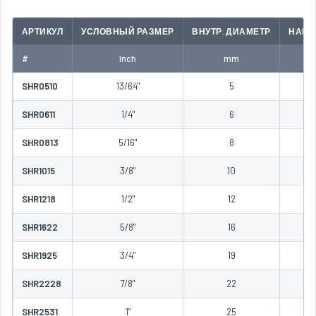
АРТИКУЛ
УСЛОВНЫЙ РАЗМЕР
ВНУТР. ДИАМЕТР
НАРУ
#
Inch
mm
SHR0510
13/64"
5
SHR0611
1/4"
6
SHR0813
5/16"
8
SHR1015
3/8"
10
SHR1218
1/2"
12
SHR1622
5/8"
16
SHR1925
3/4"
19
SHR2228
7/8"
22
SHR2531
1"
25