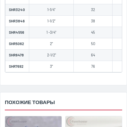
SHR3240
1-1/4"
32
SHR3846
1-1/2"
38
SHR4556
1 -3/4"
45
SHR5062
2"
50
SHR6478
2-1/2"
64
SHR7692
3"
76
ПОХОЖИЕ ТОВАРЫ