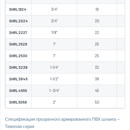
SHRL1924
3/4"
19
SHRL2024
3/4"
20
SHRL2227
7/8"
22
SHRL2529
1"
25
SHRL2530
1"
25
SHRL3238
1-1/4"
32
SHRL3845
1-1/2"
38
SHRL4555
1 -3/4"
45
SHRL5059
2"
50
Спецификация прозрачного армированного ПВХ шланга —
Тяжелая серия