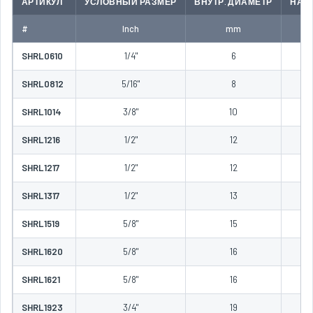
АРТИКУЛ
УСЛОВНЫЙ РАЗМЕР
ВНУТР. ДИАМЕТР
НАР
#
Inch
mm
SHRL0610
1/4"
6
SHRL0812
5/16"
8
SHRL1014
3/8"
10
SHRL1216
1/2"
12
SHRL1217
1/2"
12
SHRL1317
1/2"
13
SHRL1519
5/8"
15
SHRL1620
5/8"
16
SHRL1621
5/8"
16
SHRL1923
3/4"
19