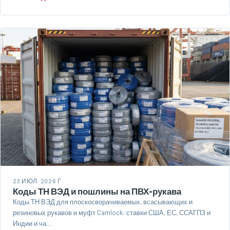
23 ИЮЛ. 2026 Г.
Коды ТН ВЭД и пошлины на ПВХ-рукава
Коды ТН ВЭД для плоскосворачиваемых, всасывающих и
резиновых рукавов и муфт Camlock: ставки США, ЕС, ССАГПЗ и
Индии и ча…