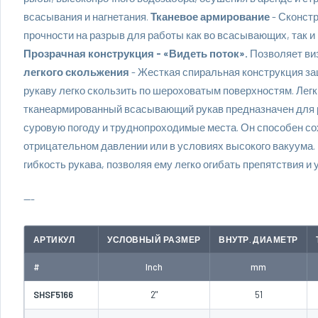
всасывания и нагнетания.
Тканевое армирование
- Сконст
прочности на разрыв для работы как во всасывающих, так 
Прозрачная конструкция - «Видеть поток».
Позволяет ви
легкого скольжения
- Жесткая спиральная конструкция за
рукаву легко скользить по шероховатым поверхностям. Лег
тканеармированный всасывающий рукав предназначен для р
суровую погоду и труднопроходимые места. Он способен со
отрицательном давлении или в условиях высокого вакуума
гибкость рукава, позволяя ему легко огибать препятствия и 
---
АРТИКУЛ
УСЛОВНЫЙ РАЗМЕР
ВНУТР. ДИАМЕТР
#
Inch
mm
SHSF5166
2"
51