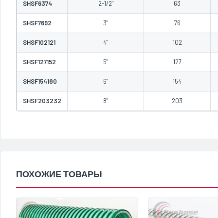
SHSF6374
2-1/2"
63
SHSF7692
3"
76
SHSF102121
4"
102
SHSF127152
5"
127
SHSF154180
6"
154
SHSF203232
8"
203
ПОХОЖИЕ ТОВАРЫ