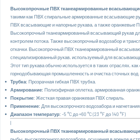
Высокопрочные ПВХ тканеармированные всасывающие
такими как
ПВХ спиральные армированные всасывающие р
ПВХ всасывающие и напорные рукава, а также оранжевые П
Высокопрочный тканеармированный всасывающий рукав для
контролем потока. Также высокопрочный водозабор и транс
откачки. Высокопрочный ПВХ тканеармированный всасывающ
специализированный рукав, используемый для всасывающи
Этот тип рукава обычно используется в таких отраслях, как
горнодобывающая промышленность и очистка сточных вод.
Трубка:
Прозрачная гибкая ПВХ трубка.
Армирование:
Полиэфирная оплетка, армированная оранж
Покрытие:
Жесткая правая оранжевая ПВХ спираль.
Применение:
Для высокопрочного водозабора и нагнетания
Диапазон температур:
-5 °C до +60 °C (23 °F до 140 °F)
|
Высокопрочный ПВХ тканеармированный всасывающий
рыбы, высокопрочного водозабора, осушения в аренде и стр