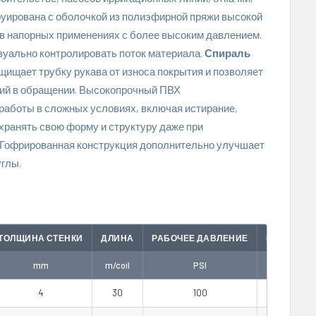
руирована с оболочкой из полиэфирной пряжи высокой
и в напорных применениях с более высоким давлением.
зуально контролировать поток материала.
Спираль
щищает трубку рукава от износа покрытия и позволяет
кий в обращении. Высокопрочный ПВХ
аботы в сложных условиях, включая истирание,
хранять свою форму и структуру даже при
. Гофрированная конструкция дополнительно улучшает
углы.
ТОЛЩИНА СТЕНКИ
ДЛИНА
РАБОЧЕЕ ДАВЛЕНИЕ
РАДИУС И
mm
m/coil
PSI
mm
4
30
100
250