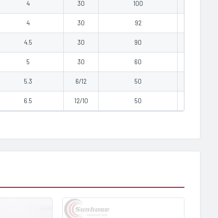
4
30
100
300
4
30
92
300
4.5
30
90
400
5
30
60
600
5.3
6/12
50
750
6.5
12/10
50
950