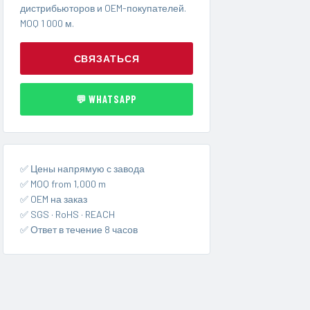
дистрибьюторов и OEM-покупателей.
MOQ 1 000 м.
СВЯЗАТЬСЯ
💬 WHATSAPP
✅ Цены напрямую с завода
✅ MOQ from 1,000 m
✅ OEM на заказ
✅ SGS · RoHS · REACH
✅ Ответ в течение 8 часов