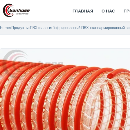
ГЛАВНАЯ
О НАС
ПР
Home
›
Продукты
›
ПВХ шланги
›
Гофрированный ПВХ тканеармированный в