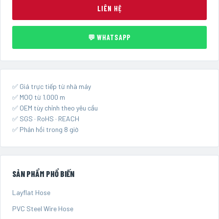
LIÊN HỆ
💬 WHATSAPP
✅ Giá trực tiếp từ nhà máy
✅ MOQ từ 1.000 m
✅ OEM tùy chỉnh theo yêu cầu
✅ SGS · RoHS · REACH
✅ Phản hồi trong 8 giờ
SẢN PHẨM PHỔ BIẾN
Layflat Hose
PVC Steel Wire Hose