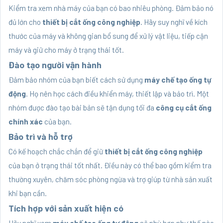
Kiểm tra xem nhà máy của bạn có bao nhiêu phòng. Đảm bảo nó
đủ lớn cho
thiết bị cắt ống công nghiệp
. Hãy suy nghĩ về kích
thước của máy và không gian bổ sung để xử lý vật liệu, tiếp cận
máy và giữ cho máy ở trạng thái tốt.
Đào tạo người vận hành
Đảm bảo nhóm của bạn biết cách sử dụng
máy chế tạo ống tự
động
. Họ nên học cách điều khiển máy, thiết lập và bảo trì. Một
nhóm được đào tạo bài bản sẽ tận dụng tối đa
công cụ cắt ống
chính xác
của bạn.
Bảo trì và hỗ trợ
Có kế hoạch chắc chắn để giữ
thiết bị cắt ống công nghiệp
của bạn ở trạng thái tốt nhất. Điều này có thể bao gồm kiểm tra
thường xuyên, chăm sóc phòng ngừa và trợ giúp từ nhà sản xuất
khi bạn cần.
Tích hợp với sản xuất hiện có
Hãy nghĩ xem
máy chế tạo ống tự động
sẽ phù hợp như thế nào