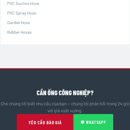
PVC Suction Hose
PVC Spray Hose
Garden Hose
Rubber Hoses
CẦN ỐNG CÔNG NGHIỆP?
Cho chúng tôi biết nhu cầu của bạn — chúng tôi phản hồi trong 24 giờ
với giá xuất xưởng.
YÊU CẦU BÁO GIÁ
💬 WHATSAPP