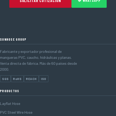
SOLICITAR COTIZACIÓN
💬 WHATSAPP
SUNHOSE GROUP
Fabricante y exportador profesional de
mangueras PVC, caucho, hidráulicas y planas.
Venta directa de fábrica. Más de 60 países desde
2000.
SGS
RoHS
REACH
ISO
PRODUCTOS
Layflat Hose
PVC Steel Wire Hose