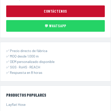
CONTÁCTENOS
💬 WHATSAPP
✅ Precio directo de fábrica
✅ MOQ desde 1.000 m
✅ OEM personalizado disponible
✅ SGS · RoHS · REACH
✅ Respuesta en 8 horas
PRODUCTOS POPULARES
Layflat Hose