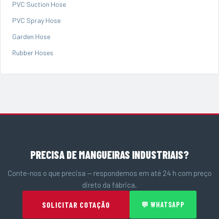
PVC Suction Hose
PVC Spray Hose
Garden Hose
Rubber Hoses
PRECISA DE MANGUEIRAS INDUSTRIAIS?
Conte-nos o que precisa — respondemos em até 24 h com preço
direto da fábrica.
SOLICITAR COTAÇÃO
💬 WHATSAPP