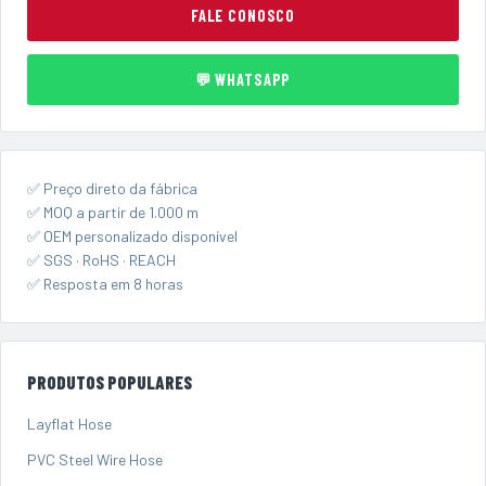
FALE CONOSCO
💬 WHATSAPP
✅ Preço direto da fábrica
✅ MOQ a partir de 1.000 m
✅ OEM personalizado disponível
✅ SGS · RoHS · REACH
✅ Resposta em 8 horas
PRODUTOS POPULARES
Layflat Hose
PVC Steel Wire Hose