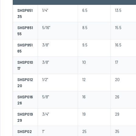
SHSP651
1/4"
6.5
13.5
35
SHSP851
5/16"
8.5
15.5
55
SHSP951
3/8"
9.5
16.5
65
SHSP010
3/8"
10
17
17
SHSP012
1/2"
12
20
20
SHSP016
5/8"
16
26
26
SHSP019
3/4"
19
29
29
SHSP02
1"
25
35