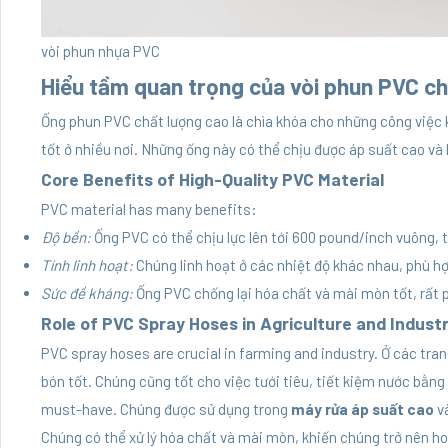
vòi phun nhựa PVC
Hiểu tầm quan trọng của vòi phun PVC ch
Ống phun PVC chất lượng cao là chìa khóa cho những công việc k
tốt ở nhiều nơi. Những ống này có thể chịu được áp suất cao và 
Core Benefits of High-Quality PVC Material
PVC material has many benefits:
Độ bền:
Ống PVC có thể chịu lực lên tới 600 pound/inch vuông, t
Tính linh hoạt:
Chúng linh hoạt ở các nhiệt độ khác nhau, phù hợ
Sức đề kháng:
Ống PVC chống lại hóa chất và mài mòn tốt, rất p
Role of PVC Spray Hoses in Agriculture and Indust
PVC spray hoses
are crucial in farming and industry. Ở các tra
bón tốt. Chúng cũng tốt cho việc tưới tiêu, tiết kiệm nước bằng
must-have. Chúng được sử dụng trong
máy rửa áp suất cao
và
Chúng có thể xử lý hóa chất và mài mòn, khiến chúng trở nên ho