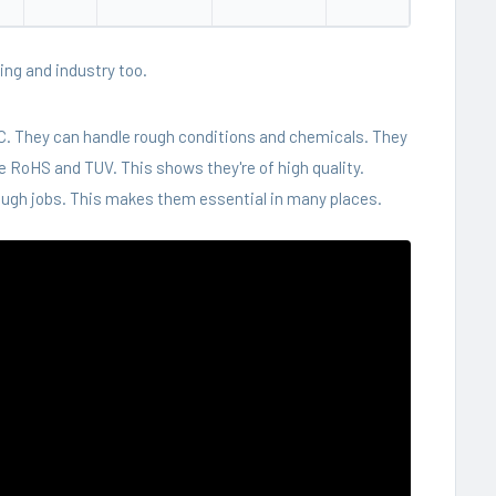
ing and industry too.
VC. They can handle rough conditions and chemicals. They
ke RoHS and TUV. This shows they're of high quality.
 tough jobs. This makes them essential in many places.