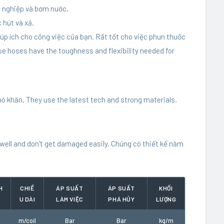
g nghiệp và bơm nước.
 hút và xả.
úp ích cho công việc của bạn. Rất tốt cho việc phun thuốc
 hoses have the toughness and flexibility needed for
ó khăn. They use the latest tech and strong materials.
 well and don't get damaged easily. Chúng có thiết kế năm
H
CHIỀ
ÁP SUẤT
ÁP SUẤT
KHỐI
U DÀI
LÀM VIỆC
PHÁ HỦY
LƯỢNG
m/coil
Bar
Bar
kg/m