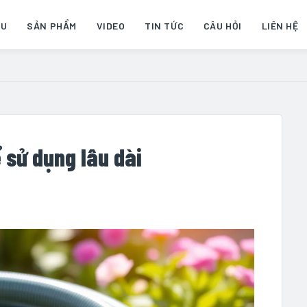
ỆU
SẢN PHẨM
VIDEO
TIN TỨC
CÂU HỎI
LIÊN HỆ
 sử dụng lâu dài