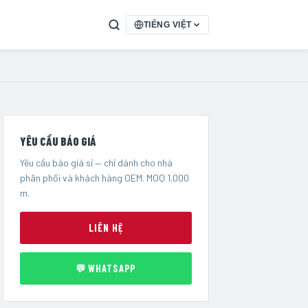
TIẾNG VIỆT
YÊU CẦU BÁO GIÁ
Yêu cầu báo giá sỉ — chỉ dành cho nhà
phân phối và khách hàng OEM. MOQ 1.000
m.
LIÊN HỆ
💬 WHATSAPP