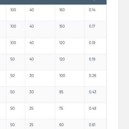
100
40
160
0.14
100
40
150
0.17
100
40
120
0.19
50
40
120
0.19
50
30
100
0.26
50
30
85
0.43
50
25
75
0.49
50
25
60
0.61