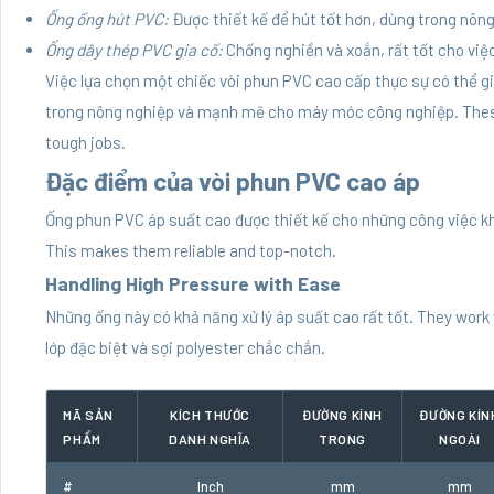
Ống ống hút PVC:
Được thiết kế để hút tốt hơn, dùng trong nôn
Ống dây thép PVC gia cố:
Chống nghiền và xoắn, rất tốt cho việc
Việc lựa chọn một chiếc vòi phun PVC cao cấp thực sự có thể gi
trong nông nghiệp và mạnh mẽ cho máy móc công nghiệp. These
tough jobs.
Đặc điểm của vòi phun PVC cao áp
Ống phun PVC áp suất cao được thiết kế cho những công việc kh
This makes them reliable and top-notch.
Handling High Pressure with Ease
Những ống này có khả năng xử lý áp suất cao rất tốt. They work
lớp đặc biệt và sợi polyester chắc chắn.
MÃ SẢN
KÍCH THƯỚC
ĐƯỜNG KÍNH
ĐƯỜNG KÍN
PHẨM
DANH NGHĨA
TRONG
NGOÀI
#
Inch
mm
mm