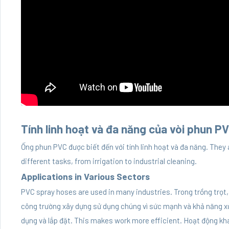
Tính linh hoạt và đa năng của vòi phun P
Ống phun PVC được biết đến với tính linh hoạt và đa năng. They
different tasks, from irrigation to industrial cleaning.
Applications in Various Sectors
PVC spray hoses are used in many industries. Trong trồng trọt
công trường xây dựng sử dụng chúng vì sức mạnh và khả năng xử 
dụng và lắp đặt. This makes work more efficient. Hoạt động kha