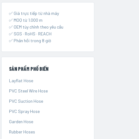
✅ Giá trực tiếp từ nhà máy
✅ MOQ từ 1.000 m
✅ OEM tùy chỉnh theo yêu cầu
✅ SGS · RoHS · REACH
✅ Phản hồi trong 8 giờ
SẢN PHẨM PHỔ BIẾN
Layflat Hose
PVC Steel Wire Hose
PVC Suction Hose
PVC Spray Hose
Garden Hose
Rubber Hoses