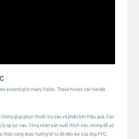
VC
 are essential in many fields. These hoses can handle
, chúng giúp phun thuốc trừ sâu và phân bón hiệu quả. Các
lý áp lực cao. Công nhân sản xuất thích việc chúng dễ sử
i thác cũng được hưởng lợi từ độ dẻo dai của ống PVC,