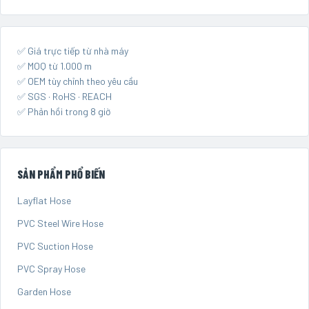
✅ Giá trực tiếp từ nhà máy
✅ MOQ từ 1.000 m
✅ OEM tùy chỉnh theo yêu cầu
✅ SGS · RoHS · REACH
✅ Phản hồi trong 8 giờ
SẢN PHẨM PHỔ BIẾN
Layflat Hose
PVC Steel Wire Hose
PVC Suction Hose
PVC Spray Hose
Garden Hose