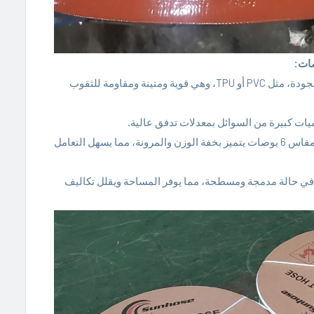
مادة متينة: خرطوم مسطح مقاس 6 بوصات مصنوع من مواد عالية الجودة، مثل PVC أو TPU، وهي قوية ومتينة ومقاومة للثقوب
خفيف الوزن ومرن: على الرغم من حجمه، إلا أن الخرطوم المسطح مقاس 6 بوصات يتميز بخفة الوزن والمرونة، مما يسهل التعامل
 في حالة مدمجة ومسطحة، مما يوفر المساحة ويقلل تكاليف