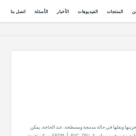
ن
المنتجات
الفيديوهات
الأخبار
الأسئلة
اتصل بنا
تخزينها ونقلها في حالة مدمجة ومسطحة. عند الحاجة، يمكن
فردها واستخدامها لنقل السوائل، مثل الماء أو السوائل الأخرى. الخرطوم مصنوع من مواد مثل PVC، TPU، أو EPDM ويمكن تقويته