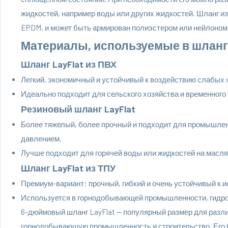
жидкостей, например воды или других жидкостей. Шланг из
EPDM, и может быть армирован полиэстером или нейлоном
Материалы, используемые в шланге
Шланг LayFlat из ПВХ
Легкий, экономичный и устойчивый к воздействию слабых 
Идеально подходит для сельского хозяйства и временного
Резиновый шланг LayFlat
Более тяжелый, более прочный и подходит для промышлен
давлением.
Лучше подходит для горячей воды или жидкостей на масля
Шланг LayFlat из ТПУ
Премиум-вариант: прочный, гибкий и очень устойчивый к 
Используется в горнодобывающей промышленности, гидро
6-дюймовый шланг LayFlat — популярный размер для разл
горнодобывающую промышленность и строительство. Его 