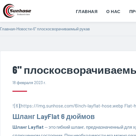
ГЛАВНАЯ
О НАС
ПР
Главная
›
Новости
›
6" плоскосворачиваемый рукав
6" плоскосворачиваем
18 февраля 2023 г.
![6](https://img.sunhose.com/6inch-layflat-hose.webp Flat-
Шланг LayFlat 6 дюймов
Шланг Layflat
— это гибкий шланг, предназначенный для х
сплющенном состоянии. При необходимости его можно раз