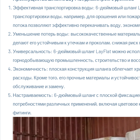
Эффективная транспортировка воды: 6-дюймовый шланг L
транспортировки воды, например, для орошения или пожар
потока позволяют эффективно перекачивать воду, экономя
Уменьшение потерь воды: высококачественные материалы
делают его устойчивым к утечкам и проколам, снижая риск
Универсальность: 6-дюймовый шланг LayFlat можно испол
горнодобывающую промышленность, строительство и вос
Экономичность: плоская конструкция шланга облегчает хр
расходы. Кроме того, его прочные материалы и устойчивост
обслуживание и замену.
Настраиваемость: 6-дюймовый шланг с плоской фиксацией
потребностями различных применений, включая цветовое 
фитинги.