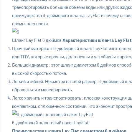
транспортировать большие объемы воды или других жидкос
преимущества 6-дюймового шланга LayFlat и почему он яв
промышленности.
Шланг Lay Flat 6 дюймов
Характеристики шланга Lay Fla
Прочный материал: 6-дюймовый шланг LayFlat изготовлен 
или ТПУ, которые прочны, долговечны и устойчивы к прок
Большой диаметр: этот шланг диаметром 6 дюймов способ
высокой скоростью потока.
Легкий и гибкий. Несмотря на свой размер, 6-дюймовый шлан
обращаться и маневрировать.
Легко хранить и транспортировать: плоская конструкция шл
компактном, сплющенном состоянии, что экономит простра
6-дюймовый шланговый пакет LayFlat
Преимущества шланга Lay Flat диаметром 6 дюймов