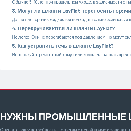
Обычно 5–10 лет при правильном уходе, в зависимости от 
3. Могут ли шланги LayFlat переносить горяч
Да, но для горячих жидкостей подходят только резиновые 
4. Перекручиваются ли шланги LayFlat?
Не легко. Они не перегибаются под давлением, но могут ск
5. Как устранить течь в шланге LayFlat?
Используйте ремонтный хомут или комплект заплат, предн
НУЖНЫ ПРОМЫШЛЕННЫЕ 
Опишите вашу потребность — ответим с ценой прямо с завода в т