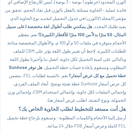
الوزن المحدود (خرطوم 1 بوصة - 3 بوصة)، ليس للارتفاع الإضافي أي
فائدة عملية - الحاوية ممتلئة بالفعل بالوزن قبل نفاد الحجم. تحقق من
مؤشر (المجلد)/(الوزن) في جدول التحميل لتحديد نوع الحاوية الذي
يفيد طلبك المحدد.
هل يمكنني طلب أطوال لفة مخصصة (على سبيل
المثال، 50 مترًا بدلاً من 100 مترًا للأقطار الكبيرة)؟
نعم. معظم
الأحجام متوفرة في ملفات 50 م أو 100 م، والأطوال المخصصة متاحة
للطلبات الكبيرة. لاحظ أن تغيير طول اللفة يؤثر على CBM للملف
وبالتالي على كمية التحميل لكل حاوية. اتصل بنا وأخبرنا بطول اللفة
المطلوب وسنقوم بإعادة حساب خطة التحميل.
هل توفر Sunhose
خطة تحميل مع كل عرض أسعار؟
نعم. بالنسبة لطلبات FCL، يتضمن
كل عرض أسعار Sunhose خطة تعبئة توضح: أبعاد الملف الفردي،
وإجمالي الملفات لكل حاوية، وإجمالي استخدام CBM، وإجمالي وزن
الحمولة، ونوع التعبئة.
اطلب عرض أسعار هنا.
هل أنت مستعد للتخطيط لطلب الحاوية الخاص بك؟
أرسل إلينا الأحجام والكميات المطلوبة - وسنقوم بإرجاع خطة تحميل
FCL كاملة وعرض أسعار FOB خلال 24 ساعة.