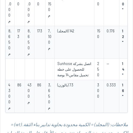
.0
0
.0
0
15
0
0
0
0
0
"
م
0
0
م
م
1
0.176
15
142 (المجلد)
7,
173
8,
17
8,
6
3
6
10
0
2
5
5
0
"
م
0
0
م
م
1
—
2
اتصل بشركة Sunhose
4
5
للحصول على خطة
"
0
تحميل مقاس 14 بوصة
1
0.333
3
73 (بالوزن)
3,
86
43
86
4
3
0
6
0
6
0
0
5
0
"
0
م
0
م
م
ملاحظات: (المجلد) = الكمية محدودة بحاوية تدابير بناء الثقة. (wt) =
الكمية محدودة بوزن الحمولة. تعتمد جميع الأرقام على السعة العملية