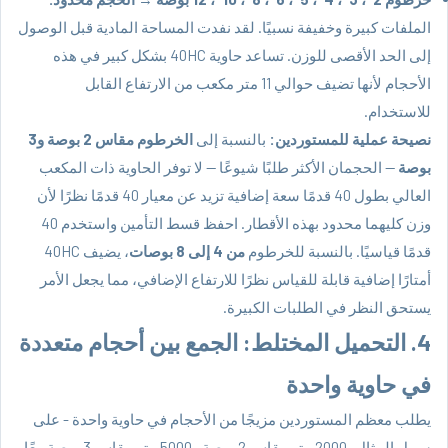
الملفات كبيرة وخفيفة نسبيًا. لقد نفدت المساحة المادية قبل الوصول
إلى الحد الأقصى للوزن. تساعد حاوية 40HC بشكل كبير في هذه
الأحجام لأنها تضيف حوالي 11 متر مكعب من الارتفاع القابل
للاستخدام.
نصيحة عملية للمستوردين:
بالنسبة إلى
الخرطوم مقاس 2 بوصة و3
بوصة
— الحجمان الأكثر طلبًا شيوعًا — لا توفر الحاوية ذات المكعب
العالي بطول 40 قدمًا سعة إضافية تزيد عن معيار 40 قدمًا نظرًا لأن
وزن كليهما محدود بهذه الأقطار. احفظ قسط التأمين واستخدم 40
قدمًا قياسيًا. بالنسبة للخرطوم
من 4 إلى 8 بوصات
، يضيف 40HC
أمتارًا إضافية قابلة للقياس نظرًا للارتفاع الإضافي، مما يجعل الأمر
يستحق النظر في الطلبات الكبيرة.
4. التحميل المختلط: الجمع بين أحجام متعددة
في حاوية واحدة
يطلب معظم المستوردين مزيجًا من الأحجام في حاوية واحدة - على
سبيل المثال، 2000 متر مقاس 2 بوصة و5000 متر مقاس 3 بوصة معًا.