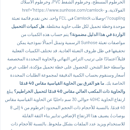
الخرطوم المسطح، و
خرطوم الشفط PVC
، و
خرطوم الأسلاك
الفولاذية
، و
href="https://www.sunhose.com/camlock-
coupling/">وصلات Camlock
في FCL واحد. نحن نقدم قائمة تعبئة
موحدة وخطة تحميل لكل طلب حاوية مختلطة.
هل كميات التحميل
الواردة في هذا الدليل مضمونة؟
يتم حساب هذه الكميات من
مواصفات تعبئة Sunhose الرسمية وتمثل أحمالًا نموذجية يمكن
تحقيقها في ظل ظروف التعبئة العادية. قد تختلف الكميات الفعلية
قليلاً اعتمادًا على ترتيب التراص النهائي والحاوية المحددة المخصصة
بواسطة خط الشحن. للحصول على خطة تحميل مؤكدة، اطلب عرض
أسعار وسنقوم بحساب الكمية الدقيقة لمجموعة الطلبات المحددة
الخاصة بك.
ما هو الفرق بين الحاوية القياسية مقاس 40 قدمًا
والحاوية ذات المكعب العالي مقاس 40 قدمًا لتحميل الخراطيم؟
يبلغ
ارتفاع الحاوية 40HC حوالي 30 سم داخليًا عن الحاوية القياسية مقاس
40 قدمًا. بالنسبة للأحجام ذات الحجم المحدود (خرطوم من 4 إلى 8
بوصات)، يضيف هذا الارتفاع الإضافي تدابير بناء الثقة القابلة
للاستخدام ويزيد عدد الملفات بشكل ملحوظ. بالنسبة للأحجام ذات