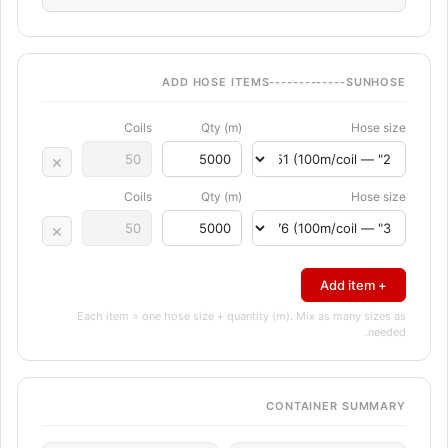
ADD HOSE ITEMS-------------SUNHOSE
Coils
Qty (m)
Hose size
×
Coils
Qty (m)
Hose size
×
+ Add item
Each item = one hose size + quantity (m). Mix as many sizes as
needed.
CONTAINER SUMMARY