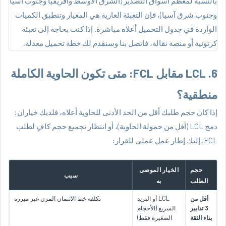
بالنسبة لمعظم أسواق التصدير (الشرق الأوسط وأفريقيا وجنوب آسيا
وجنوب شرق آسيا)، فإن التعبئة العارية هي المعيار وتنطبق الكميات
الواردة في جدول التحميل أعلاه مباشرة. إذا كنت بحاجة إلى تعبئة
كرتونية أو منصة نقالة، فاتصل بنا وسنقدم لك خطة تحميل معدلة.
6. LCL مقابل FCL: متى تكون الحاوية الكاملة
منطقية؟
إذا كان حجم طلبك أقل من الحد الأدنى للحاوية أعلاه، فلديك خياران:
دمج LCL (أقل من حمولة الحاوية)، أو انتظار تجميع حجم كافٍ لطلب
FCL. إليك إطار عمل عملي للقرار:
حجم
الخيار الموصى
سبب
الطلب
به
أقل من
LCL أو البريد
تكلفة خط الائتمان المرن غير مبررة
3 تدابير
السريع (الأحجام
بناء الثقة
الصغيرة فقط)