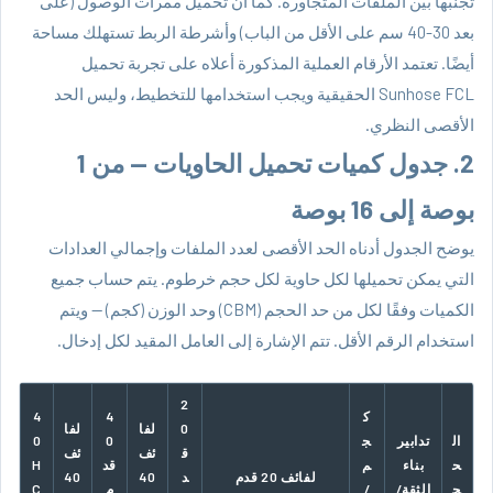
تجنبها بين الملفات المتجاورة. كما أن تحميل ممرات الوصول (على
بعد 30-40 سم على الأقل من الباب) وأشرطة الربط تستهلك مساحة
أيضًا. تعتمد الأرقام العملية المذكورة أعلاه على تجربة تحميل
Sunhose FCL الحقيقية ويجب استخدامها للتخطيط، وليس الحد
الأقصى النظري.
2. جدول كميات تحميل الحاويات — من 1
بوصة إلى 16 بوصة
يوضح الجدول أدناه الحد الأقصى لعدد الملفات وإجمالي العدادات
التي يمكن تحميلها لكل حاوية لكل حجم خرطوم. يتم حساب جميع
الكميات وفقًا لكل من حد الحجم (CBM) وحد الوزن (كجم) — ويتم
استخدام الرقم الأقل. تتم الإشارة إلى العامل المقيد لكل إدخال.
2
ك
4
4
0
لفا
لفا
ال
تدابير
ج
0
0
ق
ئف
ئف
ح
بناء
م
قد
H
لفائف 20 قدم
د
40
40
ج
الثقة/
/
م
C