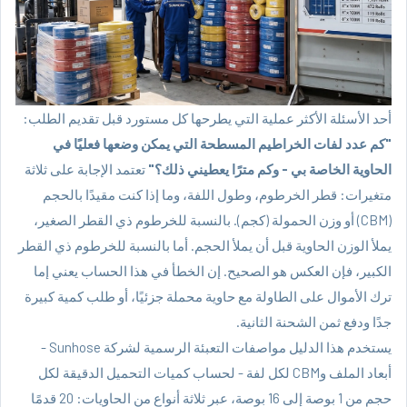
أحد الأسئلة الأكثر عملية التي يطرحها كل مستورد قبل تقديم الطلب:
"كم عدد لفات الخراطيم المسطحة التي يمكن وضعها فعليًا في
الحاوية الخاصة بي - وكم مترًا يعطيني ذلك؟"
تعتمد الإجابة على ثلاثة
متغيرات: قطر الخرطوم، وطول اللفة، وما إذا كنت مقيدًا بالحجم
(CBM) أو وزن الحمولة (كجم). بالنسبة للخرطوم ذي القطر الصغير،
يملأ الوزن الحاوية قبل أن يملأ الحجم. أما بالنسبة للخرطوم ذي القطر
الكبير، فإن العكس هو الصحيح. إن الخطأ في هذا الحساب يعني إما
ترك الأموال على الطاولة مع حاوية محملة جزئيًا، أو طلب كمية كبيرة
جدًا ودفع ثمن الشحنة الثانية.
يستخدم هذا الدليل مواصفات التعبئة الرسمية لشركة Sunhose -
أبعاد الملف وCBM لكل لفة - لحساب كميات التحميل الدقيقة لكل
حجم من 1 بوصة إلى 16 بوصة، عبر ثلاثة أنواع من الحاويات: 20 قدمًا