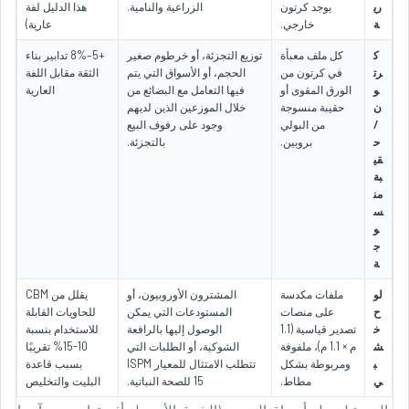
ري
يوجد كرتون
الزراعية والنامية.
هذا الدليل لفة
ة
خارجي.
عارية)
ك
كل ملف معبأة
توزيع التجزئة، أو خرطوم صغير
+5–8% تدابير بناء
رت
في كرتون من
الحجم، أو الأسواق التي يتم
الثقة مقابل اللفة
و
الورق المقوى أو
فيها التعامل مع البضائع من
العارية
ن
حقيبة منسوجة
خلال الموزعين الذين لديهم
/
من البولي
وجود على رفوف البيع
ح
بروبين.
بالتجزئة.
قي
بة
من
س
و
ج
ة
لو
ملفات مكدسة
المشترون الأوروبيون، أو
يقلل من CBM
ح
على منصات
المستودعات التي يمكن
للحاويات القابلة
خ
تصدير قياسية (1.1
الوصول إليها بالرافعة
للاستخدام بنسبة
ش
م × 1.1 م)، ملفوفة
الشوكية، أو الطلبات التي
10-15% تقريبًا
ب
ومربوطة بشكل
تتطلب الامتثال للمعيار ISPM
بسبب قاعدة
ي
مطاط.
15 للصحة النباتية.
البليت والتخليص