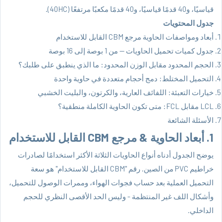
قياسيًا، و40 قدمًا قياسيًا، و40 قدمًا مكعبًا مرتفعًا (40HC).
جدول المحتويات
أبعاد ومواصفات الحاوية مرجع CBM القابل للاستخدام
جدول كميات تحميل الحاويات — من 1 بوصة إلى 16 بوصة
الحجم المحدود مقابل الوزن المحدود: ما الذي ينطبق على طلبك؟
التحميل المختلط: دمج أحجام متعددة في حاوية واحدة
خيارات التعبئة: اللفائف العارية، والكرتون، والبليت الخشبي
LCL مقابل FCL: متى تكون الحاوية الكاملة منطقية؟
الأسئلة الشائعة
1. أبعاد الحاوية & مرجع CBM القابل للاستخدام
يوضح الجدول أدناه أنواع الحاويات الثلاثة الأكثر استخدامًا لصادرات
خراطيم PVC من الصين. رقم "CBM القابل للاستخدام" هو سعة
التحميل العملية بعد حساب فجوات الهواء، وممرات الوصول للتحميل،
وأشكال اللف غير المنتظمة - وليس الحد الأقصى النظري للحجم
الداخلي.