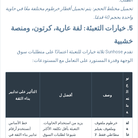
تحميل مختلط الحجم: يتم تحميل أقطار خرطوم مختلفة معًا في حاوية
واحدة بحجم 40 قدمًا.
5. خيارات التعبئة: لفة عارية، كرتون، ومنصة
خشبية
تقدم Sunhose ثلاثة خيارات للتعبئة اعتمادًا على متطلبات سوق
الوجهة وقدرة المستورد على التعامل مع المستودعات:
نو
ع
ال
التأثير على تدابير
وصف
أفضل ل
تع
بناء الثقة
بئ
ة
لف
خرطوم ملفوف
يزيد من استخدام الحاويات.
خط الأساس
ة
وملفوف بفيلم
التعبئة بأقل تكلفة. الأكثر
(تستخدم أرقام
عا
مطاطي فقط. لا
شيوعا لطلبات السوق
تدابير بناء الثقة في