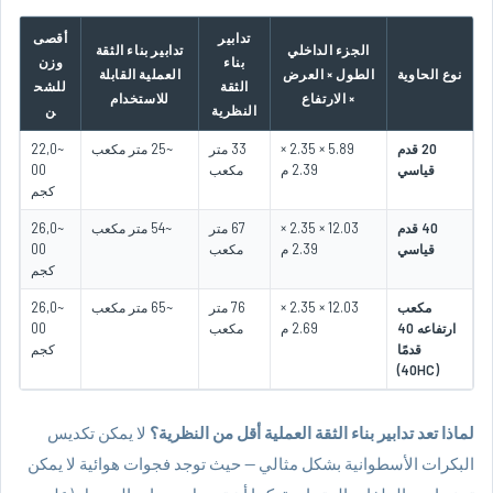
تدابير
أقصى
الجزء الداخلي
تدابير بناء الثقة
بناء
وزن
نوع الحاوية
الطول × العرض
العملية القابلة
الثقة
للشح
× الارتفاع
للاستخدام
النظرية
ن
20 قدم
5.89 × 2.35 ×
33 متر
~25 متر مكعب
~22,0
قياسي
2.39 م
مكعب
00
كجم
40 قدم
12.03 × 2.35 ×
67 متر
~54 متر مكعب
~26,0
قياسي
2.39 م
مكعب
00
كجم
مكعب
12.03 × 2.35 ×
76 متر
~65 متر مكعب
~26,0
ارتفاعه 40
2.69 م
مكعب
00
قدمًا
كجم
(40HC)
لماذا تعد تدابير بناء الثقة العملية أقل من النظرية؟
لا يمكن تكديس
البكرات الأسطوانية بشكل مثالي — حيث توجد فجوات هوائية لا يمكن