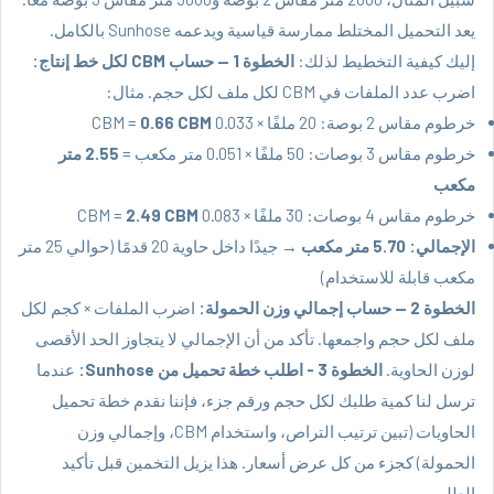
يعد التحميل المختلط ممارسة قياسية ويدعمه Sunhose بالكامل.
إليك كيفية التخطيط لذلك:
الخطوة 1 — حساب CBM لكل خط إنتاج:
اضرب عدد الملفات في CBM لكل ملف لكل حجم. مثال:
خرطوم مقاس 2 بوصة: 20 ملفًا × 0.033 CBM =
0.66 CBM
خرطوم مقاس 3 بوصات: 50 ملفًا × 0.051 متر مكعب =
2.55 متر
مكعب
خرطوم مقاس 4 بوصات: 30 ملفًا × 0.083 CBM =
2.49 CBM
الإجمالي: 5.70 متر مكعب
→ جيدًا داخل حاوية 20 قدمًا (حوالي 25 متر
مكعب قابلة للاستخدام)
الخطوة 2 — حساب إجمالي وزن الحمولة:
اضرب الملفات × كجم لكل
ملف لكل حجم واجمعها. تأكد من أن الإجمالي لا يتجاوز الحد الأقصى
لوزن الحاوية.
الخطوة 3 - اطلب خطة تحميل من Sunhose:
عندما
ترسل لنا كمية طلبك لكل حجم ورقم جزء، فإننا نقدم خطة تحميل
الحاويات (تبين ترتيب التراص، واستخدام CBM، وإجمالي وزن
الحمولة) كجزء من كل عرض أسعار. هذا يزيل التخمين قبل تأكيد
الطلب.