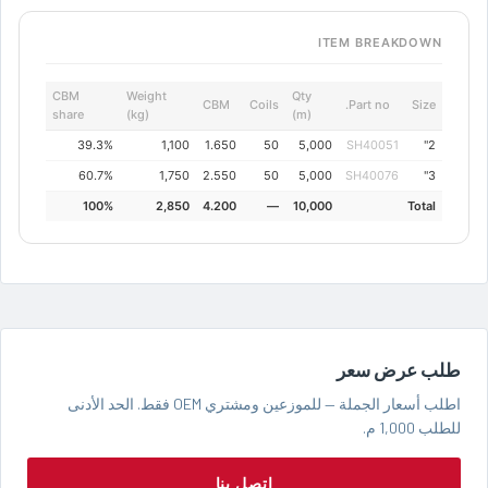
ITEM BREAKDOWN
CBM
Weight
Qty
CBM
Coils
Part no.
Size
share
(kg)
(m)
39.3%
1,100
1.650
50
5,000
SH40051
2"
60.7%
1,750
2.550
50
5,000
SH40076
3"
100%
2,850
4.200
—
10,000
Total
طلب عرض سعر
اطلب أسعار الجملة — للموزعين ومشتري OEM فقط. الحد الأدنى
للطلب 1,000 م.
اتصل بنا