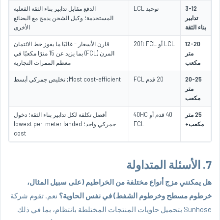
3-12
توحيد LCL
الدفع مقابل تدابير بناء الثقة الفعلية
تدابير
المستخدمة؛ وكيل الشحن يدمج مع البضائع
بناء الثقة
الأخرى
12-20
LCL أو 20ft FCL
قارن الأسعار - غالبًا ما يفوز خط الائتمان
متر
المرن (FCL) بما يزيد عن 15 مترًا مكعبًا في
مكعب
معظم الممرات التجارية
20-25
20 قدم FCL
Most cost-efficient; تخليص جمركي أبسط
متر
مكعب
25 متر
40 قدم أو 40HC
أفضل تكلفة لكل تدابير بناء الثقة؛ دخول
مكعب+
FCL
جمركي واحد؛ lowest per-meter landed
cost
7. الأسئلة المتداولة
هل يمكنني مزج أنواع مختلفة من الخراطيم (على سبيل المثال،
خرطوم مسطح وخرطوم الشفط) في نفس الحاوية؟
نعم. تقوم شركة
Sunhose بتحميل حاويات المنتجات المختلطة بانتظام، بما في ذلك