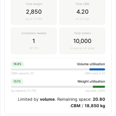
Total weight
Total CBM
2,850
4.20
kg of 21,700
of 25 max
Containers needed
Total meters
1
10,000
20' GP
m across all sizes
Volume utilisation
16.8%
25 CBM capacity
4.20 CBM used
Weight utilisation
13.1%
21,700 kg capacity
2,850 kg used
Limited by
volume
. Remaining space:
20.80
.
CBM
/
18,850 kg