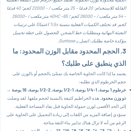
القابلة للاستخدام: 20 قدمًا ~ 25 متر مكعب / ~ 22000 كجم؛ 40 قدمًا
~ 54 متر مكعب / ~ 26000 كجم ؛ 40HC ~65 متر مكعب / ~26000
كجم. قد تختلف الكميات الفعلية بنسبة ±5% اعتمادًا على ترتيبات
التعبئة النهائية ومتطلبات خط الشحن. للحصول على خطة تحميل
مؤكدة خاصة بطلبك، اتصل بـ Sunhose.
3. الحجم المحدود مقابل الوزن المحدود: ما
الذي ينطبق على طلبك؟
يعتمد ما إذا كانت الحاوية الخاصة بك تمتلئ بالحجم أو بالوزن على
حجم الخرطوم الذي تطلبه:
خرطوم 1 بوصة، 1-1/4 بوصة، 1-1/2 بوصة، 2-1/2 بوصة، 16 بوصة
→
ذو وزن محدود.
هذه الخراطيم كثيفة بالنسبة لحجم ملفها. لقد وصلت
إلى الحد الأقصى لوزن حمولة الحاوية قبل نفاد المساحة الفعلية.
ستؤدي إضافة المزيد من اللفات إلى زيادة التحميل على الحاوية على
الرغم من أنه لا تزال هناك تدابير بناء الثقة متاحة.
خرطوم 2"، 3"، 4"، 5"، 6"، 8"، 10"، 12 بوصة
→
الحجم محدود.