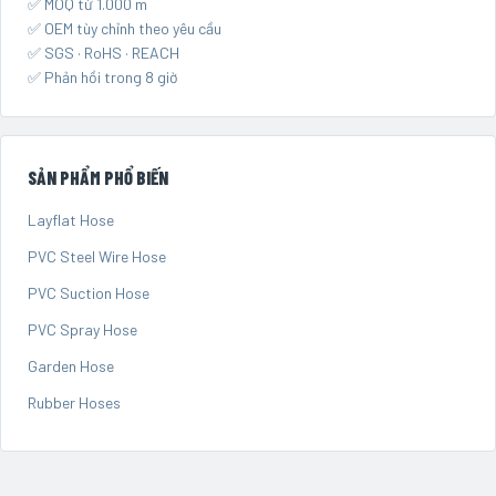
✅ MOQ từ 1.000 m
✅ OEM tùy chỉnh theo yêu cầu
✅ SGS · RoHS · REACH
✅ Phản hồi trong 8 giờ
SẢN PHẨM PHỔ BIẾN
Layflat Hose
PVC Steel Wire Hose
PVC Suction Hose
PVC Spray Hose
Garden Hose
Rubber Hoses