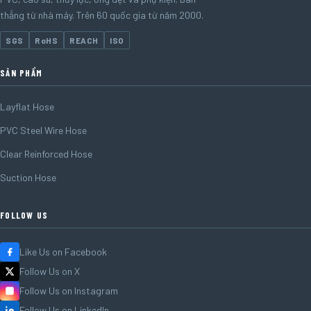
thẳng từ nhà máy. Trên 60 quốc gia từ năm 2000.
SGS
RoHS
REACH
ISO
SẢN PHẨM
Layflat Hose
PVC Steel Wire Hose
Clear Reinforced Hose
Suction Hose
FOLLOW US
Like Us on Facebook
Follow Us on X
Follow Us on Instagram
Follow Us on LinkedIn