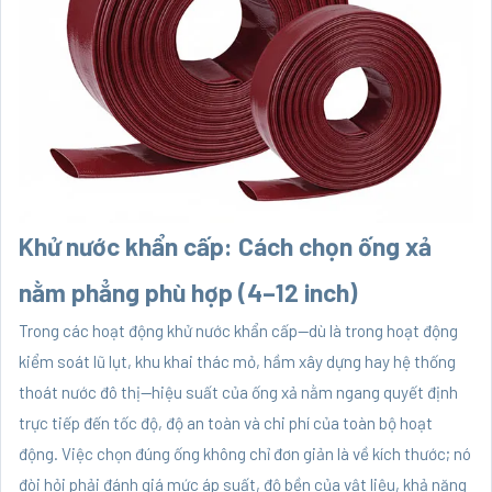
Khử nước khẩn cấp: Cách chọn ống xả
nằm phẳng phù hợp (4–12 inch)
Trong các hoạt động khử nước khẩn cấp—dù là trong hoạt động
kiểm soát lũ lụt, khu khai thác mỏ, hầm xây dựng hay hệ thống
thoát nước đô thị—hiệu suất của ống xả nằm ngang quyết định
trực tiếp đến tốc độ, độ an toàn và chi phí của toàn bộ hoạt
động. Việc chọn đúng ống không chỉ đơn giản là về kích thước; nó
đòi hỏi phải đánh giá mức áp suất, độ bền của vật liệu, khả năng