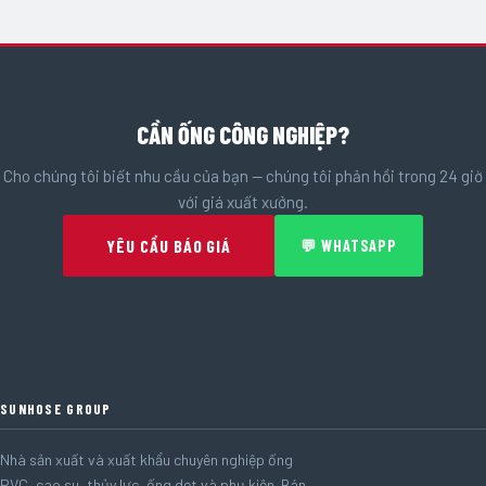
CẦN ỐNG CÔNG NGHIỆP?
Cho chúng tôi biết nhu cầu của bạn — chúng tôi phản hồi trong 24 giờ
với giá xuất xưởng.
YÊU CẦU BÁO GIÁ
💬 WHATSAPP
SUNHOSE GROUP
Nhà sản xuất và xuất khẩu chuyên nghiệp ống
PVC, cao su, thủy lực, ống dẹt và phụ kiện. Bán