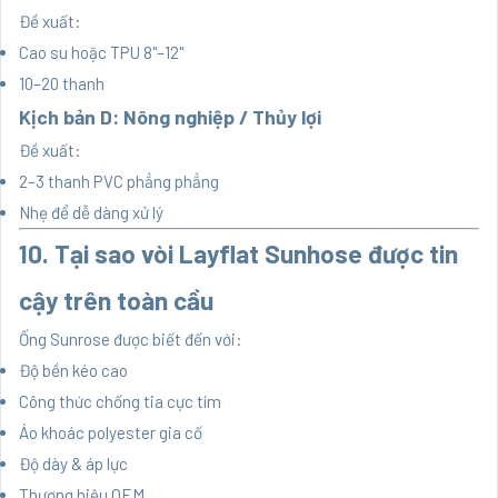
Đề xuất:
Cao su hoặc TPU 8"–12"
10–20 thanh
Kịch bản D: Nông nghiệp / Thủy lợi
Đề xuất:
2–3 thanh PVC phẳng phẳng
Nhẹ để dễ dàng xử lý
10. Tại sao vòi Layflat Sunhose được tin
cậy trên toàn cầu
Ống Sunrose được biết đến với:
Độ bền kéo cao
Công thức chống tia cực tím
Áo khoác polyester gia cố
Độ dày & áp lực
Thương hiệu OEM