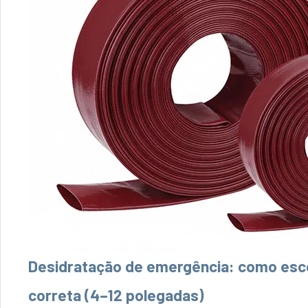
Desidratação de emergência: como esco
correta (4–12 polegadas)